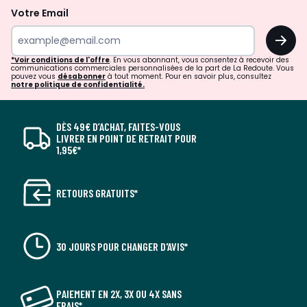
Votre Email
OK
*Voir conditions de l'offre
. En vous abonnant, vous consentez à recevoir des
communications commerciales personnalisées de la part de La Redoute. Vous
pouvez vous
désabonner
à tout moment. Pour en savoir plus, consultez
notre politique de confidentialité.
DÈS 49€ D’ACHAT, FAITES-VOUS
LIVRER EN POINT DE RETRAIT POUR
1,95€*
RETOURS GRATUITS*
30 JOURS POUR CHANGER D'AVIS*
PAIEMENT EN 2X, 3X OU 4X SANS
FRAIS*