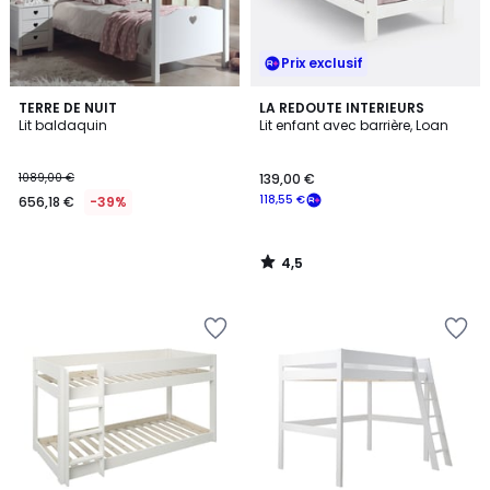
Prix exclusif
4,5
TERRE DE NUIT
LA REDOUTE INTERIEURS
/ 5
Lit baldaquin
Lit enfant avec barrière, Loan
1089,00 €
139,00 €
118,55 €
656,18 €
-39%
4,5
/
5