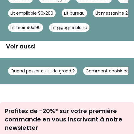
Lit empilable 90x200
Lit bureau
Lit mezzanine 2 pl
Lit tiroir 90x190
Lit gigogne blanc
Voir aussi
Quand passer au lit de grand ?
Comment choisir corre
Inscription
Profitez de -20%* sur votre première
newsletter
commande en vous inscrivant à notre
newsletter