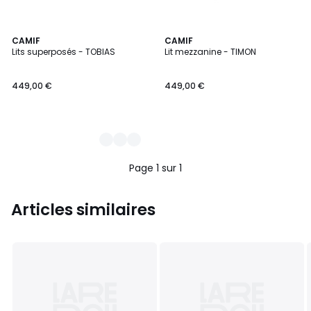
2
CAMIF
CAMIF
Lits superposés - TOBIAS
Lit mezzanine - TIMON
Couleurs
449,00 €
449,00 €
Page 1 sur 1
Articles similaires