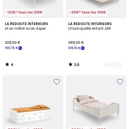
-30€* tous les 100€
-30€* tous les 100€
4
3,5
LA REDOUTE INTERIEURS
2
LA REDOUTE INTERIEURS
/
/ 5
Lit en métal acier, Asper
Lit banquette enfant JIMI
Couleurs
5
229,00 €
299,00 €
160,75 €
166,16 €
4
3,5
/
/
5
5