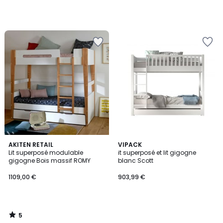
5
AKITEN RETAIL
VIPACK
/
Lit superposé modulable
it superposé et lit gigogne
5
gigogne Bois massif ROMY
blanc Scott
1109,00 €
903,99 €
5
/