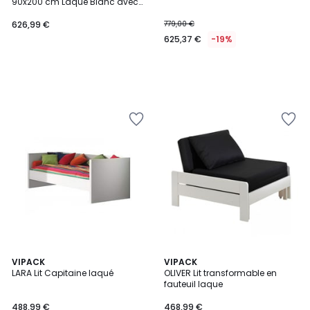
90x200 cm Laqué Blanc avec
Chevet
626,99 €
779,00 €
625,37 €
-19%
VIPACK
VIPACK
LARA Lit Capitaine laqué
OLIVER Lit transformable en
fauteuil laque
488,99 €
468,99 €