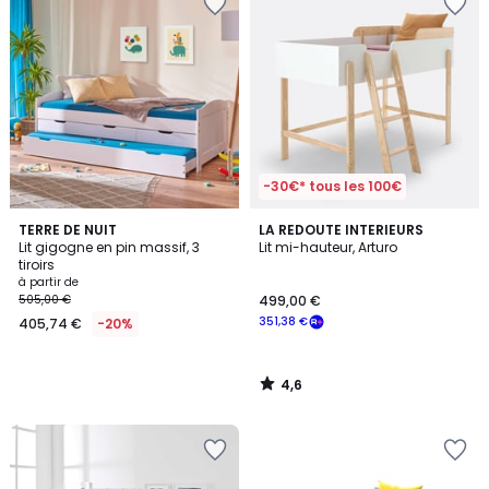
-30€* tous les 100€
4,6
TERRE DE NUIT
LA REDOUTE INTERIEURS
/ 5
Lit gigogne en pin massif, 3
Lit mi-hauteur, Arturo
tiroirs
à partir de
505,00 €
499,00 €
351,38 €
405,74 €
-20%
4,6
/
5