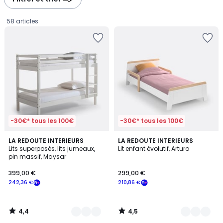
gauche
droite
58 articles
-30€* tous les 100€
-30€* tous les 100€
4,4
4,5
2
LA REDOUTE INTERIEURS
2
LA REDOUTE INTERIEURS
/ 5
/ 5
Lits superposés, lits jumeaux,
Lit enfant évolutif, Arturo
Couleurs
Couleurs
pin massif, Maysar
399,00
399,00 €
299,00 €
€
242,36 €
210,86 €
souscrivez
à
notre
4,4
4,5
programme
/
/
5
5