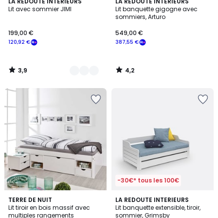
3,9
4,2
2
LA REDOUTE INTERIEURS
LA REDOUTE INTERIEURS
/ 5
/ 5
Lit avec sommier JIMI
Lit banquette gigogne avec
Couleurs
sommiers, Arturo
199,00 €
549,00 €
120,92 €
387,55 €
3,9
4,2
/
/
5
5
-30€* tous les 100€
3
3,9
2
TERRE DE NUIT
LA REDOUTE INTERIEURS
/
/ 5
Lit tiroir en bois massif avec
Lit banquette extensible, tiroir,
Couleurs
5
multiples rangements
sommier, Grimsby