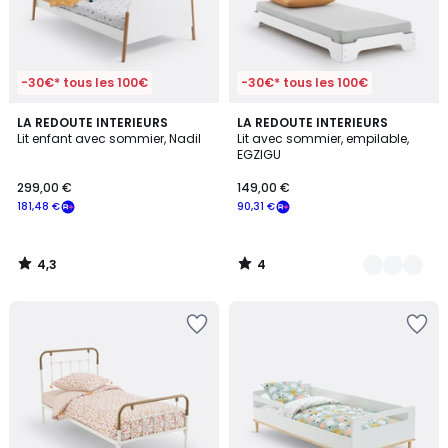
-30€* tous les 100€
-30€* tous les 100€
4,3
4
LA REDOUTE INTERIEURS
2
LA REDOUTE INTERIEURS
/ 5
/
Lit enfant avec sommier, Nadil
Lit avec sommier, empilable,
Couleurs
5
EGZIGU
299,00 €
149,00 €
181,48 €
90,31 €
4,3
4
/
/
5
5