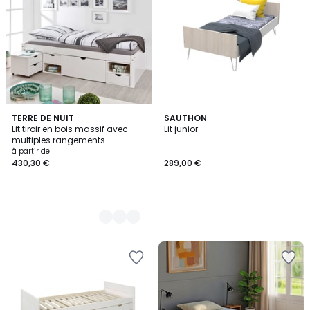
2
TERRE DE NUIT
SAUTHON
Lit tiroir en bois massif avec
Lit junior
Couleurs
multiples rangements
à partir de
430,30 €
289,00 €