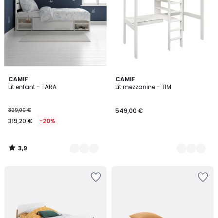
3,9
3
CAMIF
2
CAMIF
/ 5
Lit enfant - TARA
Lit mezzanine - TIM
Couleurs
Couleurs
399,00 €
549,00 €
319,20 €
-20%
3,9
/
5