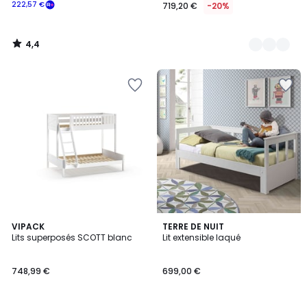
222,57 €
719,20 €
-20%
4,4
/
5
VIPACK
TERRE DE NUIT
Lits superposés SCOTT blanc
Lit extensible laqué
748,99 €
699,00 €