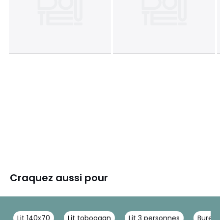
Craquez aussi pour
Lit 140x70
Lit toboggan
Lit 3 personnes
Burea