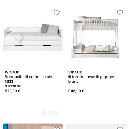
5
2
WOOOD
VIPACK
Banquette-lit enfant en pin
lit familial avec lit gigogne
Couleurs
NIKKI
blanc
à partir de
578,00 €
946,99 €