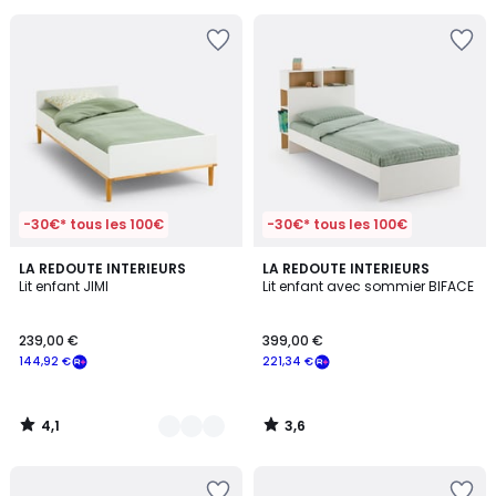
pour
payer
à
la
place
242,36
€.
-30€* tous les 100€
-30€* tous les 100€
4,1
3,6
2
LA REDOUTE INTERIEURS
LA REDOUTE INTERIEURS
/ 5
/ 5
Lit enfant JIMI
Lit enfant avec sommier BIFACE
Couleurs
239,00 €
399,00 €
144,92 €
221,34 €
4,1
3,6
/
/
5
5