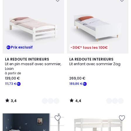
Prix exclusif
-30€* tous les 100€
3,4
4,4
2
LA REDOUTE INTERIEURS
2
LA REDOUTE INTERIEURS
/ 5
/ 5
Lit en pin massif avec sommier,
Lit enfant avec sommier Zag
Couleurs
Couleurs
Loan
à partir de
139,00 €
269,00 €
111,73 €
189,86 €
3,4
4,4
/
/
5
5