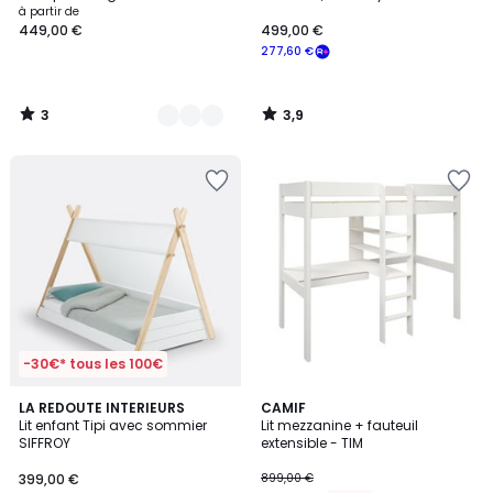
à partir de
449,00 €
499,00 €
277,60 €
3
3,9
/
/
5
5
-30€* tous les 100€
4,4
LA REDOUTE INTERIEURS
2
CAMIF
/ 5
Lit enfant Tipi avec sommier
Lit mezzanine + fauteuil
Couleurs
SIFFROY
extensible - TIM
399,00 €
899,00 €