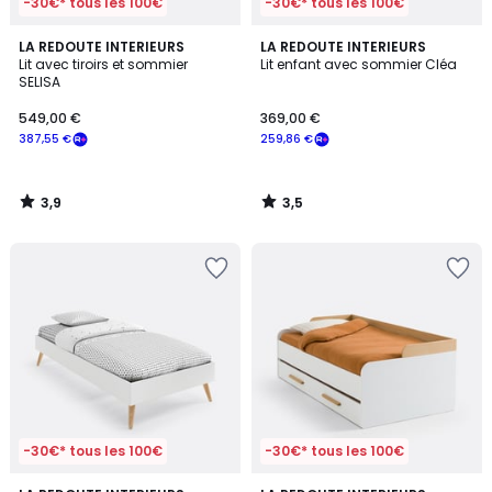
-30€* tous les 100€
-30€* tous les 100€
3,9
3,5
LA REDOUTE INTERIEURS
LA REDOUTE INTERIEURS
/ 5
/ 5
Lit avec tiroirs et sommier
Lit enfant avec sommier Cléa
SELISA
549,00 €
369,00 €
387,55 €
259,86 €
3,9
3,5
/
/
5
5
-30€* tous les 100€
-30€* tous les 100€