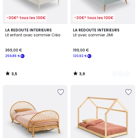
-30€* tous les 100€
-30€* tous les 100€
3,5
3,9
LA REDOUTE INTERIEURS
2
LA REDOUTE INTERIEURS
/ 5
/ 5
Lit enfant avec sommier Cléa
Lit avec sommier JIMI
Couleurs
369,00 €
199,00 €
259,86 €
120,92 €
3,5
3,9
/
/
5
5