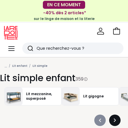
-40% dès 2 articles*
EN CE MOMENT
sur le linge de maison et la literie
-30€ tous les 100€*
sur le meuble & la déco
Voir
mon
La
panie
Redoute
Menu
Rechercher
Derniers
...
articles
Lit enfant
Lit simple
Lit simple enfant
vus
359
Lit mezzanine,
Lit gigogne
superposé
Précédent
Suivan