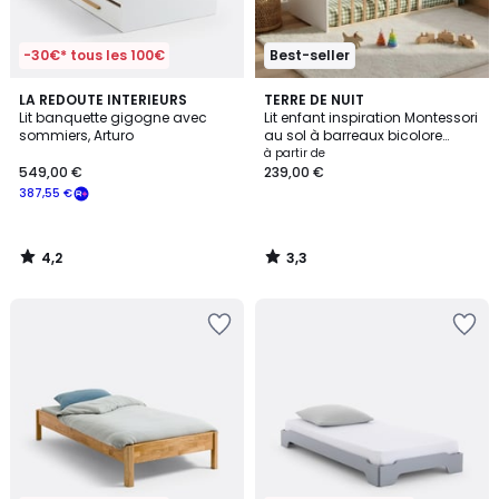
-30€* tous les 100€
Best-seller
4,2
3,3
LA REDOUTE INTERIEURS
TERRE DE NUIT
/ 5
/ 5
Lit banquette gigogne avec
Lit enfant inspiration Montessori
sommiers, Arturo
au sol à barreaux bicolore
90x190
à partir de
549,00 €
239,00 €
387,55 €
4,2
3,3
/
/
5
5