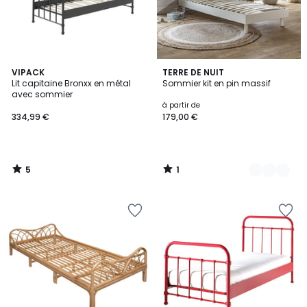
5
1
VIPACK
4
TERRE DE NUIT
/
/
Lit capitaine Bronxx en métal
Sommier kit en pin massif
Couleurs
5
5
avec sommier
à partir de
334,99 €
179,00 €
5
1
/
/
5
5