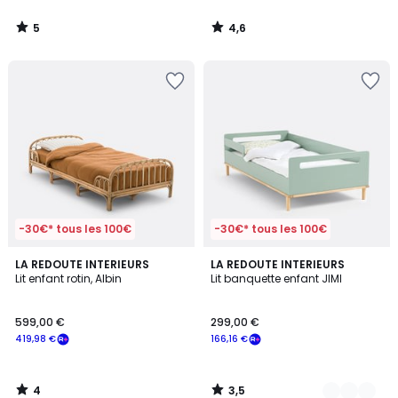
5
4,6
/
/
5
5
-30€* tous les 100€
-30€* tous les 100€
4
3,5
LA REDOUTE INTERIEURS
2
LA REDOUTE INTERIEURS
/
/ 5
Lit enfant rotin, Albin
Lit banquette enfant JIMI
Couleurs
5
599,00 €
299,00 €
419,98 €
166,16 €
4
3,5
/
/