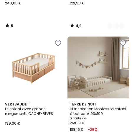
249,00 €
221,99 €
5
4,9
/
/
5
5
VERTBAUDET
2
TERRE DE NUIT
Lit enfant avec grands
Lit inspiration Montessori enfant
Couleurs
rangements CACHE-RÊVES
à barreaux 90x190
à partir de
199,00 €
269,00 €
189,16 €
-29%