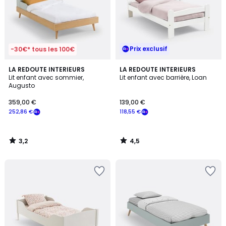
Prix exclusif
-30€* tous les 100€
3,2
4,5
LA REDOUTE INTERIEURS
LA REDOUTE INTERIEURS
/ 5
/ 5
Lit enfant avec sommier,
Lit enfant avec barrière, Loan
Augusto
359,00 €
139,00 €
252,86 €
118,55 €
3,2
4,5
/
/
5
5