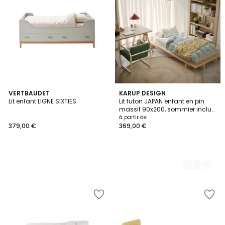
VERTBAUDET
2
KARUP DESIGN
Lit enfant LIGNE SIXTIES
Lit futon JAPAN enfant en pin
Couleurs
massif 90x200, sommier inclus
- JAPAN
à partir de
379,00 €
369,00 €