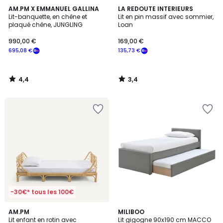
4,4
3,4
AM.PM X EMMANUEL GALLINA
LA REDOUTE INTERIEURS
/ 5
/ 5
Lit-banquette, en chêne et
Lit en pin massif avec sommier,
plaqué chêne, JUNGLING
Loan
990,00 €
169,00 €
695,08 €
135,73 €
4,4
3,4
/
/
5
5
-30€* tous les 100€
4,9
4,2
AM.PM
3
MILIBOO
/ 5
/ 5
Lit enfant en rotin avec
Lit gigogne 90x190 cm MACCO
Couleurs