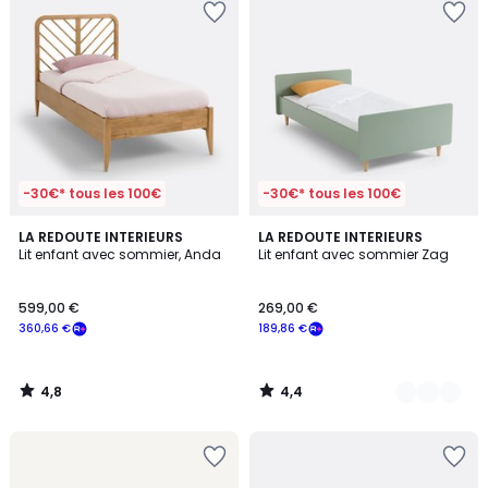
-30€* tous les 100€
-30€* tous les 100€
4,8
4,4
LA REDOUTE INTERIEURS
2
LA REDOUTE INTERIEURS
/ 5
/ 5
Lit enfant avec sommier, Anda
Lit enfant avec sommier Zag
Couleurs
599,00 €
269,00 €
360,66 €
189,86 €
4,8
4,4
/
/
5
5