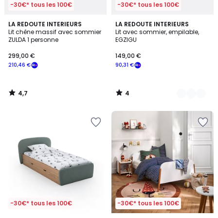
-30€* tous les 100€
-30€* tous les 100€
4,7
4
LA REDOUTE INTERIEURS
2
LA REDOUTE INTERIEURS
/ 5
/
Lit chêne massif avec sommier
Lit avec sommier, empilable,
Couleurs
5
ZULDA 1 personne
EGZIGU
299,00 €
149,00 €
210,46 €
90,31 €
4,7
4
/
/
5
5
-30€* tous les 100€
-30€* tous les 100€