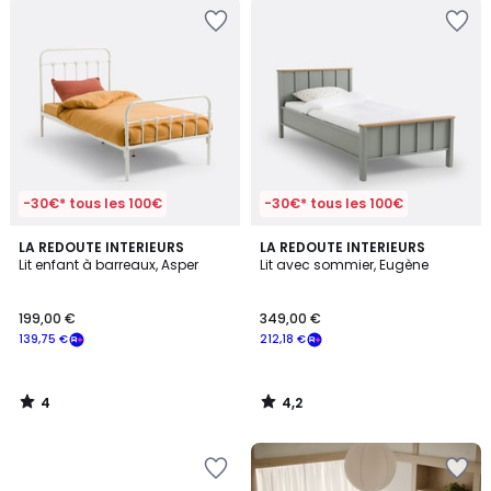
-30€* tous les 100€
-30€* tous les 100€
4
4,2
LA REDOUTE INTERIEURS
LA REDOUTE INTERIEURS
/
/ 5
Lit enfant à barreaux, Asper
Lit avec sommier, Eugène
5
199,00 €
349,00 €
139,75 €
212,18 €
4
4,2
/
/
5
5