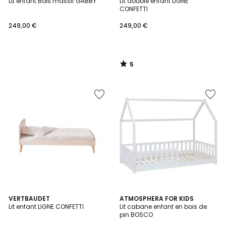
/
Lit enfant Bois massif GABBY
Lit double enfant LIGNE
5
CONFETTI
249,00 €
249,00 €
5
/
5
5
4,9
VERTBAUDET
2
ATMOSPHERA FOR KIDS
/
/ 5
Lit enfant LIGNE CONFETTI
Lit cabane enfant en bois de
Couleurs
5
pin BOSCO