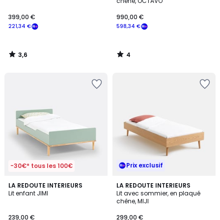
5
chêne, OCTAVO
399,00 €
990,00 €
221,34 €
598,34 €
3,6
4
/
/
5
5
Prix exclusif
-30€* tous les 100€
4,1
2
LA REDOUTE INTERIEURS
LA REDOUTE INTERIEURS
/ 5
Lit enfant JIMI
Lit avec sommier, en plaqué
Couleurs
chêne, MIJI
239,00 €
299,00 €