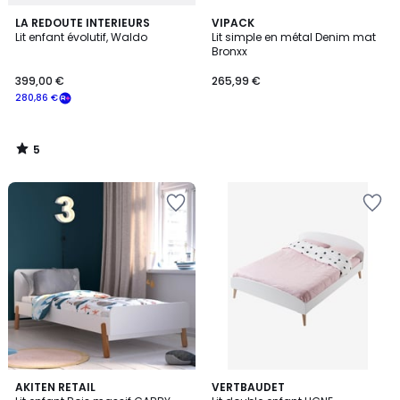
5
LA REDOUTE INTERIEURS
VIPACK
/
Lit enfant évolutif, Waldo
Lit simple en métal Denim mat
5
Bronxx
399,00 €
265,99 €
280,86 €
5
/
5
5
AKITEN RETAIL
VERTBAUDET