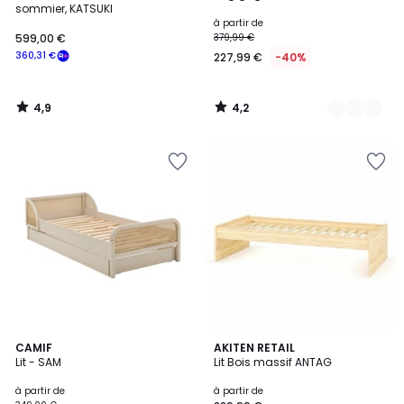
sommier, KATSUKI
à partir de
599,00 €
379,99 €
360,31 €
227,99 €
-40%
4,9
4,2
/
/
5
5
2
3
CAMIF
AKITEN RETAIL
/
Lit - SAM
Lit Bois massif ANTAG
Couleurs
5
à partir de
à partir de