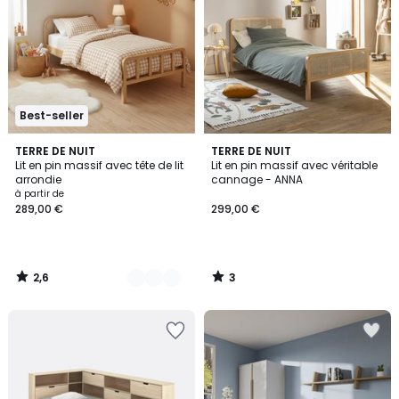
Best-seller
2,6
3
2
TERRE DE NUIT
TERRE DE NUIT
/ 5
/
Lit en pin massif avec tête de lit
Lit en pin massif avec véritable
Couleurs
5
arrondie
cannage - ANNA
à partir de
289,00 €
299,00 €
2,6
3
/
/
5
5