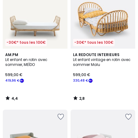
-30€* tous les 100€
-30€* tous les 100€
4,4
2,8
AM.PM
LA REDOUTE INTERIEURS
/ 5
/ 5
Lit enfant en rotin avec
Lit enfant vintage en rotin avec
sommier, MEÏDO
sommier Malu
599,00 €
599,00 €
419,96 €
330,48 €
4,4
2,8
/
/
5
5