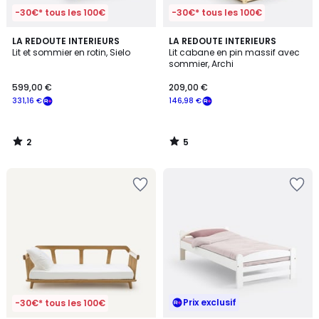
-30€* tous les 100€
-30€* tous les 100€
2
5
LA REDOUTE INTERIEURS
LA REDOUTE INTERIEURS
/
/
Lit et sommier en rotin, Sielo
Lit cabane en pin massif avec
5
5
sommier, Archi
599,00 €
209,00 €
331,16 €
146,98 €
2
5
/
/
5
5
Prix exclusif
-30€* tous les 100€