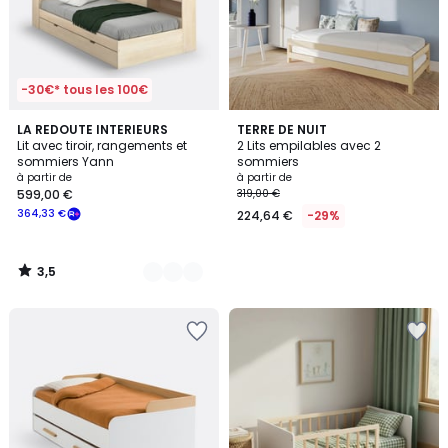
-30€* tous les 100€
3,5
2
LA REDOUTE INTERIEURS
TERRE DE NUIT
/ 5
Lit avec tiroir, rangements et
2 Lits empilables avec 2
Couleurs
sommiers Yann
sommiers
à partir de
à partir de
599,00 €
319,00 €
364,33 €
224,64 €
-29%
3,5
/
5