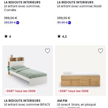
4
4,3
LA REDOUTE INTERIEURS
LA REDOUTE INTERIEURS
/
/ 5
Lit enfant avec sommier,
Lit enfant avec sommier, Nadil
5
Comète
399,00 €
299,00 €
280,86 €
181,48 €
4
4,3
/
/
5
5
-30€* tous les 100€
-30€* tous les 100€
3,6
4
LA REDOUTE INTERIEURS
AM.PM
/ 5
/
Lit enfant avec sommier BIFACE
Lit avec4 tiroirs, en plaqué