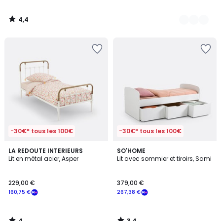
4,4
/
5
-30€* tous les 100€
-30€* tous les 100€
4
3,4
LA REDOUTE INTERIEURS
SO'HOME
/
/ 5
Lit en métal acier, Asper
Lit avec sommier et tiroirs, Sami
5
229,00 €
379,00 €
160,75 €
267,38 €
4
3,4