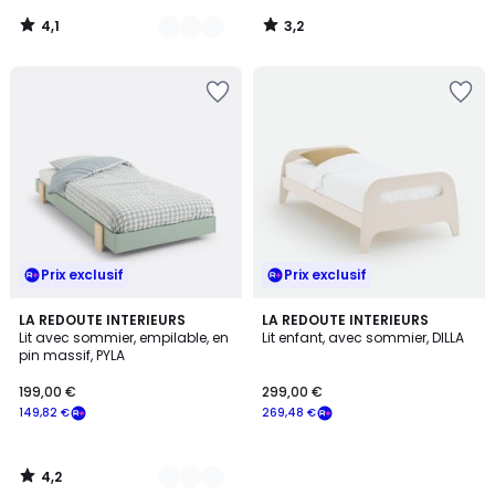
notre
4,1
3,2
programme
/
/
5
5
pour
payer
à
la
place
189,86
€.
Prix exclusif
Prix exclusif
4,2
3
LA REDOUTE INTERIEURS
LA REDOUTE INTERIEURS
/ 5
Lit avec sommier, empilable, en
Lit enfant, avec sommier, DILLA
Couleurs
pin massif, PYLA
199,00 €
299,00 €
149,82 €
269,48 €
4,2
/