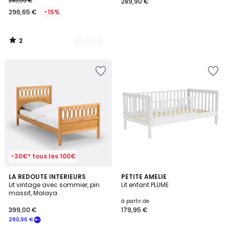
349,00 €
289,90 €
296,65 €
-15%
2
/
5
-30€* tous les 100€
4,4
LA REDOUTE INTERIEURS
5
PETITE AMELIE
/ 5
Lit vintage avec sommier, pin
Lit enfant PLUME
Couleurs
massif, Malaya
à partir de
399,00 €
179,95 €
280,96 €