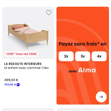
5
5
Alma
payez
sans
frais
-30€* tous les 100€
LA REDOUTE INTERIEURS
Lit enfant avec sommier Cléa
499,00 €
350,86 €