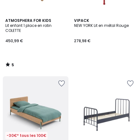
5
ATMOSPHERA FOR KIDS
VIPACK
/
Lit enfant 1 place en rotin
NEW YORK Lit en métal Rouge
5
COLETTE
450,99 €
278,98 €
5
/
5
-30€* tous les 100€