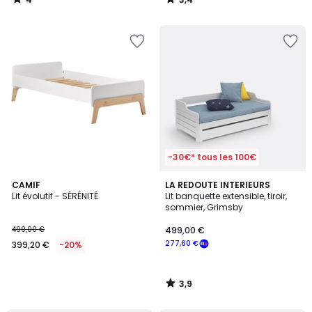
/
/
5
5
-30€* tous les 100€
3,9
CAMIF
LA REDOUTE INTERIEURS
/ 5
Lit évolutif - SÉRÉNITÉ
Lit banquette extensible, tiroir,
sommier, Grimsby
499,00 €
499,00 €
277,60 €
399,20 €
-20%
3,9
/
5