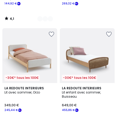
144,92 €
269,32 €
4,1
/
5
-30€* tous les 100€
-30€* tous les 100€
5
4,6
LA REDOUTE INTERIEURS
LA REDOUTE INTERIEURS
/
/ 5
Lit avec sommier, Orzo
Lit enfant avec sommier,
5
Buisseau
349,00 €
649,00 €
245,44 €
455,86 €