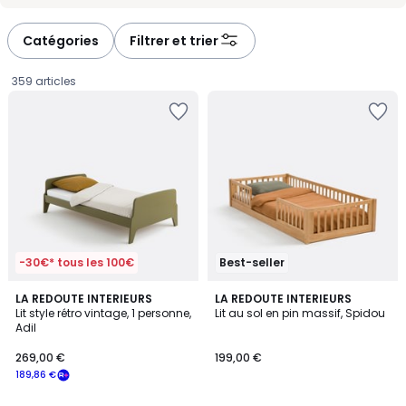
-
-
défiler
défiler
à
à
Catégories
Filtrer et trier
gauche
droite
359 articles
-30€* tous les 100€
Best-seller
4,1
3,2
4
LA REDOUTE INTERIEURS
LA REDOUTE INTERIEURS
/ 5
/ 5
Lit style rétro vintage, 1 personne,
Lit au sol en pin massif, Spidou
Couleurs
Adil
269,00
269,00 €
199,00 €
€
189,86 €
souscrivez
à