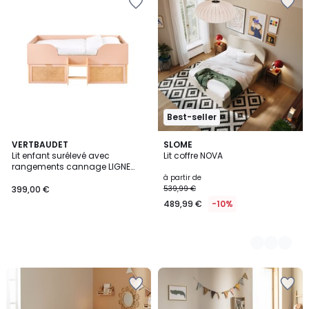
Best-seller
VERTBAUDET
3
SLOME
Lit enfant surélevé avec
Lit coffre NOVA
Couleurs
rangements cannage LIGNE
POÉSIE
à partir de
399,00 €
539,99 €
489,99 €
-10%