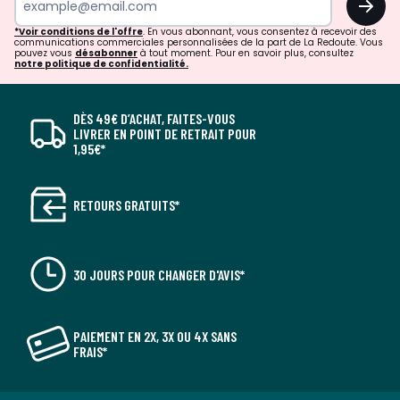
*Voir conditions de l'offre
. En vous abonnant, vous consentez à recevoir des
communications commerciales personnalisées de la part de La Redoute. Vous
pouvez vous
désabonner
à tout moment. Pour en savoir plus, consultez
notre politique de confidentialité.
DÈS 49€ D’ACHAT, FAITES-VOUS
LIVRER EN POINT DE RETRAIT POUR
1,95€*
RETOURS GRATUITS*
30 JOURS POUR CHANGER D'AVIS*
PAIEMENT EN 2X, 3X OU 4X SANS
FRAIS*