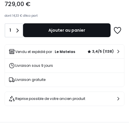
729,00 €
à
partir
de
dont
14,33 €
d'éco part
729,00
€.
Quantité
1
Ajouter au panier
Ajoute
à
une
liste
3,4/5 (1138)
Vendu et expédié par :
Le Matelas
Livraison sous 9 jours
Livraison gratuite
Reprise possible de votre ancien produit