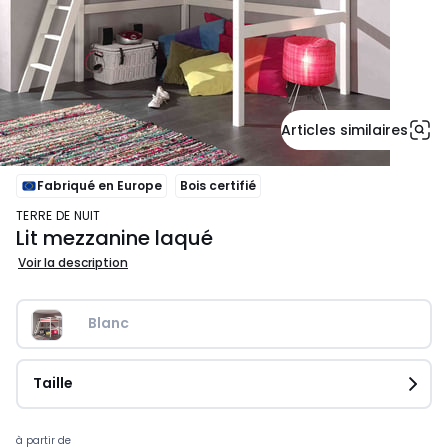
Articles similaires
Fabriqué en Europe
Bois certifié
TERRE DE NUIT
Lit mezzanine laqué
Voir la description
Blanc
Taille
Prix
à partir de