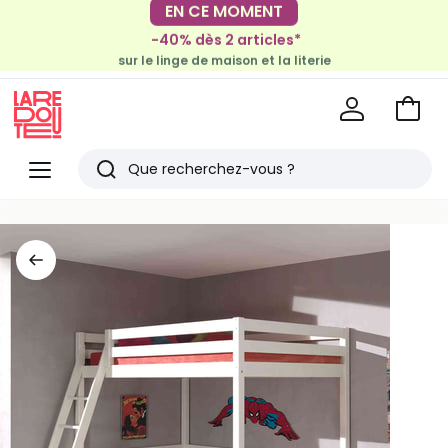
-30€ tous les 100€*
-40% dès 2 articles*
sur le meuble & la déco
sur le linge de maison et la literie
Voir
mon
La
panie
Redoute
Menu
Rechercher
Derniers
articles
vus