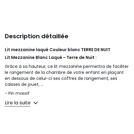
Description détaillée
Lit mezzanine laqué Couleur blanc
TERRE DE NUIT
Lit Mezzanine Blanc Laqué - Terre de Nuit :
Grâce à sa hauteur, ce lit mezzanine permettra de faciliter
le rangement de la chambre de votre enfant en plaçant
en dessous de celui-ci ses coffres de rangement, ses
caisses de jouet, ...
- Pin massif
Lire la suite
- Coloris : Blanc Laqué
- Prévu pour accueillir un couchage 90x200 ou 140x200
- Sommier à lattes est inclus en revanche le matelas est
en option, vendu séparément.