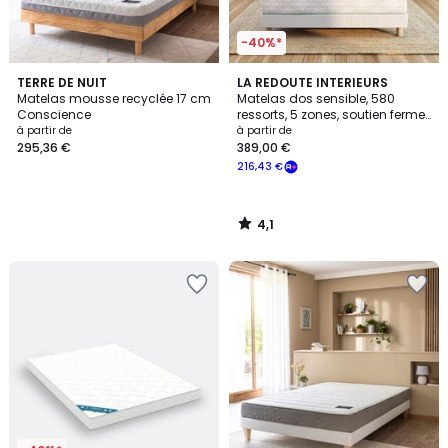
-40%*
4,1
TERRE DE NUIT
LA REDOUTE INTERIEURS
/ 5
Matelas mousse recyclée 17 cm
Matelas dos sensible, 580
Conscience
ressorts, 5 zones, soutien ferme,
accueil moelleux
à partir de
à partir de
295,36 €
389,00 €
216,43 €
4,1
/
5