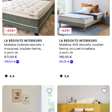
-40%*
-40%*
4,4
3,6
LA REDOUTE INTERIEURS
LA REDOUTE INTERIEURS
/ 5
/ 5
Matelas hybride ressorts +
Matelas 406 ressorts, soutien
mousses, soutien ferme,
ferme, accueil moelleux
accueil enveloppant
à partir de
à partir de
571,00 €
193,00 €
316,53 €
99,25 €
4,4
3,6
/
/
5
5