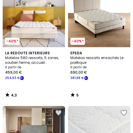
-40%*
-40%*
4,3
5
LA REDOUTE INTERIEURS
EPEDA
/ 5
/
Matelas 580 ressorts, 5 zones,
Matelas ressorts ensachés Le
5
soutien ferme, accueil
poétique
enveloppant
à partir de
à partir de
459,00 €
690,00 €
254,93 €
381,98 €
4,3
5
/
/
5
5