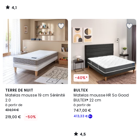
4,1
/
5
-40%*
4,5
TERRE DE NUIT
BULTEX
/ 5
Matelas mousse 19 cm Sérénité
Matelas mousse HR So Good
2.0
BULTEX® 22 cm
à partir de
à partir de
434,04 €
747,00 €
413,33 €
219,00 €
-50%
4,5
/