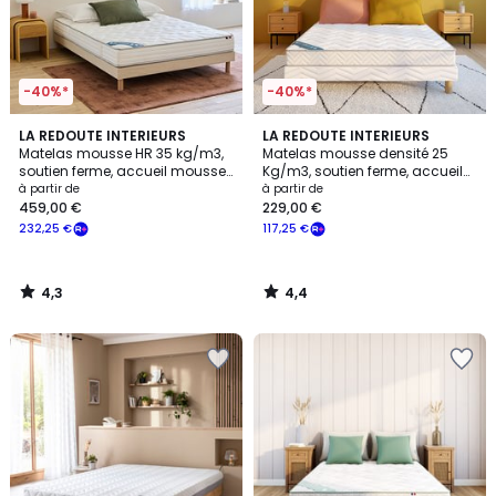
-40%*
-40%*
4,3
4,4
LA REDOUTE INTERIEURS
LA REDOUTE INTERIEURS
/ 5
/ 5
Matelas mousse HR 35 kg/m3,
Matelas mousse densité 25
soutien ferme, accueil mousse
Kg/m3, soutien ferme, accueil
viscoélastique
moelleux
à partir de
à partir de
459,00 €
229,00 €
232,25 €
117,25 €
4,3
4,4
/
/
5
5