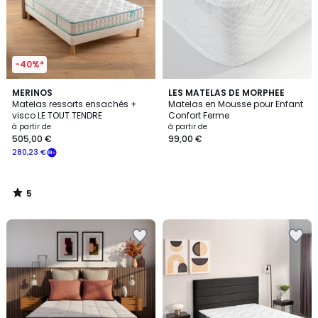
-40%*
5
MERINOS
LES MATELAS DE MORPHEE
/
Matelas ressorts ensachés +
Matelas en Mousse pour Enfant
5
visco LE TOUT TENDRE
Confort Ferme
à partir de
à partir de
505,00 €
99,00 €
280,23 €
5
/
5