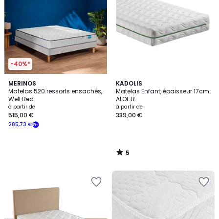
-40%*
5
MERINOS
KADOLIS
/
Matelas 520 ressorts ensachés,
Matelas Enfant, épaisseur 17cm
5
Well Bed
ALOE R
à partir de
à partir de
515,00 €
339,00 €
285,73 €
5
/
5