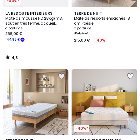
-40%*
4,8
LA REDOUTE INTERIEURS
TERRE DE NUIT
/ 5
Matelas mousse HD 28Kg/m3,
Matelas ressorts ensachés 18
soutien très ferme, accueil
cm Poésie
moelleux
à partir de
à partir de
259,00 €
354,97 €
144,93 €
215,00 €
-40%
4,8
/
5
-40%*