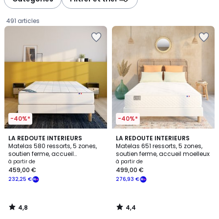
gauche
droite
491 articles
-40%*
-40%*
4,8
4,4
LA REDOUTE INTERIEURS
LA REDOUTE INTERIEURS
/ 5
/ 5
Matelas 580 ressorts, 5 zones,
Matelas 651 ressorts, 5 zones,
soutien ferme, accueil
soutien ferme, accueil moelleux
Prix
enveloppant
à partir de
à partir de
459,00 €
499,00 €
à
232,25 €
276,93 €
partir
de
459,00
4,8
4,4
€
/
/
5
5