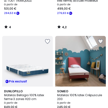
5
LE TOUT TRANQUILLE
très ferme, accueil moelleux
à partir de
à partir de
531,00 €
499,00 €
294,53 €
276,93 €
4
4,2
/
/
5
5
Prix exclusif
5
DUNLOPILLO
SOMEO
/
Matelas Bellagio 100% latex
Matelas 100% latex Crépuscule
5
ferme 3 zones H20 cm
200
à partir de
à partir de
849,00 €
245,00 €