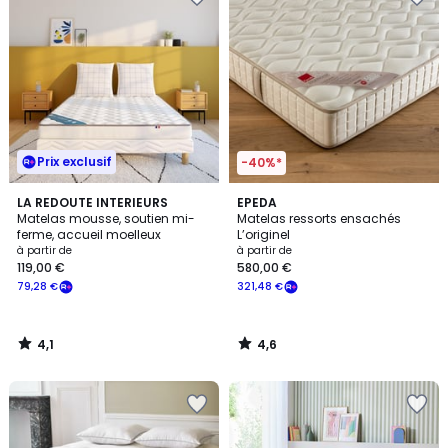
Prix exclusif
-40%*
4,1
4,6
LA REDOUTE INTERIEURS
EPEDA
/ 5
/ 5
Matelas mousse, soutien mi-
Matelas ressorts ensachés
ferme, accueil moelleux
L’originel
à partir de
à partir de
119,00 €
580,00 €
79,28 €
321,48 €
4,1
4,6
/
/
5
5