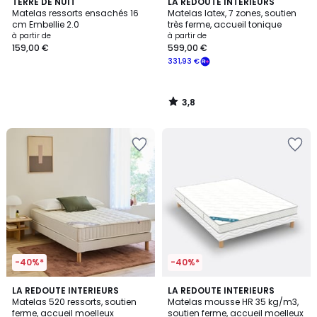
3,8
TERRE DE NUIT
LA REDOUTE INTERIEURS
/ 5
Matelas ressorts ensachés 16
Matelas latex, 7 zones, soutien
cm Embellie 2.0
très ferme, accueil tonique
à partir de
à partir de
159,00 €
599,00 €
331,93 €
3,8
/
5
-40%*
-40%*
4,5
4,3
LA REDOUTE INTERIEURS
LA REDOUTE INTERIEURS
/ 5
/ 5
Matelas 520 ressorts, soutien
Matelas mousse HR 35 kg/m3,
ferme, accueil moelleux
soutien ferme, accueil moelleux