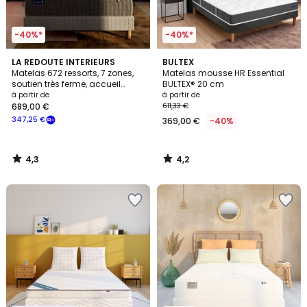
-40%*
-40%*
4,3
4,2
LA REDOUTE INTERIEURS
BULTEX
/ 5
/ 5
Matelas 672 ressorts, 7 zones,
Matelas mousse HR Essential
soutien très ferme, accueil
BULTEX® 20 cm
moelleux
à partir de
à partir de
689,00 €
611,33 €
347,25 €
369,00 €
-40%
4,3
4,2
/
/
5
5