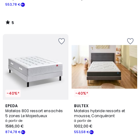
553,78 €
5
/
5
-40%*
-40%*
2
4,7
EPEDA
BULTEX
/
/ 5
Matelas 800 ressort ensachés
Matelas hybride ressorts et
5
5 zones Le Majestueux
mousse, Conquérant
à partir de
à partir de
1586,00 €
1002,00 €
874,78 €
553,58 €