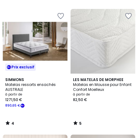
5
Prix exclusif
4
5
SIMMONS
LES MATELAS DE MORPHEE
/
/
Matelas ressorts ensachés
Matelas en Mousse pour Enfant
5
5
AUSTRALE
Confort Moelleux
à partir de
à partir de
1271,50 €
82,50 €
890,65 €
4
5
/
/
5
5