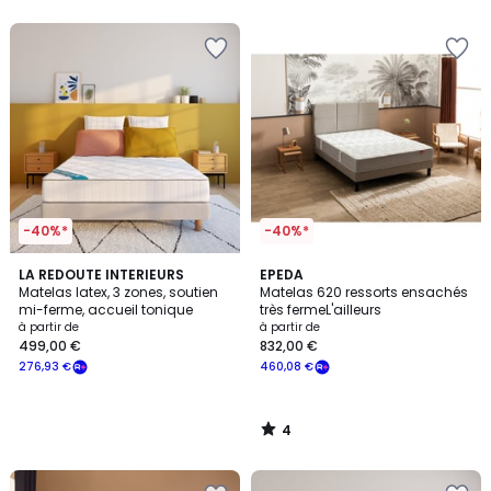
5
-40%*
-40%*
4
LA REDOUTE INTERIEURS
EPEDA
/
Matelas latex, 3 zones, soutien
Matelas 620 ressorts ensachés
5
mi-ferme, accueil tonique
très fermeL'ailleurs
à partir de
à partir de
499,00 €
832,00 €
276,93 €
460,08 €
4
/
5