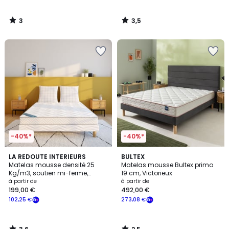
3
3,5
/
/
5
5
-40%*
-40%*
3,6
2,5
LA REDOUTE INTERIEURS
BULTEX
/ 5
/ 5
Matelas mousse densité 25
Matelas mousse Bultex primo
Kg/m3, soutien mi-ferme,
19 cm, Victorieux
accueil moelleux
à partir de
à partir de
199,00 €
492,00 €
102,25 €
273,08 €