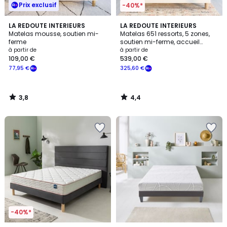
Prix exclusif
-40%*
3,8
4,4
LA REDOUTE INTERIEURS
LA REDOUTE INTERIEURS
/ 5
/ 5
Matelas mousse, soutien mi-
Matelas 651 ressorts, 5 zones,
ferme
soutien mi-ferme, accueil
moelleux
à partir de
à partir de
109,00 €
539,00 €
77,95 €
325,60 €
3,8
4,4
/
/
5
5
-40%*