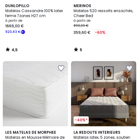
4,5
5
DUNLOPILLO
MERINOS
/ 5
/
Matelas Cassandre 100% latex
Matelas 520 ressorts ensachés,
5
ferme 7zones H27 cm
Cheer Bed
à partir de
à partir de
1669,00 €
899,00 €
920,43 €
359,60 €
-60%
4,5
5
/
/
5
5
-40%*
4
3,7
LES MATELAS DE MORPHEE
LA REDOUTE INTERIEURS
/
/ 5
Matelas en Mousse Mémoire de
Matelas latex, 5 zones, soutien