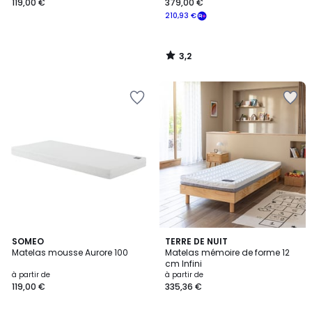
119,00 €
379,00 €
210,93 €
3,2
/
5
3
3,5
SOMEO
TERRE DE NUIT
/
/ 5
Matelas mousse Aurore 100
Matelas mémoire de forme 12
5
cm Infini
à partir de
à partir de
119,00 €
335,36 €