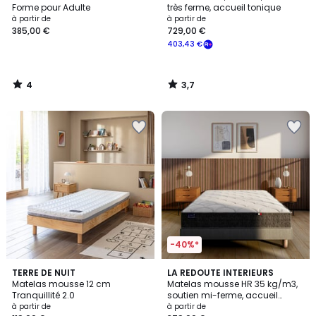
5
Forme pour Adulte
très ferme, accueil tonique
à partir de
à partir de
385,00 €
729,00 €
403,43 €
4
3,7
/
/
5
5
-40%*
3,2
TERRE DE NUIT
LA REDOUTE INTERIEURS
/ 5
Matelas mousse 12 cm
Matelas mousse HR 35 kg/m3,
Tranquillité 2.0
soutien mi-ferme, accueil
moelleux
à partir de
à partir de