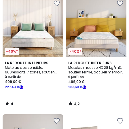
-40%*
-40%*
4
4,2
LA REDOUTE INTERIEURS
LA REDOUTE INTERIEURS
/
/ 5
Matelas dos sensible,
Matelas mousse HD 28 kg/m3,
5
660ressorts, 7 zones, soutien
soutien ferme, accueil mémoire
très ferme, accueil moelleux
de forme
à partir de
à partir de
409,00 €
469,00 €
227,43 €
283,60 €
4
4,2
/
/
5
5