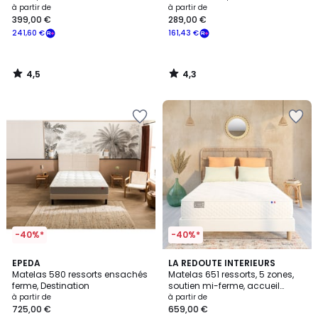
à partir de
à partir de
399,00 €
289,00 €
241,60 €
161,43 €
4,5
4,3
/
/
5
5
-40%*
-40%*
4,1
4,3
EPEDA
LA REDOUTE INTERIEURS
/ 5
/ 5
Matelas 580 ressorts ensachés
Matelas 651 ressorts, 5 zones,
ferme, Destination
soutien mi-ferme, accueil
enveloppant
à partir de
à partir de
725,00 €
659,00 €