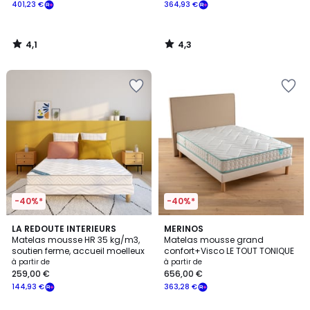
401,23 €
364,93 €
4,1
4,3
/
/
5
5
-40%*
-40%*
4,1
LA REDOUTE INTERIEURS
MERINOS
/ 5
Matelas mousse HR 35 kg/m3,
Matelas mousse grand
soutien ferme, accueil moelleux
confort+Visco LE TOUT TONIQUE
à partir de
à partir de
259,00 €
656,00 €
144,93 €
363,28 €