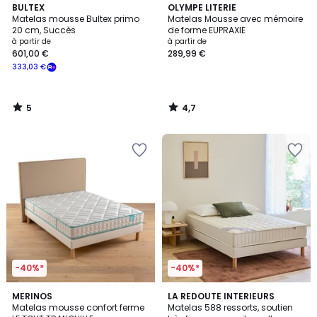
5
4,7
BULTEX
OLYMPE LITERIE
/
/ 5
Matelas mousse Bultex primo
Matelas Mousse avec mémoire
5
20 cm, Succès
de forme EUPRAXIE
à partir de
à partir de
601,00 €
289,99 €
333,03 €
5
4,7
/
/
5
5
-40%*
-40%*
4
4,2
MERINOS
LA REDOUTE INTERIEURS
/
/ 5
Matelas mousse confort ferme
Matelas 588 ressorts, soutien