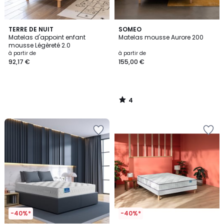
4
TERRE DE NUIT
SOMEO
/
Matelas d'appoint enfant
Matelas mousse Aurore 200
5
mousse Légèreté 2.0
à partir de
à partir de
92,17 €
155,00 €
4
/
5
-40%*
-40%*