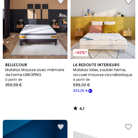
-40%*
4,1
BELLECOUR
LA REDOUTE INTERIEURS
/ 5
Matelas Mousse avec mémoire
Matelas latex, soutien ferme,
de forme LINKOPING
accueil mousse viscoélastique
à partir de
à partir de
359,99 €
599,00 €
302,25 €
4,1
/
5