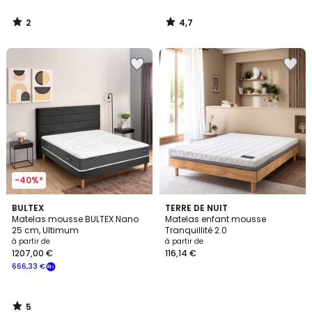
2
4,7
/
/
5
5
-40%*
5
BULTEX
TERRE DE NUIT
/
Matelas mousse BULTEX Nano
Matelas enfant mousse
5
25 cm, Ultimum
Tranquillité 2.0
à partir de
à partir de
1207,00 €
116,14 €
666,33 €
5
/