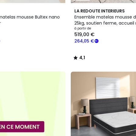
4,1
LA REDOUTE INTERIEURS
/ 5
atelas mousse Bultex nano
Ensemble matelas mousse d
r
25kg, soutien ferme, accueil
sommier
à partir de
519,00 €
264,05 €
4,1
/
5