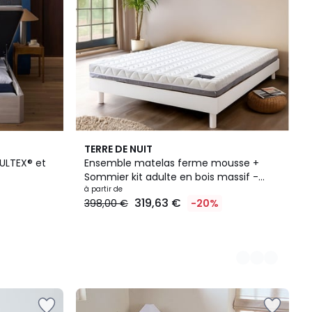
5
TERRE DE NUIT
Couleurs
ULTEX® et
Ensemble matelas ferme mousse +
Sommier kit adulte en bois massif -
Tranquillité 2.0
à partir de
319,63 €
398,00 €
-20%