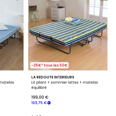
-25€* tous les 50€
4,2
LA REDOUTE INTERIEURS
/ 5
 matelas
Lit pliant + sommier lattes + matelas
équilibré
199,00 €
103,75 €