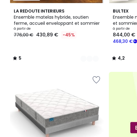
2
5
4,2
LA REDOUTE INTERIEURS
BULTEX
Couleurs
/
/ 5
Ensemble matelas hybride, soutien
Ensemble m
5
ferme, accueil enveloppant et sommier
et sommie
Prix
à partir de
à partir de
430,89 €
844,00 €
776,00 €
-45%
à
partir
468,30 €
de
430,89
5
4,2
€
/
/
au
5
5
lieu
de
776,00
€
45%
de
réduction
appliquée.