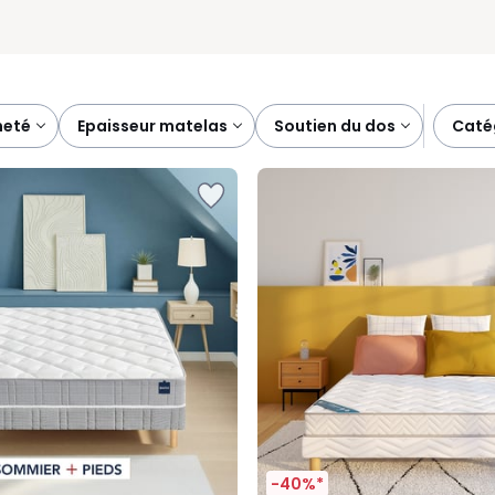
meté
epaisseur matelas
soutien du dos
cat
-40%*