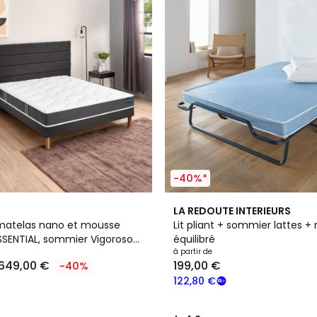
-40%*
4,2
LA REDOUTE INTERIEURS
/ 5
matelas nano et mousse
Lit pliant + sommier lattes +
SSENTIAL, sommier Vigoroso
équilibré
t pieds
à partir de
649,00 €
199,00 €
-40%
122,80 €