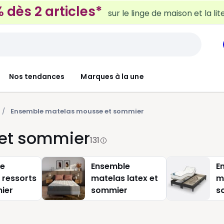
 dès 2 articles*
sur le linge de maison et la lit
Nos tendances
Marques à la une
Ensemble matelas mousse et sommier
et sommier
131
le
Ensemble
E
 ressorts
matelas latex et
m
ier
sommier
s
r