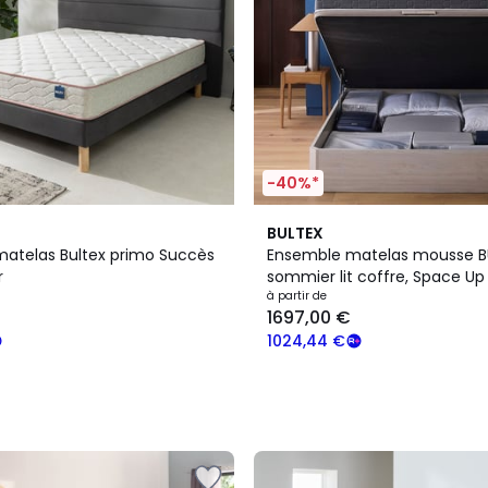
-40%*
BULTEX
atelas Bultex primo Succès
Ensemble matelas mousse B
r
sommier lit coffre, Space Up
à partir de
1697,00 €
1024,44 €