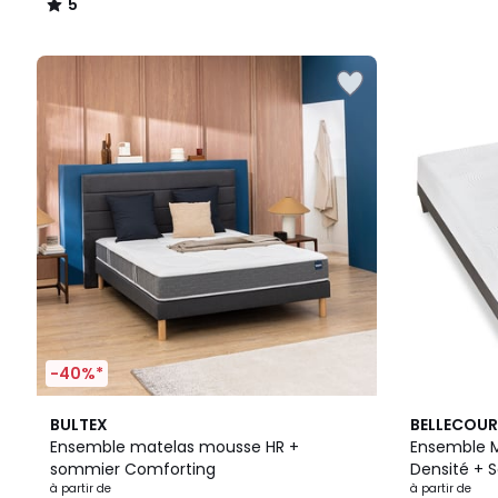
5
/
5
-40%*
5
BULTEX
BELLECOUR
/
Ensemble matelas mousse HR +
Ensemble 
5
sommier Comforting
Densité + 
à partir de
à partir de