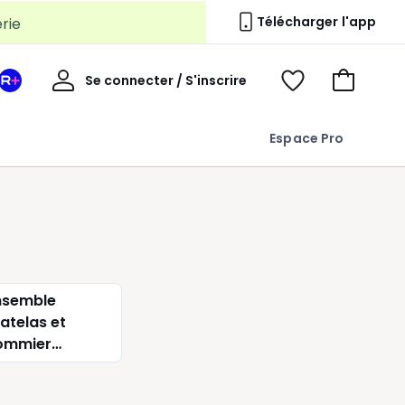
erie
Télécharger l'app
Mon
Se connecter / S'inscrire
Mon
Voir
Voir
compte
espace
mes
mon
La
favoris
panier
Espace Pro
Redoute
+
nsemble
atelas et
ommier
elaxation