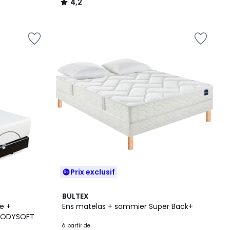
4,2
/
5
Prix exclusif
BULTEX
e +
Ens matelas + sommier Super Back+
 BODYSOFT
à partir de