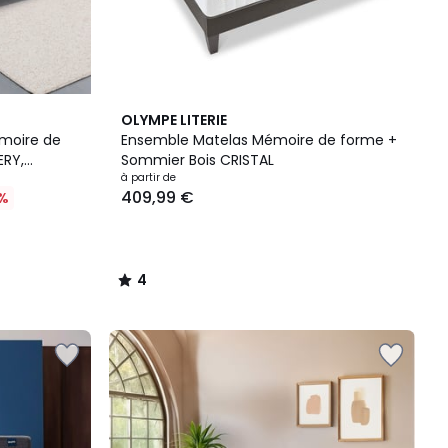
4
OLYMPE LITERIE
/
moire de
Ensemble Matelas Mémoire de forme +
5
ERY,
Sommier Bois CRISTAL
et pieds
à partir de
409,99 €
%
4
/
5