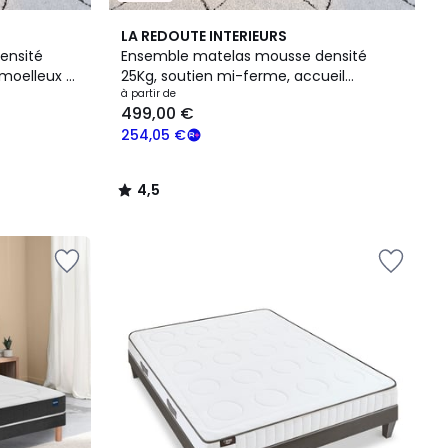
4,5
LA REDOUTE INTERIEURS
/ 5
ensité
Ensemble matelas mousse densité
 moelleux +
25Kg, soutien mi-ferme, accueil
moelleux+sommier
à partir de
499,00 €
254,05 €
4,5
/
5