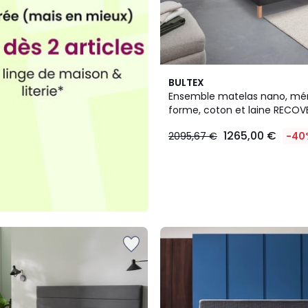
BULTEX
Ensemble matelas nano, mé
forme, coton et laine RECOV
sommier MEDIANO gris fumé 
1265,00 €
2095,67 €
-40