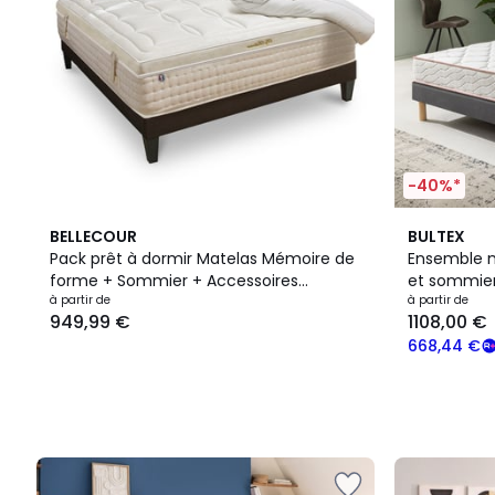
-40%*
BELLECOUR
BULTEX
Pack prêt à dormir Matelas Mémoire de
Ensemble m
forme + Sommier + Accessoires
et sommie
EMPEREUR
à partir de
à partir de
949,99 €
1108,00 €
668,44 €