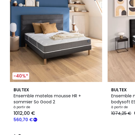
-40%*
5
BULTEX
BULTEX
/
Ensemble matelas mousse HR +
Ensemble 
5
sommier So Good 2
bodysoft E
à partir de
gris fumé e
à partir de
1012,00 €
1074,25 €
560,70 €