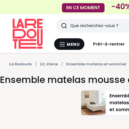
-40%
EN CE MOMENT
Rechercher
Derniers
Prêt-à-rentrer
MENU
Menu
articles
La
Redoute
vus
La Redoute
Lit, literie
Ensemble matelas et sommier
Ensemble matelas mousse 
Ensemb
matelas
et somm