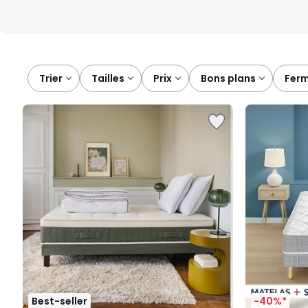
Trier
tailles
prix
bons plans
fer
Best-seller
-40%*