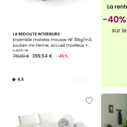
2
4,5
LA REDOUTE INTERIEURS
Couleurs
/ 5
Ensemble matelas mousse HR 35kg/m3,
soutien mi-ferme, accueil moelleux +
sommier
à partir de
399,54 €
719,00 €
-45%
4,5
/
5