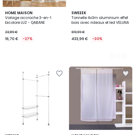
HOME MAISON
2
SWEEEK
Voilage accroche 3-en-1
Tonnelle 4x3m aluminium effet
Couleurs
bicolore LUZ - QABANE
bois avec rideaux et led VELUNA
22,89 €
619,99 €
16,70 €
-27%
433,99 €
-30%