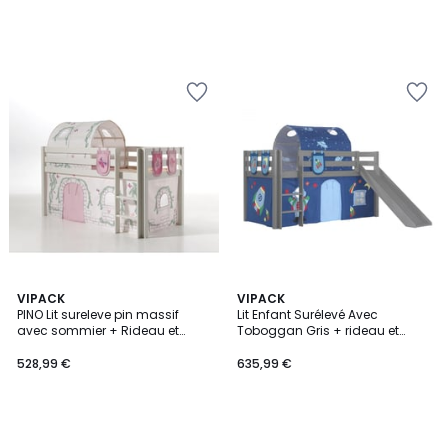
VIPACK
VIPACK
PINO Lit sureleve pin massif
Lit Enfant Surélevé Avec
avec sommier + Rideau et
Toboggan Gris + rideau et
tunnel de lit + 3 pochettes Birdy
tunnel de lit+ 3 pochettes
Space
528,99 €
635,99 €