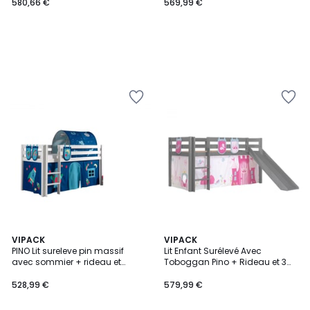
580,66 €
569,99 €
VIPACK
VIPACK
PINO Lit sureleve pin massif
Lit Enfant Surélevé Avec
avec sommier + rideau et
Toboggan Pino + Rideau et 3
tunnel de lit + 3 pochettes
pochettes Little Princess
space
528,99 €
579,99 €