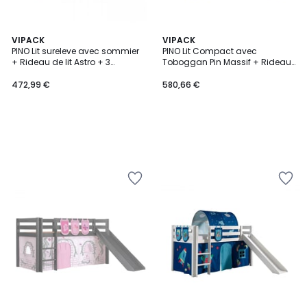
VIPACK
VIPACK
PINO Lit sureleve avec sommier
PINO Lit Compact avec
+ Rideau de lit Astro + 3
Toboggan Pin Massif + Rideau,
pochettes
tunnel et 3 pochettes de lit
princess
472,99 €
580,66 €