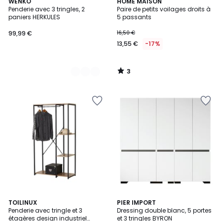
3
2
WENKO
HOME MAISON
/
Penderie avec 3 tringles, 2
Paire de petits voilages droits à
Couleurs
5
paniers HERKULES
5 passants
99,99 €
16,50 €
13,55 €
-17%
3
/
5
TOILINUX
PIER IMPORT
Penderie avec tringle et 3
Dressing double blanc, 5 portes
étagères design industriel
et 3 tringles BYRON