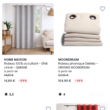
au
lieu
de
29,79
€
27%
de
réduction
appliquée.
3,3
4
HOME MAISON
22
MOONDREAM
/ 5
/
Rideau 100% occultant - Effet
Rideau phonique Oeillets -
Couleurs
5
chiné - QABANE
ORIGINS MOONDREAM
à partir de
à partir de
34,39 €
127,65 €
14,60 €
-59%
104,90 €
-36%
3,3
4
/
/
5
5