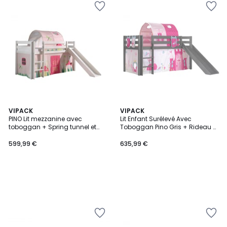
VIPACK
VIPACK
PINO Lit mezzanine avec
Lit Enfant Surélevé Avec
toboggan + Spring tunnel et
Toboggan Pino Gris + Rideau +
rideau de lit + 3 pochettes
Tunnel de lit+ 3 pochettes
Princess
599,99 €
635,99 €