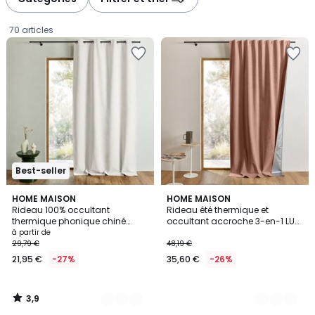
gauche
droite
70 articles
Best-seller
3,9
10
HOME MAISON
6
HOME MAISON
/ 5
Rideau 100% occultant
Rideau été thermique et
Couleurs
Couleurs
thermique phonique chiné
occultant accroche 3-en-1 LUZ
Prix
MIDNIGHT - QABANE
- QABANE
à partir de
29,79 €
48,19 €
à
21,95 €
-27%
35,60 €
-26%
partir
de
21,95
3,9
€
/
5