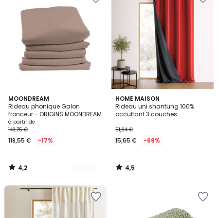
4,2
4,5
10
MOONDREAM
HOME MAISON
/ 5
/ 5
Rideau phonique Galon
Rideau uni shantung 100%
Couleurs
fronceur - ORIGINS MOONDREAM
occultant 3 couches
à partir de
143,75 €
51,64 €
118,55 €
-17%
15,65 €
-69%
4,2
4,5
/
/
5
5