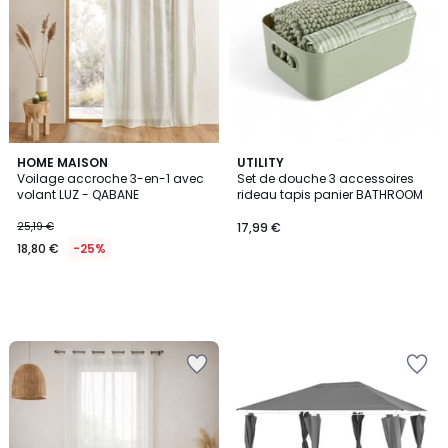
HOME MAISON
UTILITY
Voilage accroche 3-en-1 avec
Set de douche 3 accessoires
volant LUZ - QABANE
rideau tapis panier BATHROOM
25,19 €
17,99 €
18,80 €
-25%