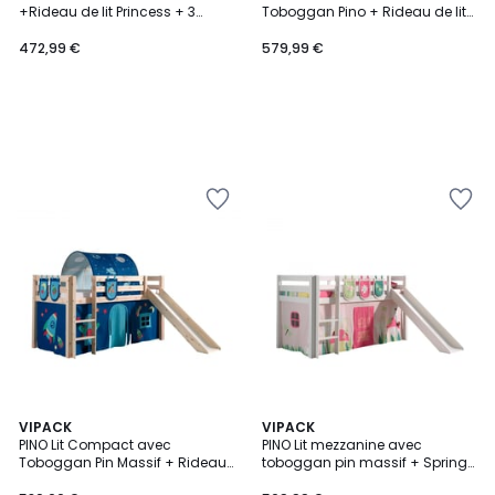
+Rideau de lit Princess + 3
Toboggan Pino + Rideau de lit
pochettes
et 3 pochettes Space
472,99 €
579,99 €
VIPACK
VIPACK
PINO Lit Compact avec
PINO Lit mezzanine avec
Toboggan Pin Massif + Rideau,
toboggan pin massif + Spring
tunnel et 3 pochettes de lit Astro
Rideau et 3 pochettes