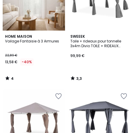
4
3,3
HOME MAISON
SWEEEK
/
/ 5
Voilage Fantaisie à 3 Armures
Toile + rideaux pour tonnelle
5
3x4m Divio TOILE + RIDEAUX
POUR TONNELLE 3X4M DIVIO
22,89 €
99,99 €
13,58 €
-40%
4
3,3
/
/
5
5