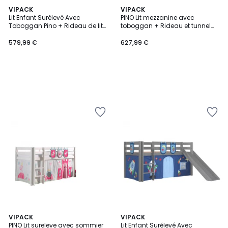
VIPACK
VIPACK
Lit Enfant Surélevé Avec
PINO Lit mezzanine avec
Toboggan Pino + Rideau de lit
toboggan + Rideau et tunnel
et 3 pochettes Birdy
de lit + 3 pochettes Space
579,99 €
627,99 €
VIPACK
VIPACK
PINO Lit sureleve avec sommier
Lit Enfant Surélevé Avec