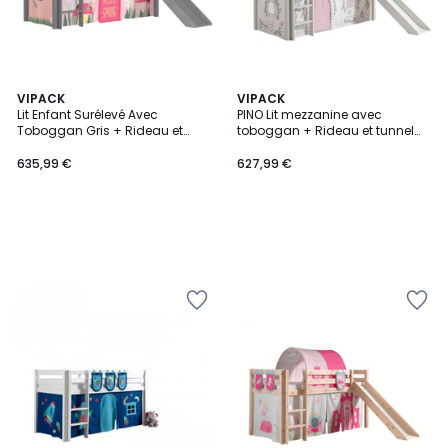
VIPACK
VIPACK
Lit Enfant Surélevé Avec
PINO Lit mezzanine avec
Toboggan Gris + Rideau et
toboggan + Rideau et tunnel
tunnel de lit + 3 pochettes
de lit + 3 pochettes Birdy
spring
635,99 €
627,99 €