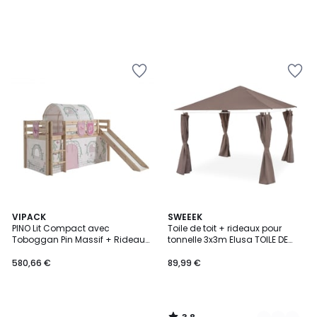
3,8
VIPACK
2
SWEEEK
/ 5
PINO Lit Compact avec
Toile de toit + rideaux pour
Couleurs
Toboggan Pin Massif + Rideau,
tonnelle 3x3m Elusa TOILE DE
tunnel et 3 pochettes de lit Birdy
TOIT + RIDEAUX POUR PERGOLA
3X3M ELUSA
580,66 €
89,99 €