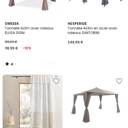
4
2
SWEEEK
HESPERIDE
/
Tonnelle 3x3m avec rideaux
Tonnelle 4x3m en acier avec
Couleurs
5
ELUSA 3X3M
rideaux SANTORINI
139,99 €
248,99 €
118,99 €
-15%
4
/
5