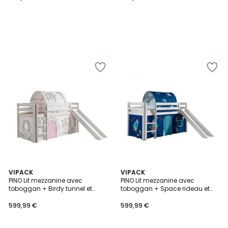
VIPACK
VIPACK
PINO Lit mezzanine avec
PINO Lit mezzanine avec
toboggan + Birdy tunnel et
toboggan + Space rideau et
rideau de lit + 3 pochettes
tunnel de lit + 3 pochettes
599,99 €
599,99 €