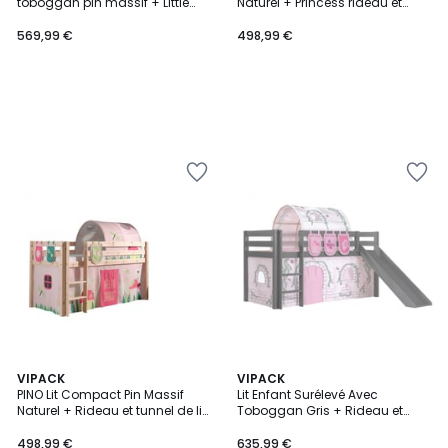
toboggan pin massif + Little
Naturel + Princess rideau et
princess rideau et 3 pochettes
tunnel de lit + 3 pochettes
569,99 €
498,99 €
VIPACK
VIPACK
PINO Lit Compact Pin Massif
Lit Enfant Surélevé Avec
Naturel + Rideau et tunnel de lit
Toboggan Gris + Rideau et
+ 3 pochettes
tunnel de lit + 3 pochettes birdy
498,99 €
635,99 €