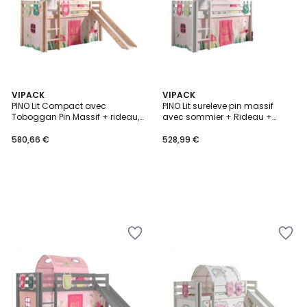
VIPACK
VIPACK
PINO Lit Compact avec
PINO Lit sureleve pin massif
Toboggan Pin Massif + rideau,
avec sommier + Rideau +
tunnel de lit et 3 pochettes
tunnel de lit + 3 pochettes
Spring
Spring
580,66 €
528,99 €