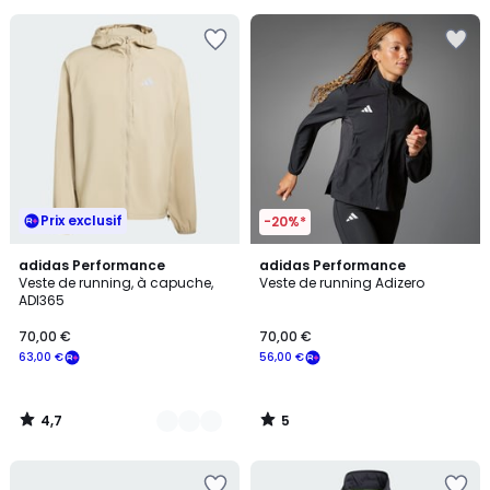
5
pour
payer
à
la
place
42,00
€.
Prix exclusif
-20%*
4,7
5
2
adidas Performance
adidas Performance
/ 5
/
Veste de running, à capuche,
Veste de running Adizero
Couleurs
5
ADI365
70,00 €
70,00 €
63,00 €
56,00 €
4,7
5
/
/
5
5