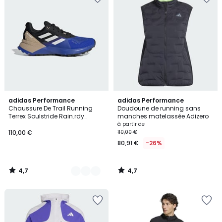
4,7
4,7
2
adidas Performance
adidas Performance
/ 5
/ 5
Chaussure De Trail Running
Doudoune de running sans
Couleurs
Terrex Soulstride Rain.rdy
manches matelassée Adizero
Chaussure De Trail Running
à partir de
Terrex Soulstride Rain.rdy
110,00 €
110,00 €
80,91 €
-26%
4,7
4,7
/
/
5
5