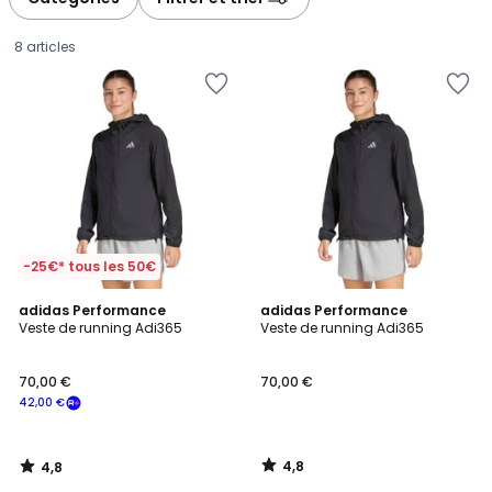
8 articles
-25€* tous les 50€
4,8
4,8
adidas Performance
adidas Performance
/ 5
/ 5
Veste de running Adi365
Veste de running Adi365
70,00
70,00 €
70,00 €
€
42,00 €
souscrivez
à
notre
4,8
4,8
programme
/
/
5