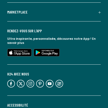
MARKETPLACE
RENDEZ-VOUS SUR L'APP
Ultra inspirante, personnalisée, découvrez notre App !
En
savoir plus
lien vers l'app store
lien vers google play
H24 AVEC NOUS
lien vers l'espace réseaux sociaux
lien vers l'espace réseaux sociaux
lien vers l'espace réseaux sociaux
lien vers l'espace réseaux sociaux
lien vers l'espace réseaux sociaux
lien vers le blog la redoute
ACCESSIBILITÉ