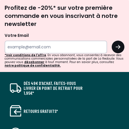
Inscription
Profitez de -20%* sur votre première
newsletter
commande en vous inscrivant à notre
newsletter
Votre Email
OK
*Voir conditions de l'offre
. En vous abonnant, vous consentez à recevoir des
communications commerciales personnalisées de la part de La Redoute. Vous
pouvez vous
désabonner
à tout moment. Pour en savoir plus, consultez
notre politique de confidentialité.
DÈS 49€ D’ACHAT, FAITES-VOUS
LIVRER EN POINT DE RETRAIT POUR
1,95€*
RETOURS GRATUITS*