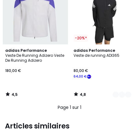
-20%*
4,5
4,8
adidas Performance
2
adidas Performance
/ 5
/ 5
Veste De Running Adizero Veste
Veste de running ADI365
Couleurs
De Running Adizero
180,00 €
80,00 €
64,00 €
4,5
4,8
/
/
5
5
Page 1 sur 1
Articles similaires