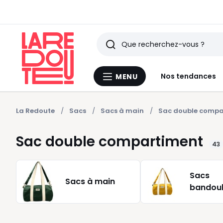
Rechercher
Derniers
Nos tendances
MENU
Menu
articles
La
Redoute
vus
La Redoute
Sacs
Sacs à main
Sac double compa
Sac double compartiment
43
Sacs
Sacs à main
bandoul