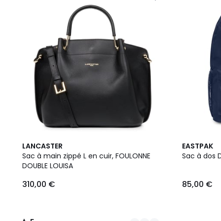
6
5
LANCASTER
EASTPAK
Couleurs
/
Sac à main zippé L en cuir, FOULONNE
Sac à dos 
5
DOUBLE LOUISA
310,00 €
85,00 €