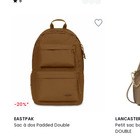
5
/
5
-20%*
4,5
4
EASTPAK
LANCASTE
/ 5
Couleurs
Sac à dos Padded Double
Petit sac b
DOUBLE