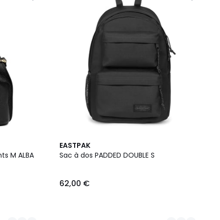
2
EASTPAK
Couleurs
nts M ALBA
Sac à dos PADDED DOUBLE S
62,00 €