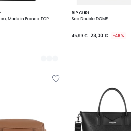
2
R
RIP CURL
Couleurs
seau, Made in France TOP
Sac Double DOME
23,00 €
45,99 €
-49%