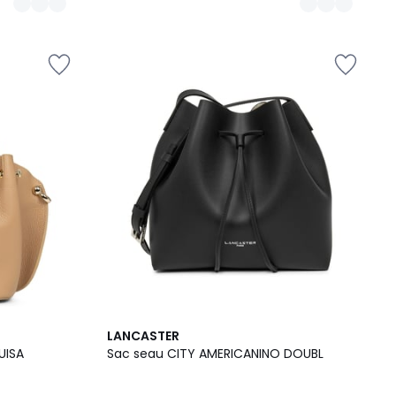
5
5
LANCASTER
Couleurs
/
UISA
Sac seau CITY AMERICANINO DOUBL
5