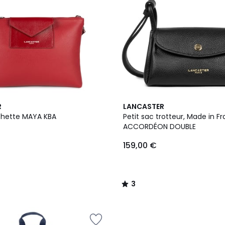
9
3
R
LANCASTER
Couleurs
/
chette MAYA KBA
Petit sac trotteur, Made in F
5
ACCORDÉON DOUBLE
159,00 €
3
/
5