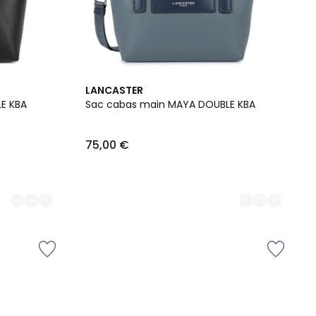
7
LANCASTER
Couleurs
E KBA
Sac cabas main MAYA DOUBLE KBA
75,00 €