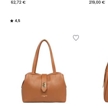
62,72 €
219,00 €
4,5
/
5