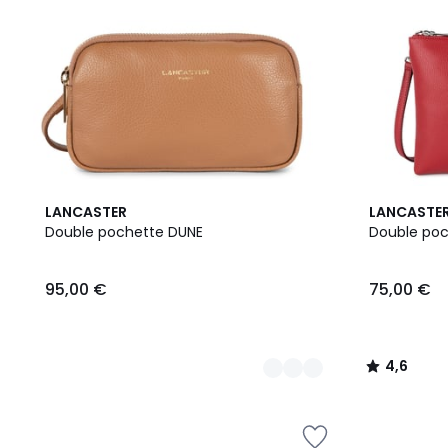
4
4,6
LANCASTER
LANCASTE
Couleurs
/ 5
Double pochette DUNE
Double po
95,00 €
75,00 €
4,6
/
5