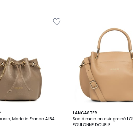
7
5
R
LANCASTER
Couleurs
/
ourse, Made in France ALBA
Sac à main en cuir grainé LO
5
FOULONNE DOUBLE