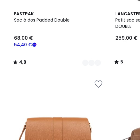
4
4,8
3
5
EASTPAK
LANCASTE
Couleurs
/ 5
Couleurs
/
Sac à dos Padded Double
Petit sac 
5
DOUBLE
68,00
68,00 €
259,00 €
€
souscrivez
54,40 €
à
notre
5
4,8
programme
/
/
pour
5
5
payer
à
la
place
54,40
€.