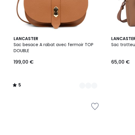
3
5
7
LANCASTER
LANCASTE
Couleurs
/
Couleurs
Sac besace A rabat avec fermoir TOP
Sac trotte
5
DOUBLE
199,00 €
65,00 €
5
/
5