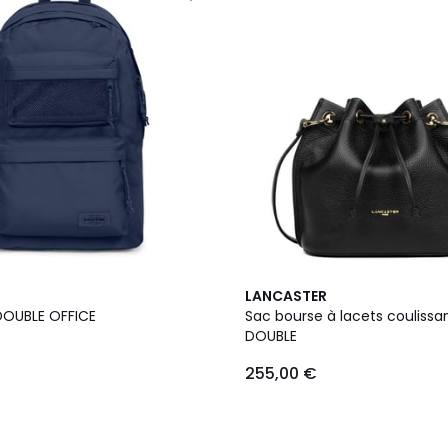
7
LANCASTER
Couleurs
DOUBLE OFFICE
Sac bourse à lacets coulissa
DOUBLE
255,00 €