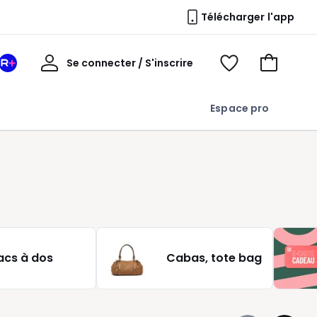
Télécharger l'app
Mon
Se connecter / S'inscrire
Mon
Voir
Voir
compte
espace
mes
mon
La
favoris
panier
Espace pro
Redoute
+
acs à dos
Cabas, tote bag