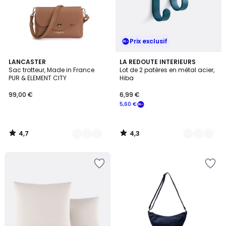
Prix exclusif
4,7
4,3
5
LANCASTER
9
LA REDOUTE INTERIEURS
/ 5
/ 5
Sac trotteur, Made in France
Lot de 2 patères en métal acier,
Couleurs
Couleurs
PUR & ELEMENT CITY
Hiba
99,00 €
6,99 €
5,60 €
4,7
4,3
/
/
5
5