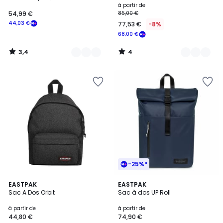
à partir de
54,99 €
85,00 €
44,03 €
77,53 €
-8%
68,00 €
3,4
4
/
/
5
5
-25%*
5
5
EASTPAK
4
EASTPAK
/
Sac A Dos Orbit
Sac à dos UP Roll
Couleurs
Couleurs
5
à partir de
à partir de
44,80 €
74,90 €