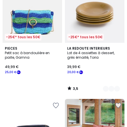
-25€* tous les 50€
-25€* tous les 50€
3,5
PIECES
2
LA REDOUTE INTERIEURS
/ 5
Petit sac à bandoulière en
Lot de 4 assiettes à dessert,
Couleurs
paille, Gamna
grès émaillé, Toria
49,99 €
39,99 €
25,00 €
20,00 €
3,5
/
5