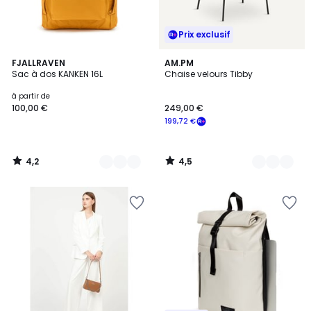
Prix exclusif
4,2
4,5
14
FJALLRAVEN
6
AM.PM
/ 5
/ 5
Sac à dos KANKEN 16L
Chaise velours Tibby
Couleurs
Couleurs
à partir de
100,00 €
249,00 €
199,72 €
4,2
4,5
/
/
5
5