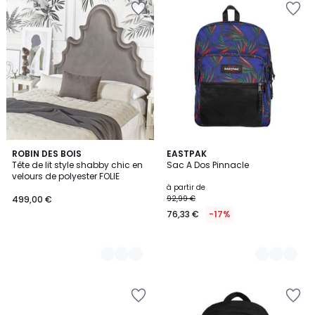
4
ROBIN DES BOIS
7
EASTPAK
Tête de lit style shabby chic en
Sac A Dos Pinnacle
Couleurs
Couleurs
velours de polyester FOLIE
à partir de
499,00 €
92,99 €
76,33 €
-17%