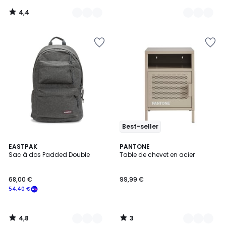
4,4
/
5
Best-seller
4,8
3
4
EASTPAK
12
PANTONE
/ 5
/
Sac à dos Padded Double
Table de chevet en acier
Couleurs
Couleurs
5
68,00 €
99,99 €
54,40 €
4,8
3
/
/