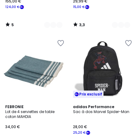
155,00 €
29,99 €
124,00 €
15,00 €
5
3,3
/
/
5
5
Prix exclusif
4,7
20
FEBRONIE
adidas Performance
/ 5
Lot de 4 serviettes de table
Sac à dos Marvel Spider-Man
Couleurs
coton MAHDIA
34,00 €
28,00 €
25,20 €