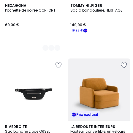
11
HEXAGONA
TOMMY HILFIGER
Pochette de soirée CONFORT
Sac à bandoulière, HERITAGE
Couleurs
69,00 €
149,90 €
119,92 €
Prix exclusif
3
4,9
5
RIVEDROITE
3
LA REDOUTE INTERIEURS
/
/ 5
Sac banane zippé ORSEL
Fauteuil convertible, en velours