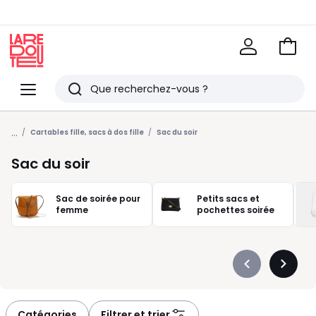
Voir
mon
La
panie
Redoute
Menu
Rechercher
Derniers
...
articles
Cartables fille, sacs à dos fille
Sac du soir
vus
Sac du soir
Sac de soirée pour
Petits sacs et
femme
pochettes soirée
Précédent
Suivan
-
-
défiler
défiler
à
à
Catégories
Filtrer et trier