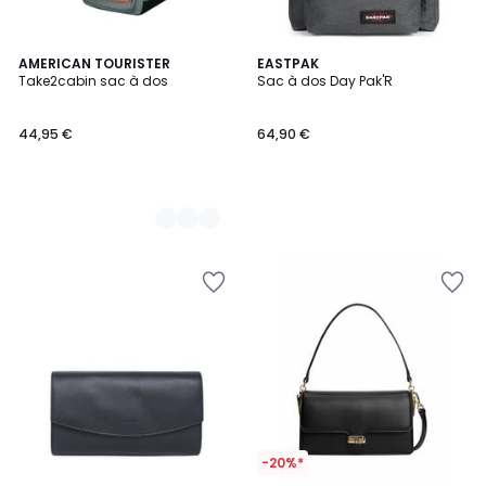
6
AMERICAN TOURISTER
EASTPAK
Take2cabin sac à dos
Sac à dos Day Pak'R
Couleurs
44,95 €
64,90 €
-20%*