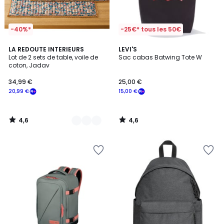
-40%*
-25€* tous les 50€
4,6
4,6
2
LA REDOUTE INTERIEURS
LEVI'S
/ 5
/ 5
Lot de 2 sets de table, voile de
Sac cabas Batwing Tote W
Couleurs
coton, Jadav
34,99 €
25,00 €
20,99 €
15,00 €
4,6
4,6
/
/
5
5