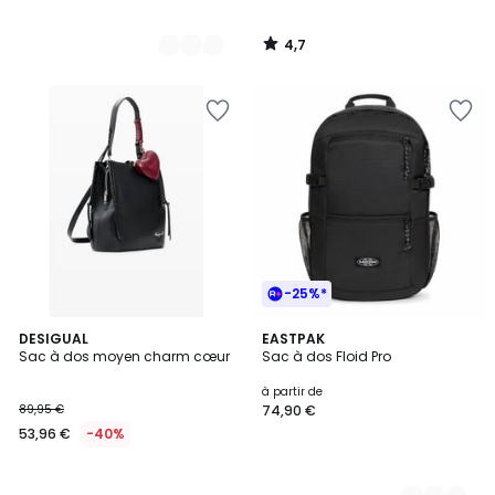
4,7
/
5
-25%*
DESIGUAL
2
EASTPAK
Sac à dos moyen charm cœur
Sac à dos Floid Pro
Couleurs
à partir de
89,95 €
74,90 €
53,96 €
-40%