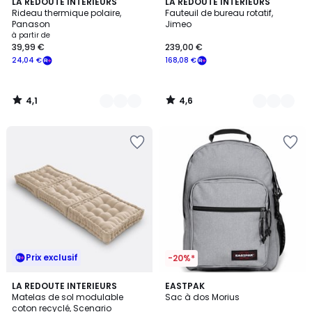
4,1
4,6
6
LA REDOUTE INTERIEURS
3
LA REDOUTE INTERIEURS
/ 5
/ 5
Rideau thermique polaire,
Fauteuil de bureau rotatif,
Couleurs
Couleurs
Panason
Jimeo
à partir de
39,99 €
239,00 €
24,04 €
168,08 €
4,1
4,6
/
/
5
5
Prix exclusif
-20%*
3,4
4
10
LA REDOUTE INTERIEURS
7
EASTPAK
/ 5
/
Matelas de sol modulable
Sac à dos Morius
Couleurs
Couleurs
5
coton recyclé, Scenario