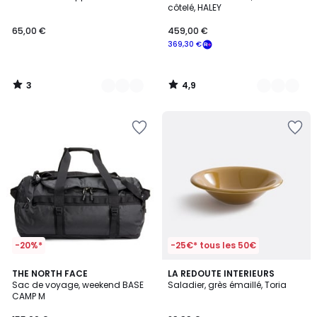
Couleurs
Couleurs
5
côtelé, HALEY
65,00 €
459,00 €
369,30 €
3
4,9
/
/
5
5
-20%*
-25€* tous les 50€
5
3,3
2
THE NORTH FACE
2
LA REDOUTE INTERIEURS
/
/ 5
Sac de voyage, weekend BASE
Saladier, grès émaillé, Toria
Couleurs
Couleurs
5
CAMP M