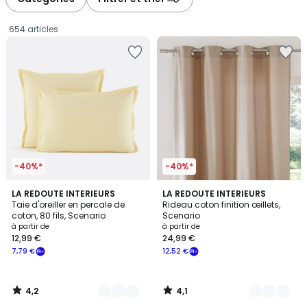
gauche
droite
654 articles
-40%*
-40%*
4,2
4,1
22
LA REDOUTE INTERIEURS
10
LA REDOUTE INTERIEURS
/ 5
/ 5
Taie d'oreiller en percale de
Rideau coton finition œillets,
Couleurs
Couleurs
coton, 80 fils, Scenario
Scenario
Prix
à partir de
à partir de
12,99 €
24,99 €
à
7,79 €
12,52 €
partir
de
12,99
4,2
4,1
€
/
/
5
5