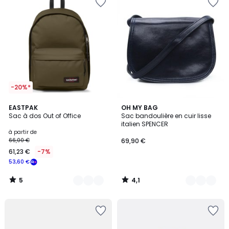
-20%*
5
4,1
5
EASTPAK
7
OH MY BAG
/
/ 5
Sac à dos Out of Office
Sac bandoulière en cuir lisse
Couleurs
Couleurs
5
italien SPENCER
à partir de
66,00 €
69,90 €
61,23 €
-7%
53,60 €
5
4,1
/
/
5
5