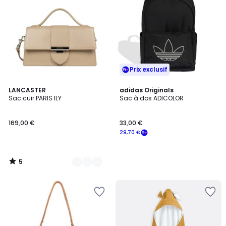
Prix exclusif
5
27
LANCASTER
adidas Originals
/
Sac cuir PARIS ILY
Sac à dos ADICOLOR
Couleurs
5
169,00 €
33,00 €
29,70 €
5
/
5