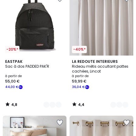
-20%*
-40%*
4,8
4,4
8
EASTPAK
8
LA REDOUTE INTERIEURS
/ 5
/ 5
Sac à dos PADDED PAK'R
Rideau métis occultant pattes
Couleurs
Couleurs
cachées, Lincot
à partir de
à partir de
55,00 €
59,99 €
44,00 €
36,04 €
4,8
4,4
/
/
5
5