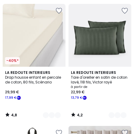
souscrivez
à
notre
programme
pour
payer
à
la
place
7,79
€.
-40%*
4,8
4,2
20
LA REDOUTE INTERIEURS
8
LA REDOUTE INTERIEURS
/ 5
/ 5
Drap housse enfant en percale
Taie d'oreiller en satin de coton
Couleurs
Couleurs
de coton, 80 fils, Scénario
lavé, 118 fils, Victor rayé
à partir de
29,99 €
22,99 €
17,99 €
13,79 €
4,8
4,2
/
/
5
5