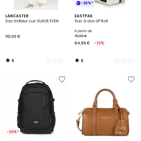
-25%*
5
5
13
LANCASTER
2
EASTPAK
/
/
Sac trotteur cuir SUAVE EVEN
Sac à dos UP Roll
Couleurs
Couleurs
5
5
à partir de
110,00 €
75,00 €
64,99 €
-13%
5
5
/
/
5
5
-20%*