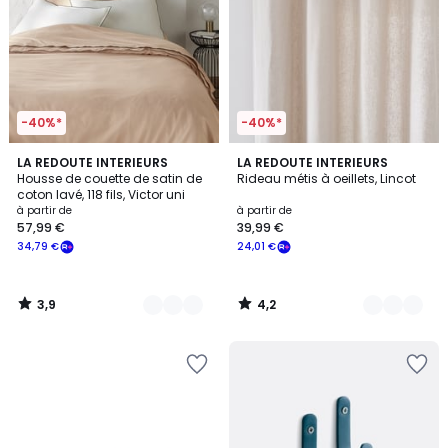
-40%*
-40%*
3,9
4,2
11
LA REDOUTE INTERIEURS
6
LA REDOUTE INTERIEURS
/ 5
/ 5
Housse de couette de satin de
Rideau métis à oeillets, Lincot
Couleurs
Couleurs
coton lavé, 118 fils, Victor uni
à partir de
à partir de
57,99 €
39,99 €
34,79 €
24,01 €
3,9
4,2
/
/
5
5