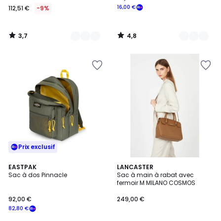
16,00 €
112,51 €
-9%
3,7
4,8
/
/
5
5
Prix exclusif
4,8
EASTPAK
9
LANCASTER
/ 5
Sac à dos Pinnacle
Sac à main à rabat avec
Couleurs
fermoir M MILANO COSMOS
92,00 €
249,00 €
82,80 €