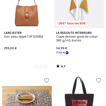
-25€* tous les 50€
4,7
3
LANCASTER
LA REDOUTE INTERIEURS
/ 5
Sac seau zippé TOP DOUBLE
Cape de bain gaze de coton
Couleurs
380 g/m2, Kumla
259,00 €
34,99 €
17,50 €
4,7
/
5