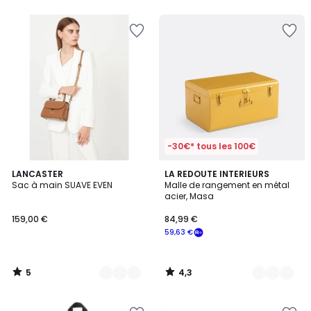
5
5
-30€* tous les 100€
5
4,3
13
LANCASTER
4
LA REDOUTE INTERIEURS
/
/ 5
Sac à main SUAVE EVEN
Malle de rangement en métal
Couleurs
Couleurs
5
acier, Masa
159,00 €
84,99 €
59,63 €
5
4,3
/
/
5
5