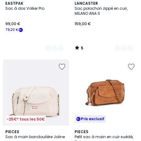
5
2
EASTPAK
9
LANCASTER
/
Sac à dos Volker Pro
Sac polochon zippé en cuir,
Couleurs
Couleurs
5
MILANO ANA S
99,00 €
159,00 €
79,20 €
5
/
5
Prix exclusif
-25€* tous les 50€
2
PIECES
2
PIECES
Sac à main bandoulière Joline
Petit sac à main en cuir suédé,
Couleurs
Couleurs