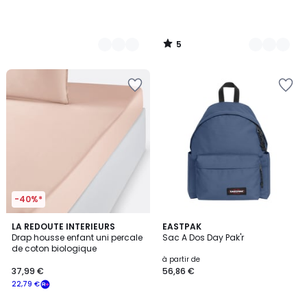
5
/
5
-40%*
4,4
10
LA REDOUTE INTERIEURS
11
EASTPAK
/ 5
Drap housse enfant uni percale
Sac A Dos Day Pak'r
Couleurs
Couleurs
de coton biologique
à partir de
37,99 €
56,86 €
22,79 €