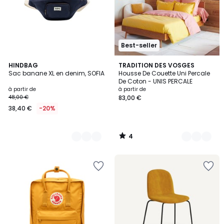
Best-seller
4
16
HINDBAG
17
TRADITION DES VOSGES
/
Sac banane XL en denim, SOFIA
Housse De Couette Uni Percale
Couleurs
Couleurs
5
De Coton - UNIS PERCALE
à partir de
à partir de
48,00 €
83,00 €
38,40 €
-20%
4
/
5