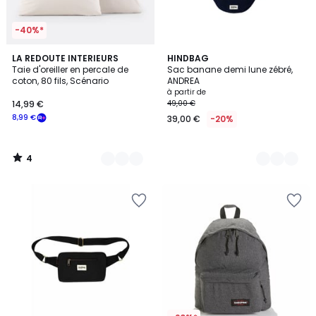
-40%*
4
21
LA REDOUTE INTERIEURS
17
HINDBAG
/
Taie d'oreiller en percale de
Sac banane demi lune zébré,
Couleurs
Couleurs
5
coton, 80 fils, Scénario
ANDREA
à partir de
14,99 €
49,00 €
8,99 €
39,00 €
-20%
4
/
5