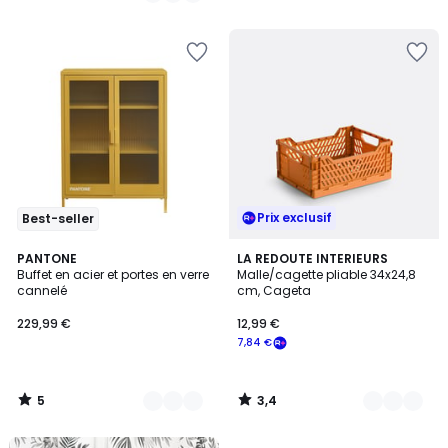
5
Prix exclusif
Best-seller
5
3,4
4
PANTONE
5
LA REDOUTE INTERIEURS
/
/ 5
Buffet en acier et portes en verre
Malle/cagette pliable 34x24,8
Couleurs
Couleurs
5
cannelé
cm, Cageta
229,99 €
12,99 €
7,84 €
5
3,4
/
/
5
5