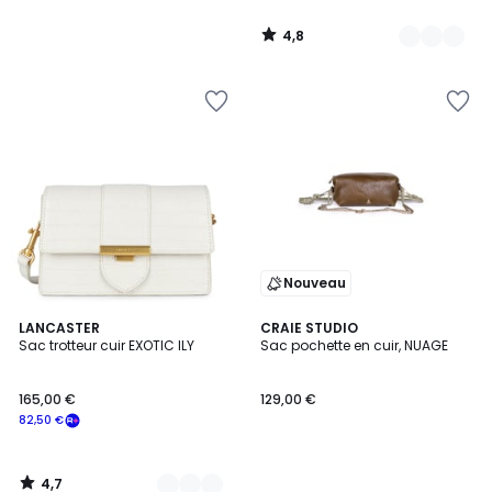
4,8
/
5
Nouveau
4,7
6
LANCASTER
CRAIE STUDIO
/ 5
Sac trotteur cuir EXOTIC ILY
Sac pochette en cuir, NUAGE
Couleurs
165,00 €
129,00 €
82,50 €
4,7
/