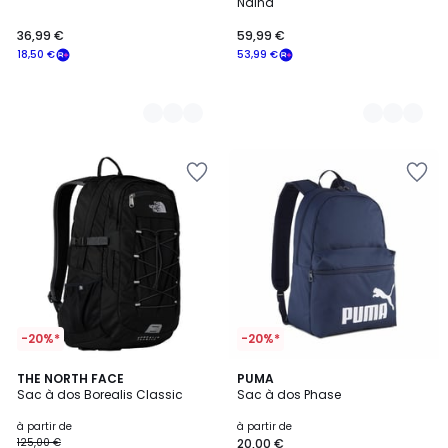
Naina
36,99 €
59,99 €
18,50 €
53,99 €
-20%*
-20%*
3,7
4,8
3
THE NORTH FACE
2
PUMA
/ 5
/ 5
Sac à dos Borealis Classic
Sac à dos Phase
Couleurs
Couleurs
à partir de
à partir de
125,00 €
20,00 €