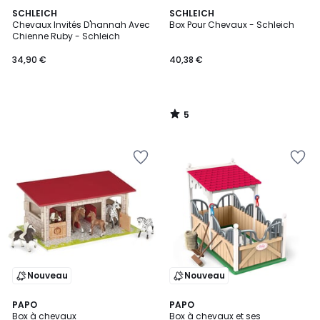
5
SCHLEICH
SCHLEICH
/
Chevaux Invités D'hannah Avec
Box Pour Chevaux - Schleich
5
Chienne Ruby - Schleich
34,90 €
40,38 €
5
/
5
Nouveau
Nouveau
PAPO
PAPO
Box à chevaux
Box à chevaux et ses