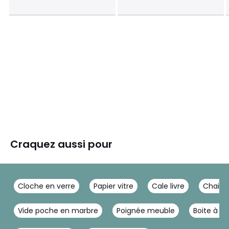
Craquez aussi pour
Cloche en verre
Papier vitre
Cale livre
Chaine
Vide poche en marbre
Poignée meuble
Boite à m