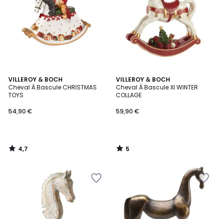
4,7
5
VILLEROY & BOCH
VILLEROY & BOCH
/ 5
/
Cheval À Bascule CHRISTMAS
Cheval À Bascule Xl WINTER
5
TOYS
COLLAGE
54,90 €
59,90 €
4,7
5
/
/
5
5