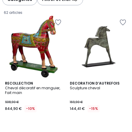
62 articles
RECOLLECTION
DECORATION D’AUTREFOIS
Cheval décoratif en manguier,
Sculpture cheval
Fait main
844,90
938,90 €
169,90 €
€
844,90 €
-10%
144,41 €
-15%
au
lieu
de
938,90