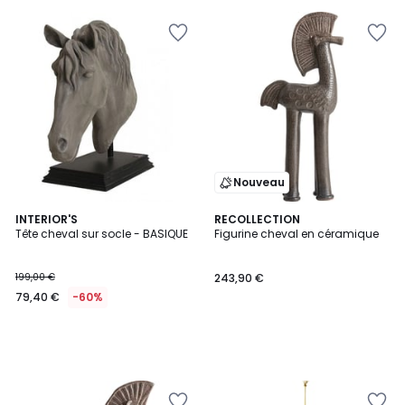
€
10%
de
réduction
appliquée.
Nouveau
INTERIOR'S
RECOLLECTION
Tête cheval sur socle - BASIQUE
Figurine cheval en céramique
199,00 €
243,90 €
79,40 €
-60%