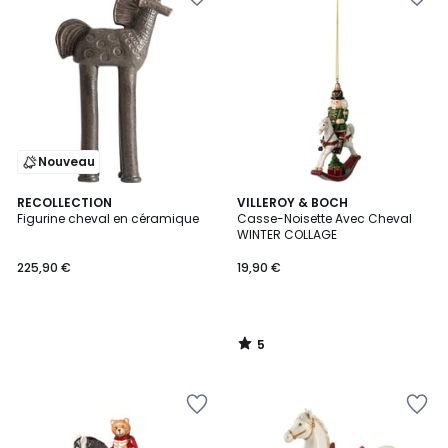
Nouveau
5
RECOLLECTION
VILLEROY & BOCH
/
Figurine cheval en céramique
Casse-Noisette Avec Cheval
5
WINTER COLLAGE
225,90 €
19,90 €
5
/
5