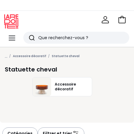
Voir
mon
La
panie
Redoute
Menu
Rechercher
Derniers
...
articles
Accessoire décoratif
Statuette cheval
vus
Statuette cheval
Accessoire
décoratif
Catégories
Filtrer et trier