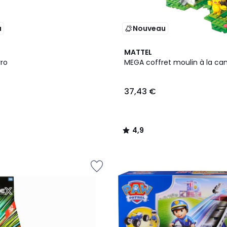
u
Nouveau
4,9
MATTEL
/ 5
rro
MEGA coffret moulin à la
37,43 €
4,9
/
5