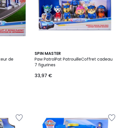
SPIN MASTER
teur de
Paw PatrolPat PatrouilleCoffret cadeau
e
7 figurines
33,97 €