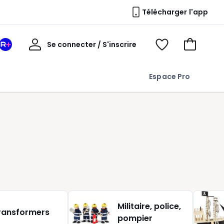
Télécharger l'app
Mon
Se connecter / S'inscrire
Mon
Voir
Voir
compte
espace
mes
mon
La
favoris
panier
Espace Pro
Redoute
+
Militaire, police,
ransformers
pompier