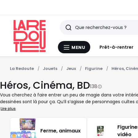
Rechercher
Derniers
Prêt-à-rentrer
MENU
Menu
articles
La
Redoute
vus
La Redoute
Jouets
Jeux
Figurine
Héros, Ciné
Héros, Cinéma, BD
138
Vous cherchez à faire entrer un peu de magie dans votre intéri
dessinées sont là pour ça. Qu’il s’agisse de personnages cultes
précis, un moment vécu ou un film marquant. Un simple coup d'œ
Lire plus
culte, un éclat de rire partagé. Dans notre sélection, chaque prod
sa capacité à évoquer une émotion immédiate. Vous êtes plutô
Figurine
univers de prédilection, vous trouverez un objet qui vous parle.
Ferme, animaux
vidéo
de l’ordinaire. Prenez le temps de lire chaque description : elle 