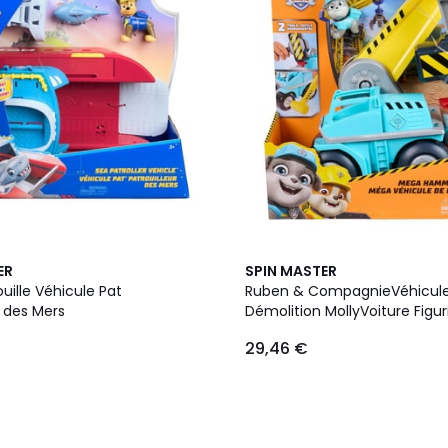
ER
SPIN MASTER
ouille Véhicule Pat
Ruben & CompagnieVéhicul
r des Mers
Démolition MollyVoiture Figur
Patrouille
29,46 €