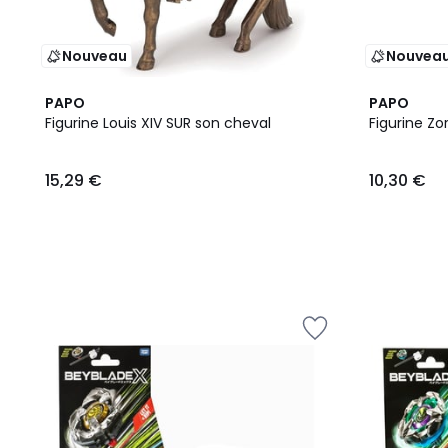
Nouveau
Nouvea
PAPO
PAPO
Figurine Louis XIV SUR son cheval
Figurine Zo
15,29
15,29 €
10,30 €
€.