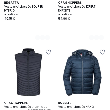
2
REGATTA
2
CRAGHOPPERS
Veste matelassée TOURER
Veste matelassée EXPERT
Couleurs
Couleurs
HYBRID
EXPOLITE
à partir de
à partir de
40,15 €
54,90 €
2
CRAGHOPPERS
4
RUSSELL
Veste matelassée thermique
Veste matelassée NANO
Couleurs
Couleurs