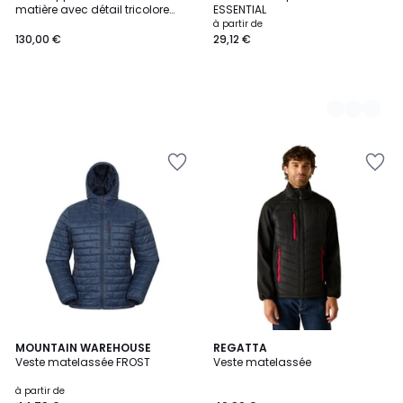
Couleurs
matière avec détail tricolore
ESSENTIAL
Tricolores
à partir de
130,00 €
29,12 €
2
MOUNTAIN WAREHOUSE
4
REGATTA
Veste matelassée FROST
Veste matelassée
Couleurs
Couleurs
à partir de