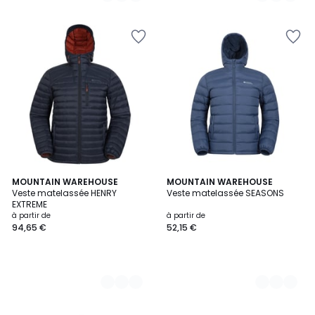
3
MOUNTAIN WAREHOUSE
3
MOUNTAIN WAREHOUSE
Veste matelassée HENRY
Veste matelassée SEASONS
Couleurs
Couleurs
EXTREME
à partir de
à partir de
94,65 €
52,15 €