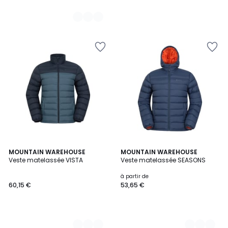
2
MOUNTAIN WAREHOUSE
4
MOUNTAIN WAREHOUSE
Veste matelassée VISTA
Veste matelassée SEASONS
Couleurs
Couleurs
à partir de
60,15 €
53,65 €