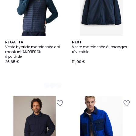
3
REGATTA
NEXT
Veste hybride matelassée col
Veste matelassée à losanges
Couleurs
montant ANDRESON
réversible
à partir de
26,65 €
111,00 €