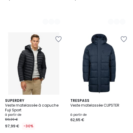
3
SUPERDRY
TRESPASS
Veste matelassée à capuche
Veste matelassée CLIPSTER
Couleurs
Fuji Sport
à partir de
à partir de
139,99 €
62,65 €
97,99 €
-30%