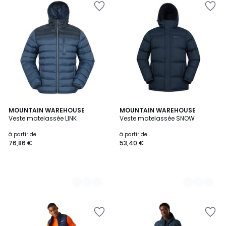
4
MOUNTAIN WAREHOUSE
2
MOUNTAIN WAREHOUSE
Veste matelassée LINK
Veste matelassée SNOW
Couleurs
Couleurs
à partir de
à partir de
76,86 €
53,40 €