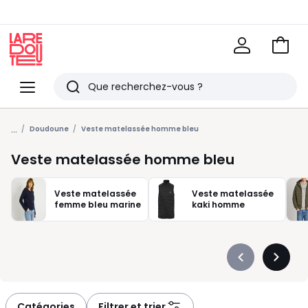
Voir
mon
La
panie
Redoute
Menu
Rechercher
Derniers
...
articles
Doudoune
Veste matelassée homme bleu
vus
Veste matelassée homme bleu
Veste matelassée
Veste matelassée
femme bleu marine
kaki homme
Précédent
Suivan
-
-
défiler
défiler
à
à
Catégories
Filtrer et trier