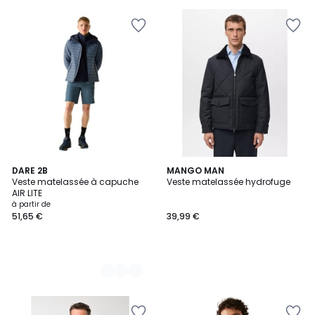
pour
payer
à
la
place
104,95
€.
4
DARE 2B
MANGO MAN
Veste matelassée à capuche
Veste matelassée hydrofuge
Couleurs
AIR LITE
à partir de
51,65 €
39,99 €