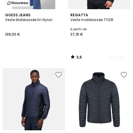
Nouveau
3,5
GUESS JEANS
2
REGATTA
/ 5
Veste Matelassée En Nylon
Veste matelassée TYLER
Couleurs
à partir de
139,00 €
37,15 €
3,5
/
5