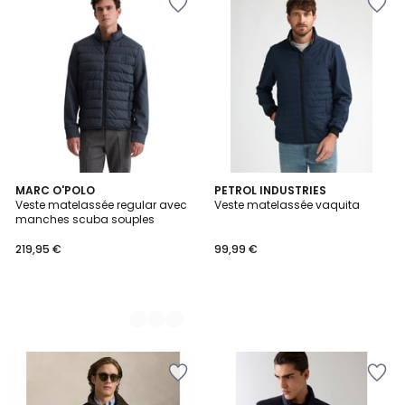
2
MARC O'POLO
PETROL INDUSTRIES
Veste matelassée regular avec
Veste matelassée vaquita
Couleurs
manches scuba souples
219,95 €
99,99 €