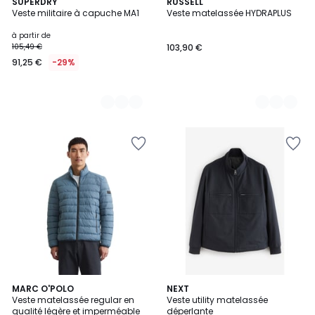
3
SUPERDRY
5
RUSSELL
Veste militaire à capuche MA1
Veste matelassée HYDRAPLUS
Couleurs
Couleurs
à partir de
105,49 €
103,90 €
91,25 €
-29%
2
MARC O'POLO
2
NEXT
Veste matelassée regular en
Veste utility matelassée
Couleurs
Couleurs
qualité légère et imperméable
déperlante