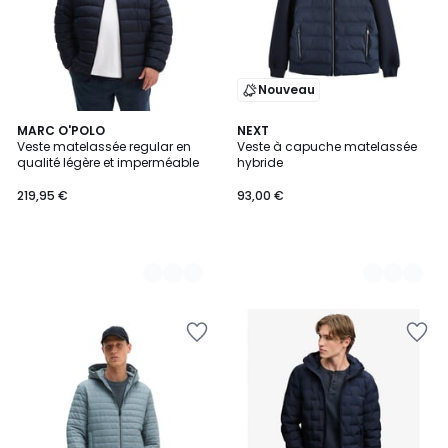
Nouveau
2
MARC O'POLO
3
NEXT
Veste matelassée regular en
Veste à capuche matelassée
Couleurs
Couleurs
qualité légère et imperméable
hybride
219,95 €
93,00 €