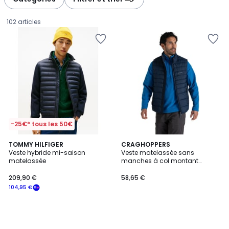
gauche
droite
102 articles
-25€* tous les 50€
TOMMY HILFIGER
CRAGHOPPERS
Veste hybride mi-saison
Veste matelassée sans
matelassée
manches à col montant
209,90
COMPRESSLITE
209,90 €
58,65 €
€
104,95 €
souscrivez
à
notre
programme