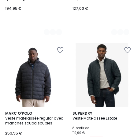
194,95 €
127,00 €
MARC O'POLO
3
SUPERDRY
Veste matelassée regular avec
Veste Matelassée Estate
Couleurs
manches scuba souples
à partir de
259,95 €
119,99 €