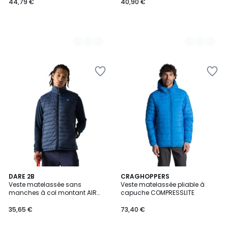
44,79 €
40,90 €
DARE 2B
CRAGHOPPERS
Veste matelassée sans
Veste matelassée pliable à
manches à col montant AIR
capuche COMPRESSLITE
LITE
35,65 €
73,40 €