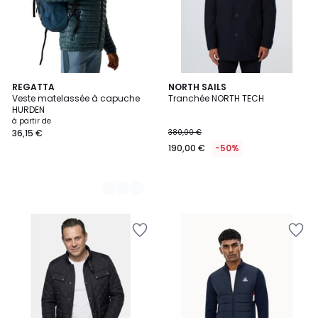
4
REGATTA
NORTH SAILS
Veste matelassée à capuche
Tranchée NORTH TECH
Couleurs
HURDEN
à partir de
36,15 €
380,00 €
190,00 €
-50%