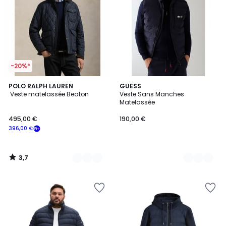
-20%*
3,7
3
POLO RALPH LAUREN
3
GUESS
/ 5
Veste matelassée Beaton
Veste Sans Manches
Couleurs
Couleurs
Matelassée
495,00 €
190,00 €
396,00 €
3,7
/
5