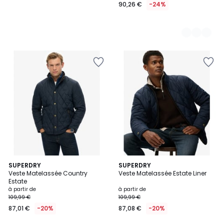
90,26 €
-24%
3
SUPERDRY
3
SUPERDRY
Veste Matelassée Country
Veste Matelassée Estate Liner
Couleurs
Couleurs
Estate
à partir de
à partir de
109,99 €
109,99 €
87,01 €
-20%
87,08 €
-20%