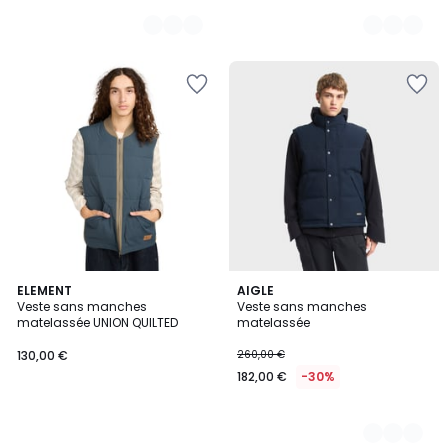
ELEMENT
2
AIGLE
Veste sans manches
Veste sans manches
Couleurs
matelassée UNION QUILTED
matelassée
130,00 €
260,00 €
182,00 €
-30%