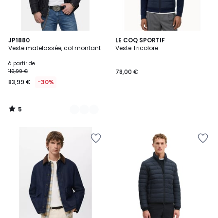
5
3
JP1880
LE COQ SPORTIF
/
Veste matelassée, col montant
Veste Tricolore
Couleurs
5
à partir de
119,99 €
78,00 €
83,99 €
-30%
5
/
5