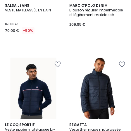
SALSA JEANS
MARC O’POLO DENIM
VESTE MATELASSÉE EN DAIN
Blouson régulier imperméable
et légèrement matelassé
140,00 €
209,95 €
70,00 €
-50%
LE COQ SPORTIF
2
REGATTA
Veste zippée matelassée bi-
Veste thermique matelassée