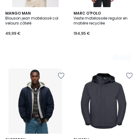
MANGO MAN
2
MARC O'POLO
Blouson jean matelassé col
Veste matelassée regular en
Couleurs
velours côtelé
matière recyclée
49,99 €
194,95 €