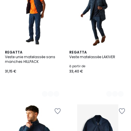
3
REGATTA
4
REGATTA
Veste unie matelassée sans
Veste matelassée LAKIVER
Couleurs
Couleurs
manches HILLPACK
à partir de
31,15 €
33,40 €