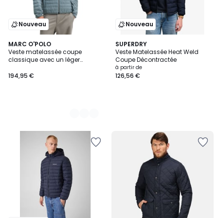
Nouveau
Nouveau
2
MARC O'POLO
SUPERDRY
Veste matelassée coupe
Veste Matelassée Heat Weld
Couleurs
classique avec un léger
Coupe Décontractée
rembourrage en Unifi REPREVE®
à partir de
194,95 €
126,56 €