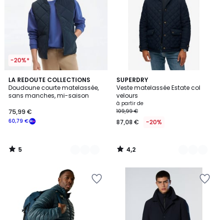
-20%*
5
4,2
2
LA REDOUTE COLLECTIONS
3
SUPERDRY
/
/ 5
Doudoune courte matelassée,
Veste matelassée Estate col
Couleurs
Couleurs
5
sans manches, mi-saison
velours
à partir de
75,99 €
109,99 €
60,79 €
87,08 €
-20%
5
4,2
/
/
5
5