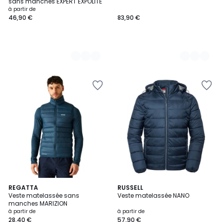
sans manches EXPERT EXPOLITE
à partir de
46,90 €
83,90 €
4
REGATTA
4
RUSSELL
Veste matelassée sans
Veste matelassée NANO
Couleurs
Couleurs
manches MARIZION
à partir de
à partir de
28,40 €
57,90 €