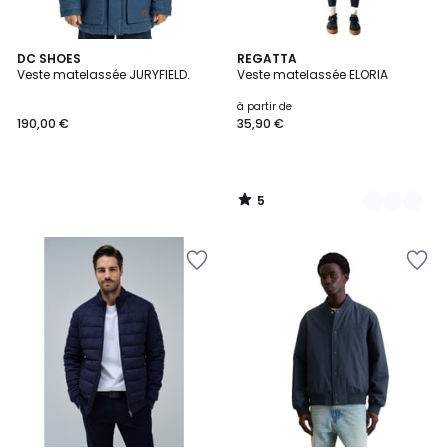
5
DC SHOES
4
REGATTA
/
Veste matelassée JURYFIELD.
Veste matelassée ELORIA
Couleurs
5
à partir de
190,00 €
35,90 €
5
/
5