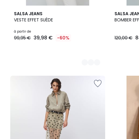
3
SALSA JEANS
SALSA JEA
Couleurs
VESTE EFFET SUÈDE
BOMBER EFF
Prix
à partir de
39,98 €
8
99,95 €
-60%
120,00 €
à
partir
de
39,98
€
au
lieu
de
99,95
€
60%
de
réduction
appliquée.