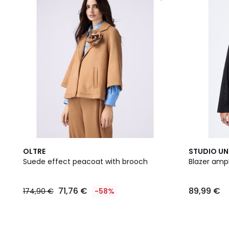
OLTRE
STUDIO U
Suede effect peacoat with brooch
Blazer amp
71,76 €
89,99 €
174,90 €
-58%