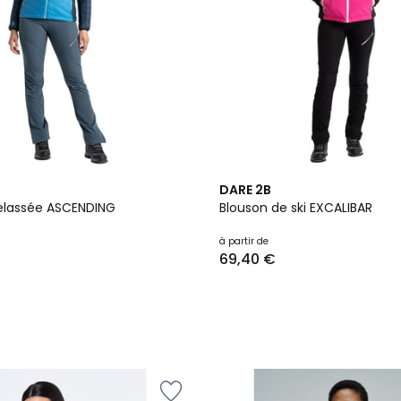
2
DARE 2B
Couleurs
elassée ASCENDING
Blouson de ski EXCALIBAR
à partir de
69,40 €