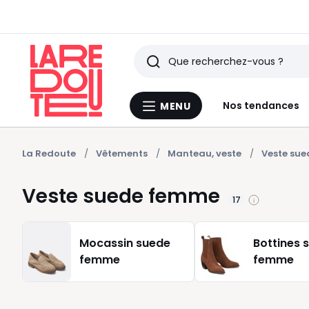
Rechercher
Derniers
Nos tendances
MENU
Menu
articles
La
Redoute
vus
La Redoute
Vêtements
Manteau, veste
Veste su
Veste suede femme
17
Mocassin suede
Bottines 
femme
femme