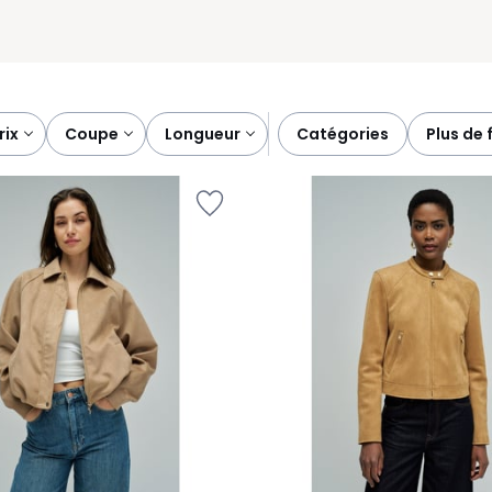
prix
coupe
longueur
catégories
plus de 