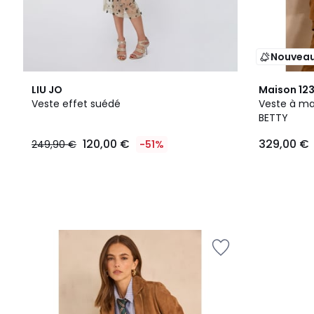
Nouvea
LIU JO
Maison 12
Veste effet suédé
Veste à ma
BETTY
120,00 €
329,00 €
249,90 €
-51%