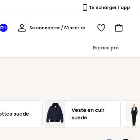
Télécharger l'app
Mon
Se connecter / S'inscrire
Mon
Voir
Voir
compte
espace
mes
mon
La
favoris
panier
Espace pro
Redoute
+
Veste en cuir
ottes suede
suede