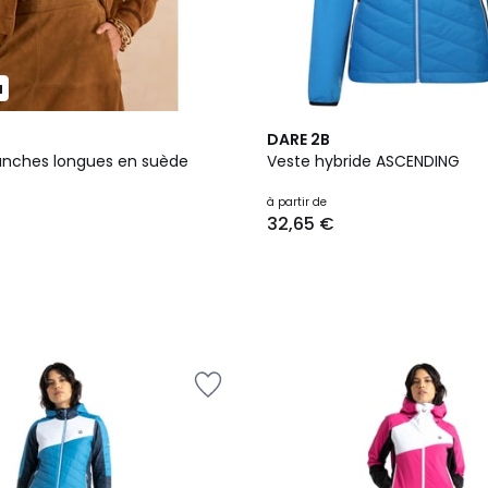
u
2
3
DARE 2B
Couleurs
nches longues en suède
Veste hybride ASCENDING
à partir de
32,65 €