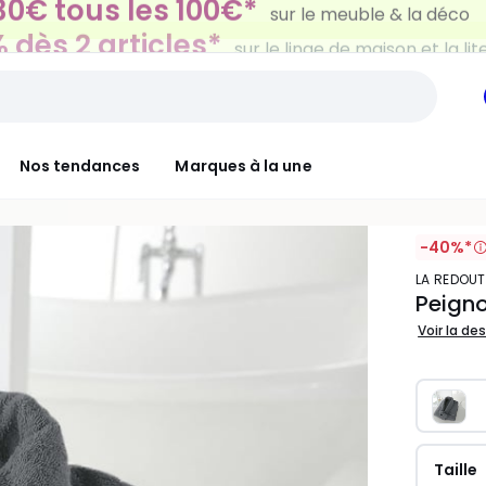
 dès 2 articles*
sur le linge de maison et la lit
Nos tendances
Marques à la une
-40%*
LA REDOUT
Peigno
Voir la de
Taille