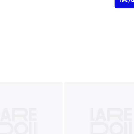
19€/a