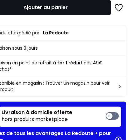
mme
Ajouter au panier
Ajouter
à
une
liste
du et expédié par :
La Redoute
raison sous 8 jours
raison en point de retrait à
tarif réduit
dès 49€
chat*
ponible en magasin : Trouver un magasin pour voir
produit
Livraison à domicile offerte
hors produits marketplace
tez de tous les avantages La Redoute + pour