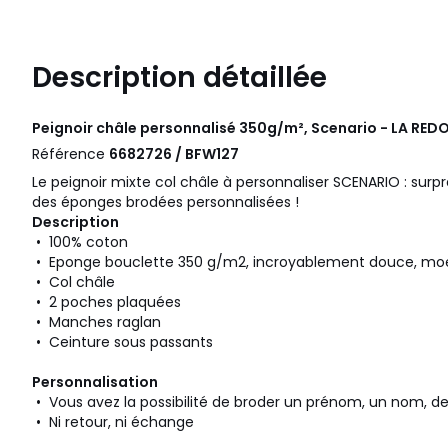
Description détaillée
Peignoir châle personnalisé 350g/m², Scenario - LA RED
Référence
6682726 / BFW127
Le peignoir mixte col châle à personnaliser SCENARIO : sur
des éponges brodées personnalisées !
Description
• 100% coton
• Eponge bouclette 350 g/m2, incroyablement douce, moe
• Col châle
• 2 poches plaquées
• Manches raglan
• Ceinture sous passants
Personnalisation
• Vous avez la possibilité de broder un prénom, un nom, des i
• Ni retour, ni échange