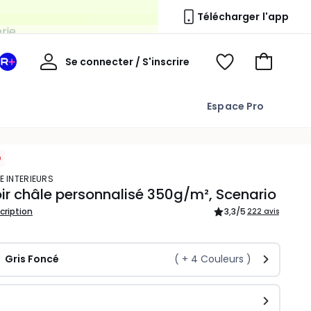
erie
Télécharger l'app
Mon
Se connecter / S'inscrire
Mon
Voir
Voir
compte
espace
mes
mon
La
favoris
panier
Espace Pro
Redoute
+
E INTERIEURS
ir châle personnalisé 350g/m², Scenario
scription
3,3
/5
222 avis
Gris Foncé
( +
4
Couleurs )