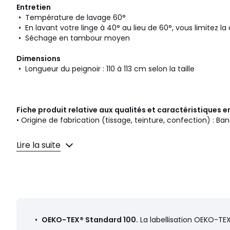
Entretien
• Température de lavage 60°
• En lavant votre linge à 40° au lieu de 60°, vous limitez 
• Séchage en tambour moyen
Dimensions
• Longueur du peignoir : 110 à 113 cm selon la taille
Fiche produit relative aux qualités et caractéristiques
• Origine de fabrication (tissage, teinture, confection) : Ba
Couleurs
Gris Foncé, Beige Ficelle, Céladon, Bleu Grisé, 
Lire la suite
Tailles
34/36, 38/40, 42/44, 46/48, 50/52
Caractéristiques environnementales de l’emballage
En savoir plus sur nos emballages
•
OEKO-TEX® Standard 100.
La labellisation OEKO-TEX