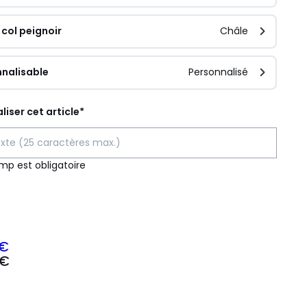
col peignoir
Châle
nalisable
Personnalisé
liser cet article*
mp est obligatoire
ité
 €
 €
z