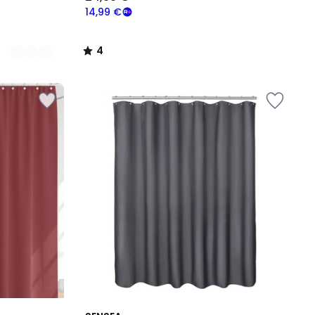
14,99 €
4
/
5