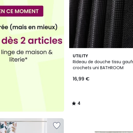
3
4
UTILITY
Couleurs
/
Rideau de douche tissu gauf
5
crochets uni BATHROOM
16,99 €
4
/
5