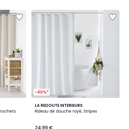
5
-40%*
4
LA REDOUTE INTERIEURS
/
crochets
Rideau de douche rayé, Stripes
5
24,99 €