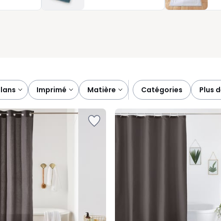
ter votre routine, de nombreux rideaux sont lavables en machine,
lante jour après jour. Grâce à quelques anneaux discrets, vous
fois fonctionnel et décoratif, pensé pour accompagner vos
plans
imprimé
matière
catégories
plus 