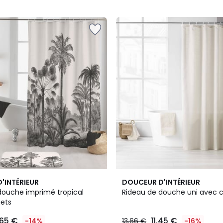
3
1
'INTÉRIEUR
DOUCEUR D'INTÉRIEUR
Couleurs
/
douche imprimé tropical
Rideau de douche uni avec 
5
ets
,65 €
11,45 €
-14%
13,66 €
-16%