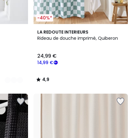
-40%*
4,9
LA REDOUTE INTERIEURS
/ 5
Rideau de douche imprimé, Quiberon
24,99 €
14,99 €
4,9
/
5