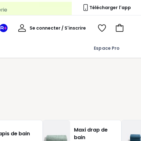
erie
Télécharger l'app
Mon
Se connecter / S'inscrire
Mon
Voir
Voir
compte
espace
mes
mon
La
favoris
panier
Espace Pro
Redoute
+
Maxi drap de
apis de bain
bain