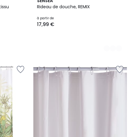
4
SENSEA
Couleurs
issu
Rideau de douche, REMIX
à partir de
17,99 €