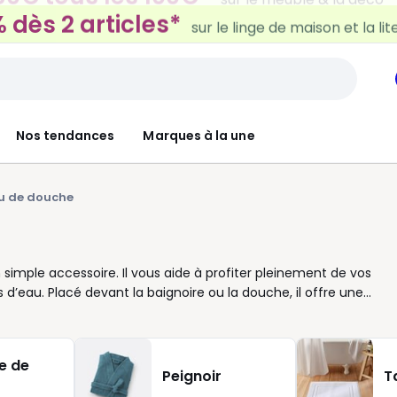
 dès 2 articles*
sur le linge de maison et la lit
Nos tendances
Marques à la une
u de douche
 simple accessoire. Il vous aide à profiter pleinement de vos
d’eau. Placé devant la baignoire ou la douche, il offre une
able et simple au quotidien. Selon vos envies et la
mensions variées, faciles à adapter. Certains modèles
le uni ou transparent pour laisser passer la lumière. Vous
e de
s goûts. Côté praticité, le choix des matériaux a toute son
Peignoir
T
r leur légèreté et leur confort d’utilisation, tandis que d’autres