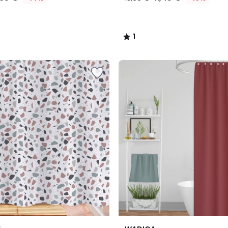
1
/
5