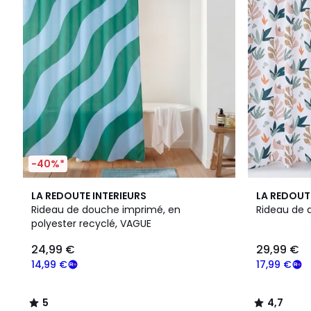
-40%*
5
4,7
LA REDOUTE INTERIEURS
LA REDOUT
/
/ 5
Rideau de douche imprimé, en
Rideau de
5
polyester recyclé, VAGUE
24,99 €
29,99 €
14,99 €
17,99 €
5
4,7
/
/