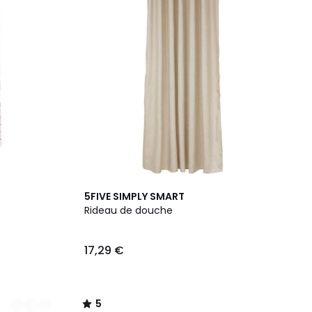
5
5FIVE SIMPLY SMART
/
Rideau de douche
5
17,29 €
5
/