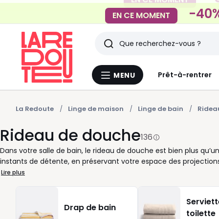
-40%
EN CE MOMENT
Rechercher
Derniers
Prêt-à-rentrer
MENU
Menu
articles
La
Redoute
vus
La Redoute
Linge de maison
Linge de bain
Ridea
Rideau de douche
136
Dans votre salle de bain, le rideau de douche est bien plus qu’un
instants de détente, en préservant votre espace des projections 
solution pratique et esthétique, qui rend chaque usage plus agré
Lire plus
configuration de votre pièce, vous trouverez des rideaux aux di
présentent un tombé fluide façon tissu, d’autres adoptent un sty
Serviett
pouvez ainsi créer une atmosphère qui correspond vraiment à vo
Drap de bain
toilette
importance. Les modèles en polyester sont souvent privilégiés pou