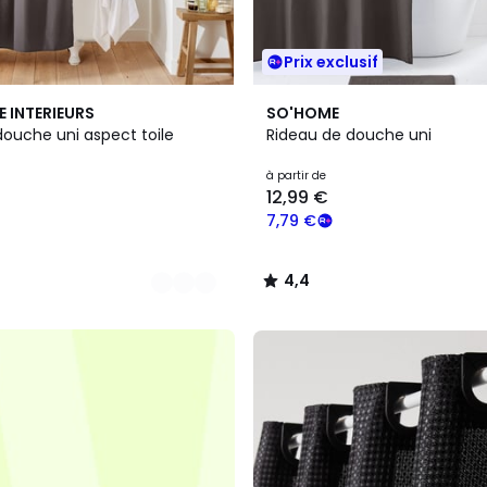
Prix exclusif
2
4,4
E INTERIEURS
SO'HOME
Couleurs
/ 5
douche uni aspect toile
Rideau de douche uni
à partir de
12,99 €
7,79 €
4,4
/
5