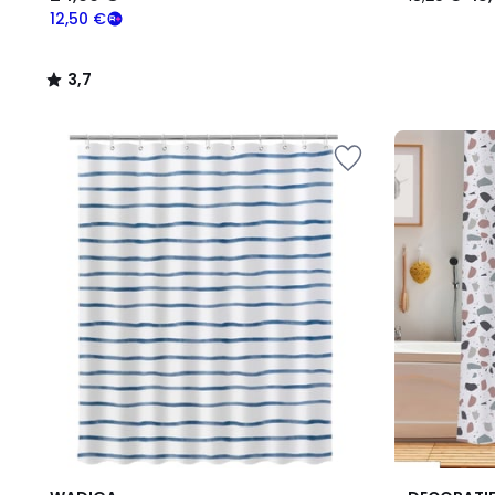
12,50 €
3,7
/
5