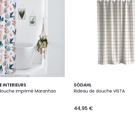
4
E INTERIEURS
SÖDAHL
Couleurs
 douche imprimé Maranhao
Rideau de douche VISTA
44,95 €