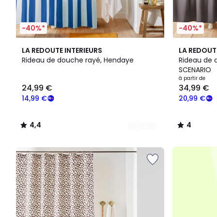
-40%*
-40%*
3
4,4
4
4
LA REDOUTE INTERIEURS
LA REDOUT
Couleurs
/ 5
Couleurs
/
Rideau de douche rayé, Hendaye
Rideau de 
5
SCENARIO
24,99
à partir de
24,99 €
34,99 €
€
souscrivez
14,99 €
20,99 €
à
notre
4,4
4
programme
/
/
pour
5
5
payer
à
la
place
14,99
€.