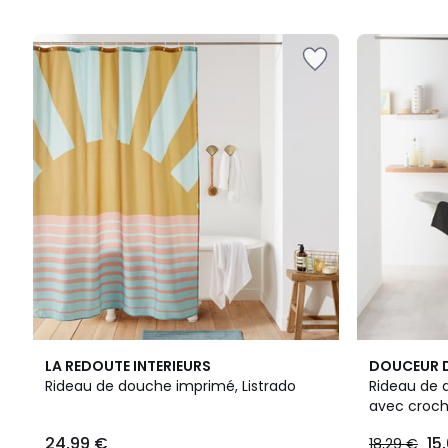
5
5
3,7
LA REDOUTE INTERIEURS
DOUCEUR D
/ 5
Rideau de douche imprimé, Listrado
Rideau de 
avec croch
24,99 €
15
18,29 €