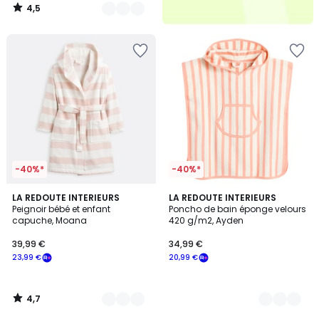
4,5
/
5
-40%*
-40%*
4,7
3
LA REDOUTE INTERIEURS
2
LA REDOUTE INTERIEURS
/ 5
Peignoir bébé et enfant
Poncho de bain éponge velours
Couleurs
Couleurs
capuche, Moana
420 g/m2, Ayden
39,99 €
34,99 €
23,99 €
20,99 €
4,7
/
5