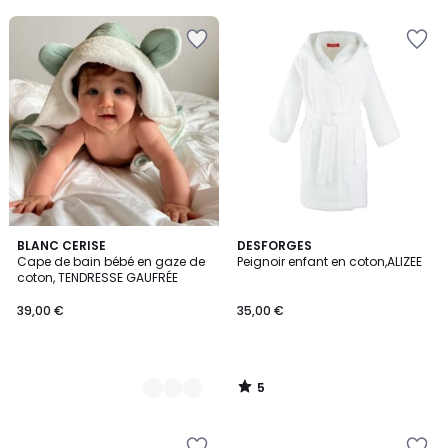
5
3
BLANC CERISE
DESFORGES
/
Cape de bain bébé en gaze de
Peignoir enfant en coton,ALIZEE
Couleurs
5
coton, TENDRESSE GAUFRÉE
39,00 €
35,00 €
5
/
5