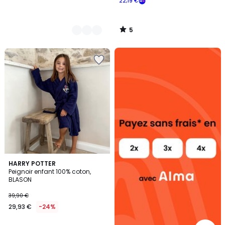
22,19 €
5
/
5
Alma
payez
sans
frais
HARRY POTTER
Peignoir enfant 100% coton,
BLASON
39,90 €
29,93 €
-24%