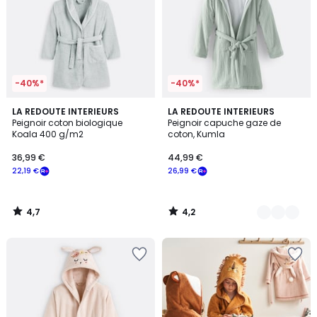
-40%*
-40%*
4,7
4,2
LA REDOUTE INTERIEURS
3
LA REDOUTE INTERIEURS
/ 5
/ 5
Peignoir coton biologique
Peignoir capuche gaze de
Couleurs
Koala 400 g/m2
coton, Kumla
36,99 €
44,99 €
22,19 €
26,99 €
4,7
4,2
/
/
5
5