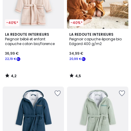
-40%*
-40%*
4,2
4,5
LA REDOUTE INTERIEURS
LA REDOUTE INTERIEURS
/ 5
/ 5
Peignoir bébé et enfant
Peignoir capuche éponge bio
capuche coton bio,Florence
Edgard 400 g/m2
36,99 €
34,99 €
22,19 €
20,99 €
4,2
4,5
/
/
5
5