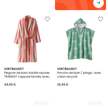
3
VERTBAUDET
2
VERTBAUDET
Peignoir de bain Adulte rayures
Poncho de bain / plage , avec
Couleurs
Couleurs
TRANSAT capsule famille, avec
coton recyclé
coton recyclé
49,99 €
25,99 €