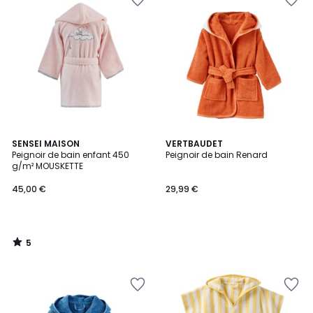
5
SENSEI MAISON
VERTBAUDET
/
Peignoir de bain enfant 450
Peignoir de bain Renard
5
g/m² MOUSKETTE
45,00 €
29,99 €
5
/
5