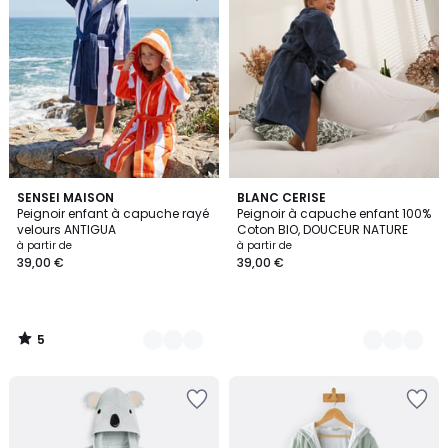
5
3
SENSEI MAISON
8
BLANC CERISE
/
Peignoir enfant à capuche rayé
Peignoir à capuche enfant 100%
Couleurs
Couleurs
5
velours ANTIGUA
Coton BIO, DOUCEUR NATURE
à partir de
à partir de
39,00 €
39,00 €
5
/
5