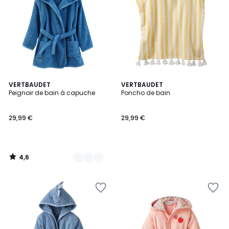
4,6
2
VERTBAUDET
VERTBAUDET
/ 5
Peignoir de bain à capuche
Poncho de bain
Couleurs
29,99 €
29,99 €
4,6
/
5