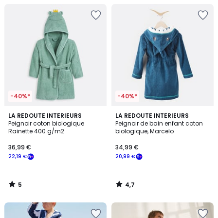
-40%*
-40%*
5
4,7
LA REDOUTE INTERIEURS
LA REDOUTE INTERIEURS
/
/ 5
Peignoir coton biologique
Peignoir de bain enfant coton
5
Rainette 400 g/m2
biologique, Marcelo
36,99 €
34,99 €
22,19 €
20,99 €
5
4,7
/
/
5
5