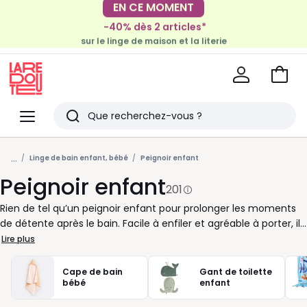
-40% dès 2 articles*
EN CE MOMENT
sur le linge de maison et la literie
-30€ tous les 100€*
sur le meuble & la déco
Voir
mon
La
panie
Redoute
Menu
Rechercher
Derniers
...
articles
Linge de bain enfant, bébé
Peignoir enfant
Peignoir enfant
vus
201
Rien de tel qu’un peignoir enfant pour prolonger les moments
de détente après le bain. Facile à enfiler et agréable à porter, il
devient vite un indispensable du quotidien. Avec sa texture
Lire plus
moelleuse et son enveloppe légère, il garde votre enfant bien
au chaud tout en lui assurant une liberté de mouvement idéale
Cape de bain
Gant de toilette
pour jouer, lire ou simplement se reposer. Selon vos envies, vous
bébé
enfant
trouverez des modèles unis ou aux motifs subtils, déclinés dans