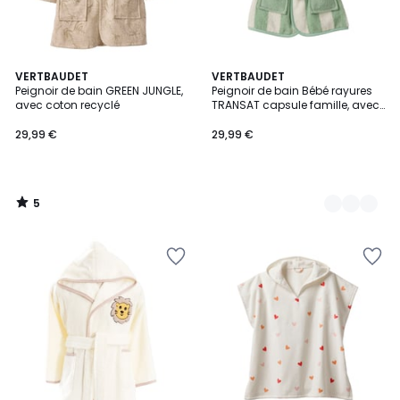
5
VERTBAUDET
2
VERTBAUDET
/
Peignoir de bain GREEN JUNGLE,
Peignoir de bain Bébé rayures
Couleurs
5
avec coton recyclé
TRANSAT capsule famille, avec
coton recyclé
29,99 €
29,99 €
5
/
5