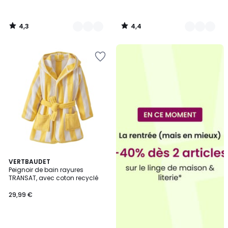
4,3
4,4
/
/
5
5
4,5
5
VERTBAUDET
/ 5
Peignoir de bain rayures
Couleurs
TRANSAT, avec coton recyclé
29,99 €