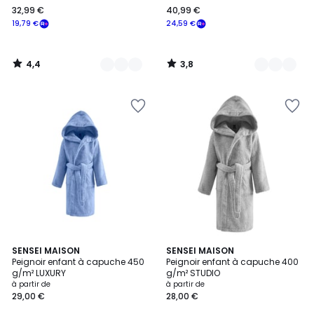
32,99 €
40,99 €
€
19,79 €
24,59 €
souscrivez
à
notre
4,4
3,8
programme
/
/
5
5
pour
payer
à
la
place
19,79
€.
4,3
4,4
11
SENSEI MAISON
10
SENSEI MAISON
/ 5
/ 5
Peignoir enfant à capuche 450
Peignoir enfant à capuche 400
Couleurs
Couleurs
g/m² LUXURY
g/m² STUDIO
à partir de
à partir de
29,00 €
28,00 €