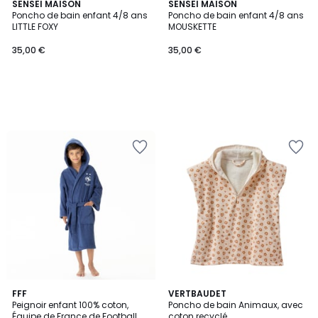
SENSEI MAISON
SENSEI MAISON
Poncho de bain enfant 4/8 ans
Poncho de bain enfant 4/8 ans
LITTLE FOXY
MOUSKETTE
35,00 €
35,00 €
5
FFF
2
VERTBAUDET
/
Peignoir enfant 100% coton,
Poncho de bain Animaux, avec
Couleurs
5
Équipe de France de Football
coton recyclé