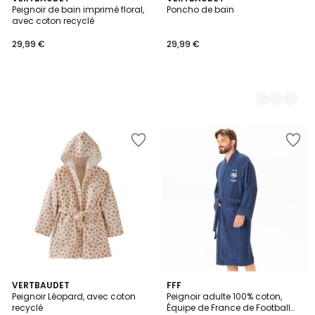
Peignoir de bain imprimé floral,
Poncho de bain
Couleurs
avec coton recyclé
29,99 €
29,99 €
5
VERTBAUDET
FFF
/
Peignoir Léopard, avec coton
Peignoir adulte 100% coton,
5
recyclé
Équipe de France de Football