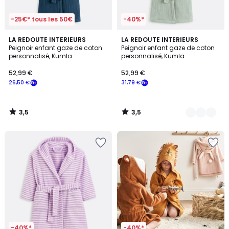
-25€* tous les 50€
-40%*
3,5
3,5
LA REDOUTE INTERIEURS
2
LA REDOUTE INTERIEURS
/ 5
/ 5
Peignoir enfant gaze de coton
Peignoir enfant gaze de coton
Couleurs
personnalisé, Kumla
personnalisé, Kumla
52,99 €
52,99 €
26,50 €
31,79 €
3,5
3,5
/
/
5
5
-40%*
-40%*