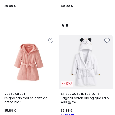
CHAMPIONS
29,99 €
59,90 €
5
/
5
-40%*
5
3
VERTBAUDET
LA REDOUTE INTERIEURS
/
Peignoir animal en gaze de
Peignoir coton biologique Kalou
Couleurs
5
coton bio*
400 g/m2
35,99 €
36,99 €