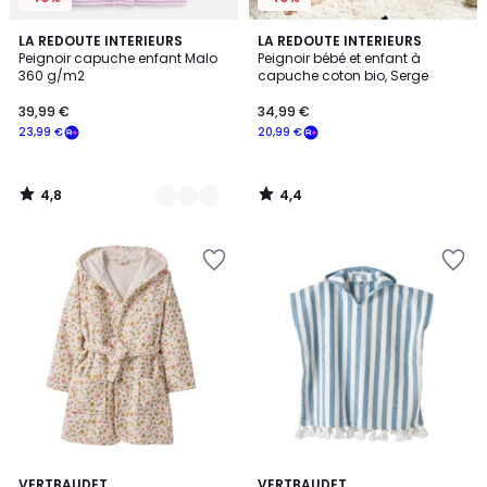
4,8
4,4
4
LA REDOUTE INTERIEURS
LA REDOUTE INTERIEURS
/ 5
/ 5
Peignoir capuche enfant Malo
Peignoir bébé et enfant à
Couleurs
360 g/m2
capuche coton bio, Serge
39,99 €
34,99 €
23,99 €
20,99 €
4,8
4,4
/
/
5
5
VERTBAUDET
3
VERTBAUDET