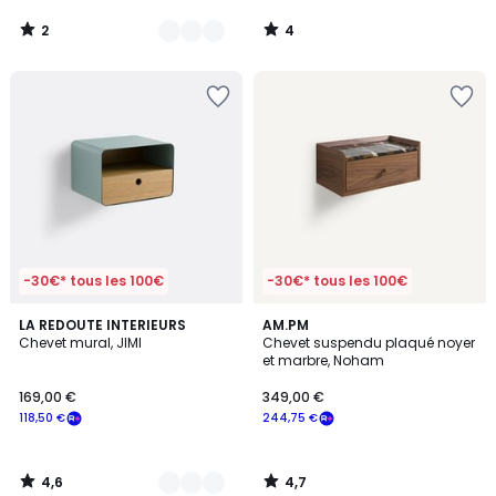
2
4
/
/
5
5
-30€* tous les 100€
-30€* tous les 100€
4,6
4,7
3
LA REDOUTE INTERIEURS
AM.PM
/ 5
/ 5
Chevet mural, JIMI
Chevet suspendu plaqué noyer
Couleurs
et marbre, Noham
169,00 €
349,00 €
118,50 €
244,75 €
4,6
4,7
/
/