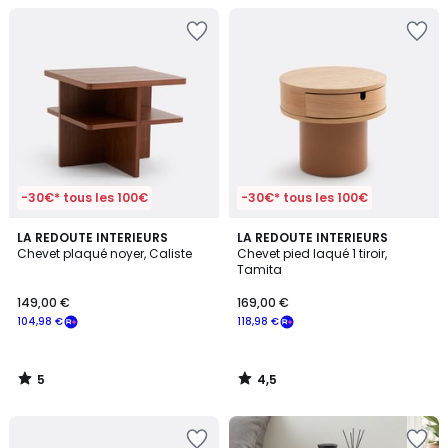
-30€* tous les 100€
-30€* tous les 100€
5
4,5
LA REDOUTE INTERIEURS
LA REDOUTE INTERIEURS
/
/ 5
Chevet plaqué noyer, Caliste
Chevet pied laqué 1 tiroir,
5
Tamita
149,00 €
169,00 €
104,98 €
118,98 €
5
4,5
/
/
5
5