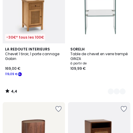
-30€* tous les 100€
4,4
LA REDOUTE INTERIEURS
3
SORELH
/ 5
Chevet 1 tiroir, 1 porte cannage
Table de chevet en verre trempé
Couleurs
Gabin
GINZA
à partir de
169,00 €
109,99 €
119,09 €
4,4
/
5