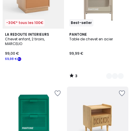
-30€* tous les 100€
Best-seller
3
LA REDOUTE INTERIEURS
12
PANTONE
/
Chevet enfant, 2 tiroirs,
Table de chevet en acier
Couleurs
5
MARCELIO
99,00 €
99,99 €
69,98 €
3
/
5