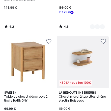
149,99 €
199,00 €
139,75 €
4,2
4,8
/
/
5
5
-30€* tous les 100€
4,5
2
SWEEEK
LA REDOUTE INTERIEURS
/ 5
Table de chevet décor bois 2
Chevet mural 2 tablettes chêne
Couleurs
tiroirs HARMONY
et rotin, Buisseau
69,99 €
119,00 €