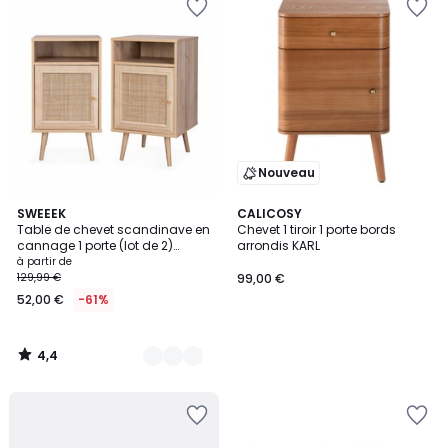
Nouveau
4,4
4
SWEEEK
CALICOSY
/ 5
Table de chevet scandinave en
Chevet 1 tiroir 1 porte bords
Couleurs
cannage 1 porte (lot de 2)
arrondis KARL
BOHÈME
à partir de
129,99 €
99,00 €
52,00 €
-61%
4,4
/
5