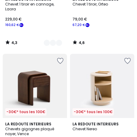
/ 5
/ 5
Chevet 1 tiroir en cannage,
Chevet 1 tiroir, Orteo
Couleurs
Laora
229,00 €
79,00 €
160,62 €
67,20 €
4,3
4,6
/
/
5
5
-30€* tous les 100€
-30€* tous les 100€
4,6
4,2
LA REDOUTE INTERIEURS
LA REDOUTE INTERIEURS
/ 5
/ 5
Chevets gigognes plaqué
Chevet Nereo
noyer, Vence