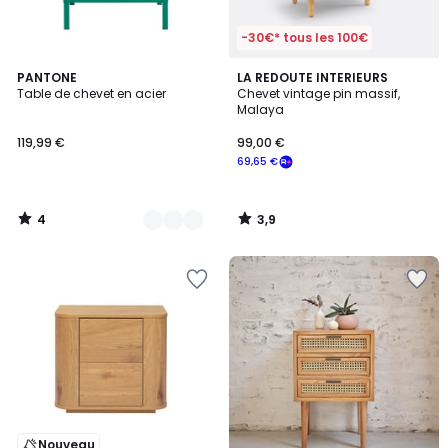
-30€* tous les 100€
4
3,9
2
PANTONE
LA REDOUTE INTERIEURS
/
/ 5
Table de chevet en acier
Chevet vintage pin massif,
Couleurs
5
Malaya
119,99 €
99,00 €
69,65 €
4
3,9
/
/
5
5
Nouveau