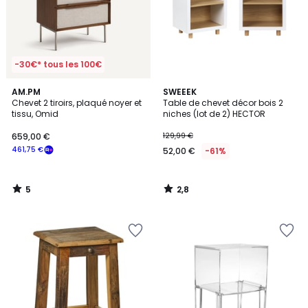
-30€* tous les 100€
5
2,8
AM.PM
SWEEEK
/
/ 5
Chevet 2 tiroirs, plaqué noyer et
Table de chevet décor bois 2
5
tissu, Omid
niches (lot de 2) HECTOR
659,00 €
129,99 €
461,75 €
52,00 €
-61%
5
2,8
/
/
5
5