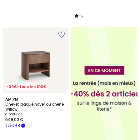
5
/
5
-30€* tous les 100€
4,4
2
AM.PM
/ 5
Chevet plaqué noyer ou chêne,
Couleurs
Willow
à partir de
549,00 €
385,24 €