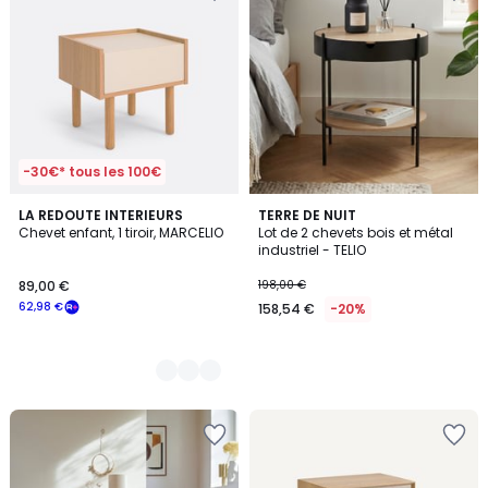
-30€* tous les 100€
2
LA REDOUTE INTERIEURS
TERRE DE NUIT
Chevet enfant, 1 tiroir, MARCELIO
Lot de 2 chevets bois et métal
Couleurs
industriel - TELIO
89,00 €
198,00 €
62,98 €
158,54 €
-20%