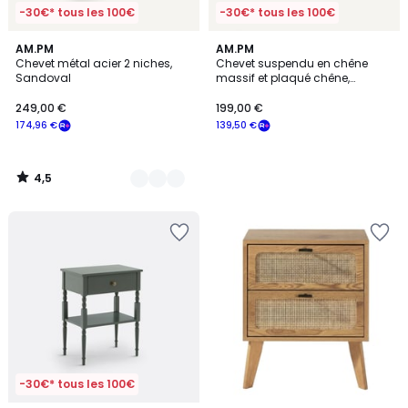
-30€* tous les 100€
-30€* tous les 100€
4,5
2
AM.PM
AM.PM
/ 5
Chevet métal acier 2 niches,
Chevet suspendu en chêne
Couleurs
Sandoval
massif et plaqué chêne,
HIBASHI
249,00 €
199,00 €
174,96 €
139,50 €
4,5
/
5
-30€* tous les 100€