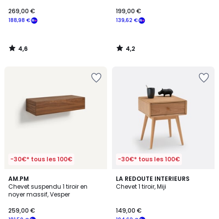
269,00 €
199,00 €
188,98 €
139,62 €
4,6
4,2
/
/
5
5
-30€* tous les 100€
-30€* tous les 100€
4,4
4,7
AM.PM
LA REDOUTE INTERIEURS
/ 5
/ 5
Chevet suspendu 1 tiroir en
Chevet 1 tiroir, Miji
noyer massif, Vesper
259,00 €
149,00 €