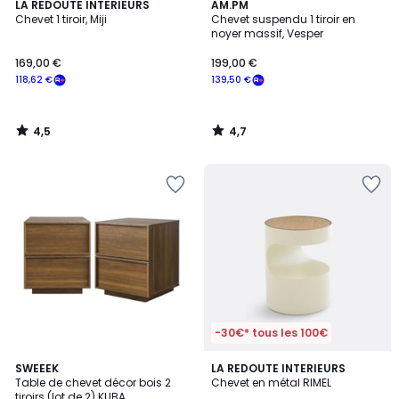
4,5
4,7
LA REDOUTE INTERIEURS
AM.PM
/ 5
/ 5
Chevet 1 tiroir, Miji
Chevet suspendu 1 tiroir en
noyer massif, Vesper
169,00 €
199,00 €
118,62 €
139,50 €
4,5
4,7
/
/
5
5
-30€* tous les 100€
4,2
4,8
SWEEEK
3
LA REDOUTE INTERIEURS
/ 5
/ 5
Table de chevet décor bois 2
Chevet en métal RIMEL
Couleurs
tiroirs (lot de 2) KUBA