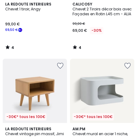
4
4
LA REDOUTE INTERIEURS
CALICOSY
/
/
Chevet 1 tiroir, Angy
Chevet 2 Tiroirs décor bois avec
5
5
Façades en Rotin L45 cm - ALIA
99,00 €
99,00 €
69,50 €
69,00 €
-30%
4
4
/
/
5
5
-30€* tous les 100€
-30€* tous les 100€
4,2
5
LA REDOUTE INTERIEURS
3
AM.PM
/ 5
/
Chevet vintage pin massif, Jimi
Chevet mural en acier 1 niche,
Couleurs