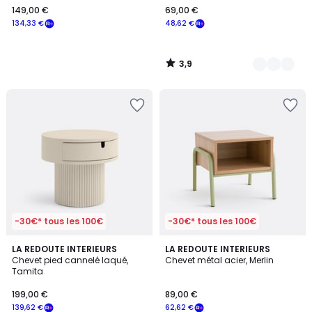
149,00 €
69,00 €
€
134,33 €
48,62 €
souscrivez
à
notre
3,9
programme
/
5
pour
payer
à
la
place
134,33
€.
-30€* tous les 100€
-30€* tous les 100€
5
LA REDOUTE INTERIEURS
LA REDOUTE INTERIEURS
/
Chevet pied cannelé laqué,
Chevet métal acier, Merlin
5
Tamita
199,00 €
89,00 €
139,62 €
62,62 €