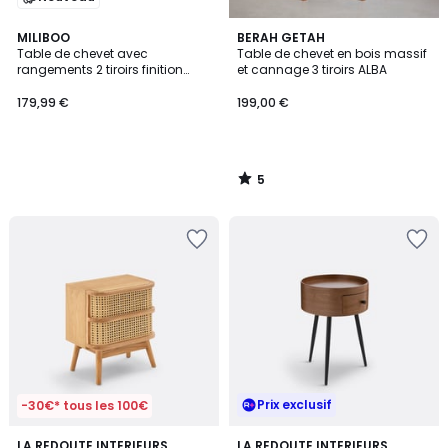
5
MILIBOO
BERAH GETAH
/
Table de chevet avec
Table de chevet en bois massif
5
rangements 2 tiroirs finition
et cannage 3 tiroirs ALBA
bois clair chêne NEGAN
179,99 €
199,00 €
5
/
5
Prix exclusif
-30€* tous les 100€
4,3
4,6
2
LA REDOUTE INTERIEURS
LA REDOUTE INTERIEURS