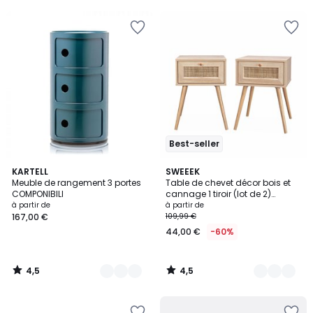
5
Best-seller
4,5
4,5
13
KARTELL
4
SWEEEK
/ 5
/ 5
Meuble de rangement 3 portes
Table de chevet décor bois et
Couleurs
Couleurs
COMPONIBILI
cannage 1 tiroir (lot de 2)
BOHÈME
à partir de
à partir de
167,00 €
109,99 €
44,00 €
-60%
4,5
4,5
/
/
5
5