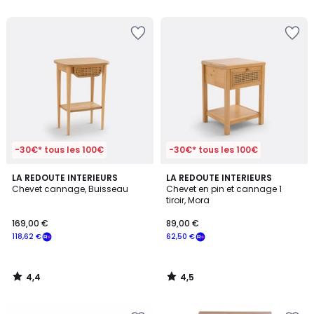
5
5
-30€* tous les 100€
-30€* tous les 100€
4,4
4,5
LA REDOUTE INTERIEURS
LA REDOUTE INTERIEURS
/ 5
/ 5
Chevet cannage, Buisseau
Chevet en pin et cannage 1
tiroir, Mora
169,00 €
89,00 €
118,62 €
62,50 €
4,4
4,5
/
/
5
5