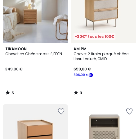
-30€* tous les 100€
5
3
TIKAMOON
AM.PM
/
/
Chevet en Chêne massif, EDEN
Chevet 2 tiroirs plaqué chêne
5
5
tissu texturé, OMID
349,00 €
659,00 €
396,00 €
5
3
/
/
5
5