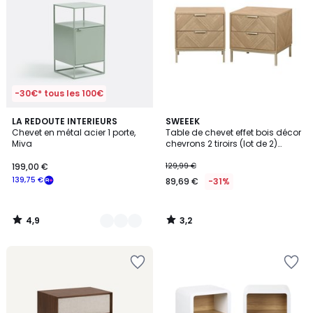
-30€* tous les 100€
4,9
3,2
2
LA REDOUTE INTERIEURS
SWEEEK
/ 5
/ 5
Chevet en métal acier 1 porte,
Table de chevet effet bois décor
Couleurs
Miva
chevrons 2 tiroirs (lot de 2)
BUDAPEST
199,00 €
129,99 €
139,75 €
89,69 €
-31%
4,9
3,2
/
/
5
5