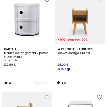
-30€* tous les 100€
4
4,6
11
KARTELL
LA REDOUTE INTERIEURS
/
/ 5
Meuble de rangement 2 portes
Chevet vintage, Quilda
Couleurs
5
COMPONIBILI
à partir de
122,00 €
129,00 €
90,65 €
4
4,6
/
/
5
5