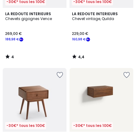
-30€* tous les 100€
-30€* tous les 100€
4
4,4
LA REDOUTE INTERIEURS
LA REDOUTE INTERIEURS
/
/ 5
Chevets gigognes Vence
Chevet vintage, Quilda
5
269,00 €
229,00 €
188,98 €
160,98 €
4
4,4
/
/
5
5
-30€* tous les 100€
-30€* tous les 100€