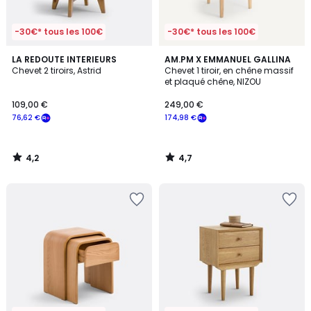
-30€* tous les 100€
-30€* tous les 100€
4,2
4,7
LA REDOUTE INTERIEURS
AM.PM X EMMANUEL GALLINA
/ 5
/ 5
Chevet 2 tiroirs, Astrid
Chevet 1 tiroir, en chêne massif
et plaqué chêne, NIZOU
109,00 €
249,00 €
76,62 €
174,98 €
4,2
4,7
/
/
5
5