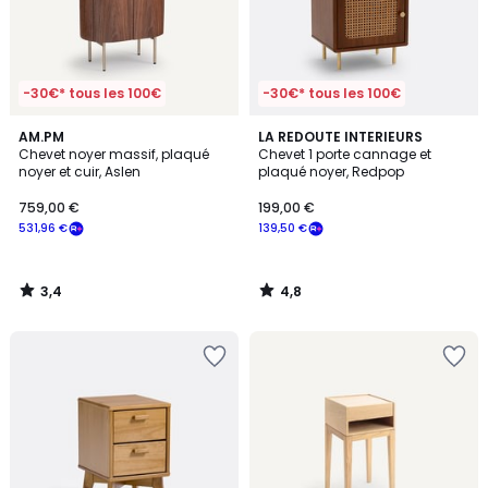
-30€* tous les 100€
-30€* tous les 100€
3,4
4,8
AM.PM
LA REDOUTE INTERIEURS
/ 5
/ 5
Chevet noyer massif, plaqué
Chevet 1 porte cannage et
noyer et cuir, Aslen
plaqué noyer, Redpop
759,00 €
199,00 €
531,96 €
139,50 €
3,4
4,8
/
/
5
5