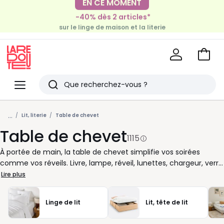
-40% dès 2 articles*
EN CE MOMENT
sur le linge de maison et la literie
-30€ tous les 100€*
sur le meuble & la déco
Voir
mon
La
panie
Redoute
Menu
Rechercher
Derniers
...
articles
Lit, literie
Table de chevet
Table de chevet
vus
1115
À portée de main, la table de chevet simplifie vos soirées
comme vos réveils. Livre, lampe, réveil, lunettes, chargeur, verre
d’eau : tout reste près du lit, bien rangé et facile à attraper.
Lire plus
Avec un tiroir ou une niche, elle aide aussi à garder une
chambre plus ordonnée, sans encombrer l’espace. Chez La
Linge de lit
Lit, tête de lit
Redoute, nous vous proposons des tables de chevet adaptées
à votre quotidien et à votre style. Bois clair pour une ambiance