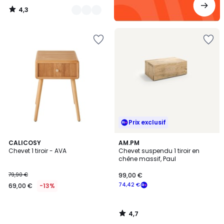
4,3
/
5
Prix exclusif
4,7
CALICOSY
AM.PM
/ 5
Chevet 1 tiroir - AVA
Chevet suspendu 1 tiroir en
chêne massif, Paul
79,90 €
99,00 €
74,42 €
69,00 €
-13%
4,7
/