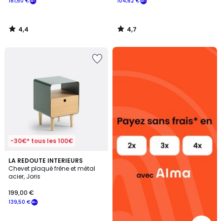
181,50 €
104,62 €
4,4
4,7
/
/
5
5
Alma
payez
sans
frais
-30€* tous les 100€
4,3
4
LA REDOUTE INTERIEURS
/ 5
Chevet plaqué frêne et métal
Couleurs
acier, Joris
199,00 €
139,50 €