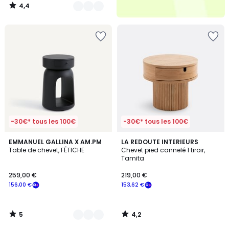
4,4
/
5
-30€* tous les 100€
-30€* tous les 100€
5
4,2
4
EMMANUEL GALLINA X AM.PM
LA REDOUTE INTERIEURS
/
/ 5
Table de chevet, FÉTICHE
Chevet pied cannelé 1 tiroir,
Couleurs
5
Tamita
259,00 €
219,00 €
156,00 €
153,62 €
5
4,2
/
/
5
5