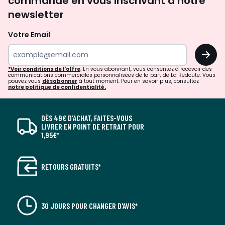
commande en vous inscrivant à notre
newsletter
Votre Email
OK
*Voir conditions de l'offre
. En vous abonnant, vous consentez à recevoir des
communications commerciales personnalisées de la part de La Redoute. Vous
pouvez vous
désabonner
à tout moment. Pour en savoir plus, consultez
notre politique de confidentialité.
DÈS 49€ D’ACHAT, FAITES-VOUS
LIVRER EN POINT DE RETRAIT POUR
1,95€*
RETOURS GRATUITS*
30 JOURS POUR CHANGER D'AVIS*