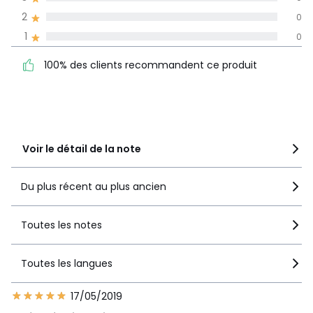
Informations,
2
0
La Redoute s'engage
1
0
100% des clients
5
10
recommandent ce produit
4
0
100% des clients recommandent ce produit
3
0
2
0
1
0
Voir le détail de la note
Du plus récent au plus ancien
Toutes les notes
Toutes les langues
17/05/2019