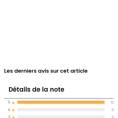
Les derniers avis sur cet article
5
Détails de la note
(10)
moyenne des avis
5
10
dans toutes les
4
0
langues
3
0