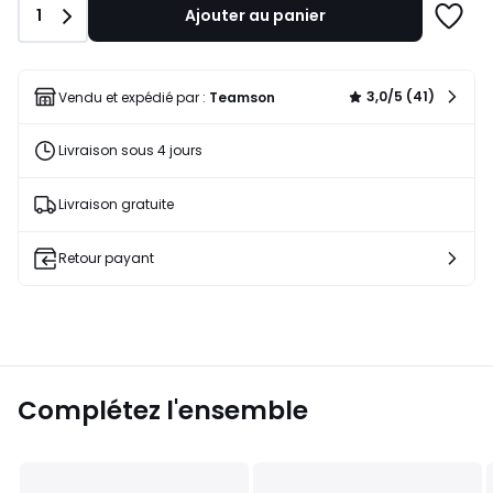
Quantité
1
Ajouter au panier
164,99
Ajoute
€
à
60%
une
de
liste
3,0/5 (41)
Vendu et expédié par :
Teamson
réduction
appliquée.
Livraison sous 4 jours
Livraison gratuite
Retour payant
Complétez l'ensemble