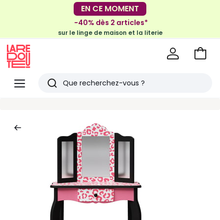
-30€ tous les 100€*
EN CE MOMENT
sur le meuble & la déco
-40% dès 2 articles*
sur le linge de maison et la literie
Voir
mon
La
panie
Redoute
Menu
Rechercher
Derniers
articles
vus