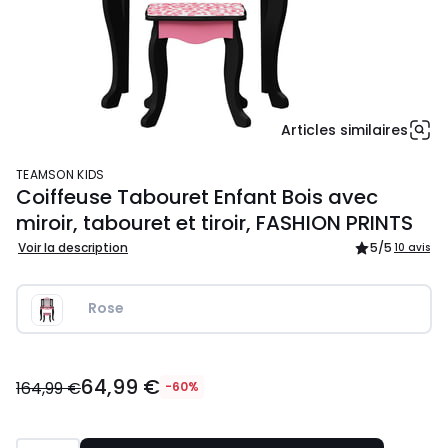
Articles similaires
TEAMSON KIDS
Coiffeuse Tabouret Enfant Bois avec
miroir, tabouret et tiroir, FASHION PRINTS
Voir la description
5
/5
10 avis
Rose
64,99
64,99 €
€
164,99 €
-60%
au
lieu
de