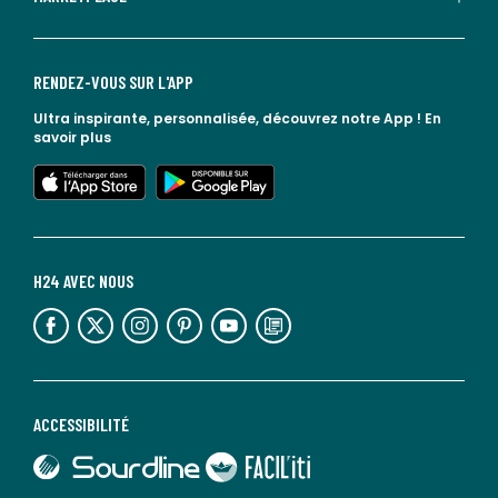
RENDEZ-VOUS SUR L'APP
Ultra inspirante, personnalisée, découvrez notre App !
En
savoir plus
lien vers l'app store
lien vers google play
H24 AVEC NOUS
lien vers l'espace réseaux sociaux
lien vers l'espace réseaux sociaux
lien vers l'espace réseaux sociaux
lien vers l'espace réseaux sociaux
lien vers l'espace réseaux sociaux
lien vers le blog la redoute
ACCESSIBILITÉ
lien vers Sourdline
lien vers Faciliti