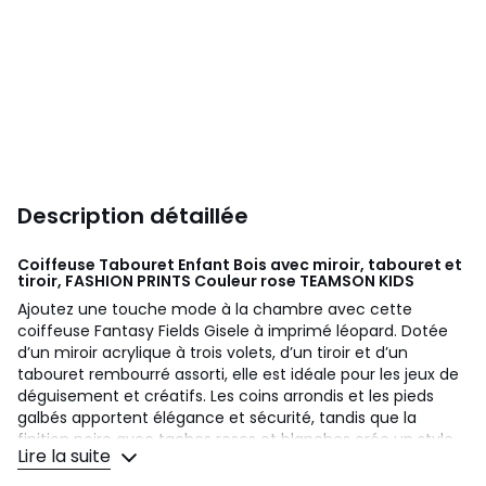
Description détaillée
Coiffeuse Tabouret Enfant Bois avec miroir, tabouret et
tiroir, FASHION PRINTS Couleur rose
TEAMSON KIDS
Ajoutez une touche mode à la chambre avec cette
coiffeuse Fantasy Fields Gisele à imprimé léopard. Dotée
d’un miroir acrylique à trois volets, d’un tiroir et d’un
tabouret rembourré assorti, elle est idéale pour les jeux de
déguisement et créatifs. Les coins arrondis et les pieds
galbés apportent élégance et sécurité, tandis que la
finition noire avec taches roses et blanches crée un style
Lire la suite
audacieux. Dimensions : 59,7 x 29,8 x 99,7 cm. Pour enfants
de 3 ans et plus.