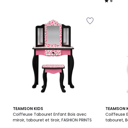
5
/
5
5
TEAMSON KIDS
TEAMSON 
/
Coiffeuse Tabouret Enfant Bois avec
Coiffeuse E
5
miroir, tabouret et tiroir, FASHION PRINTS
tabouret, B