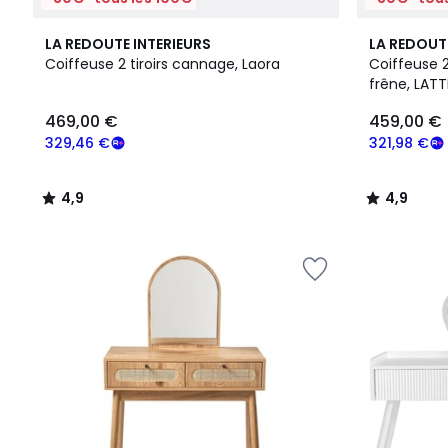
4,9
4,9
LA REDOUTE INTERIEURS
LA REDOUT
/ 5
/ 5
Coiffeuse 2 tiroirs cannage, Laora
Coiffeuse 2
frêne, LATT
469,00
469,00 €
459,00 €
€
souscrivez
329,46 €
321,98 €
à
notre
4,9
4,9
programme
/
/
pour
5
5
payer
à
la
place
329,46
€.