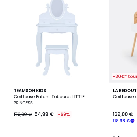
-30€* tous
5
TEAMSON KIDS
LA REDOUT
/
Coiffeuse Enfant Tabouret LITTLE
Coiffeuse 
5
PRINCESS
54,99 €
169,00 €
179,99 €
-69%
118,98 €