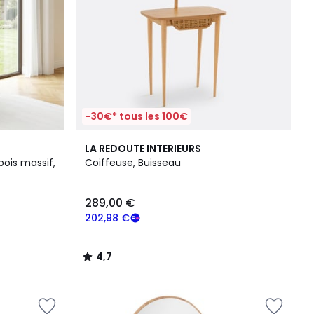
-30€* tous les 100€
4,7
LA REDOUTE INTERIEURS
/ 5
ois massif,
Coiffeuse, Buisseau
289,00 €
202,98 €
4,7
/
5