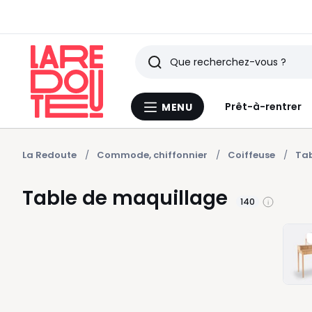
Rechercher
Derniers
Prêt-à-rentrer
MENU
Menu
articles
La
Redoute
vus
La Redoute
Commode, chiffonnier
Coiffeuse
Tab
Table de maquillage
140