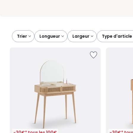
Trier
longueur
largeur
type d'article
-30€* tous les 100€
-30€* tous