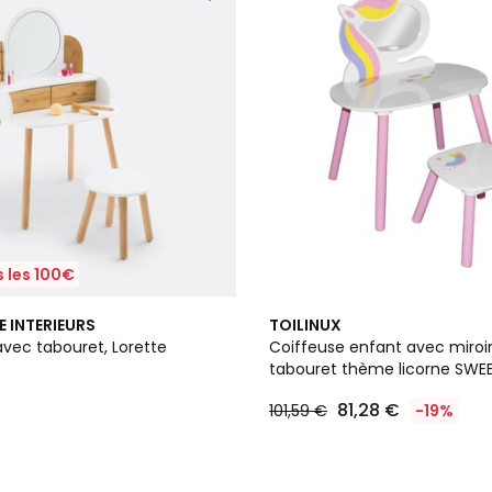
 les 100€
E INTERIEURS
TOILINUX
avec tabouret, Lorette
Coiffeuse enfant avec miroir
tabouret thème licorne SWE
81,28 €
101,59 €
-19%