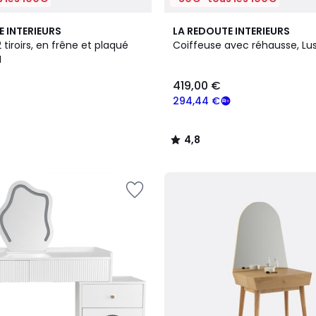
4,8
E INTERIEURS
LA REDOUTE INTERIEURS
/ 5
 tiroirs, en frêne et plaqué
Coiffeuse avec réhausse, Lu
I
419,00 €
294,44 €
4,8
/
5