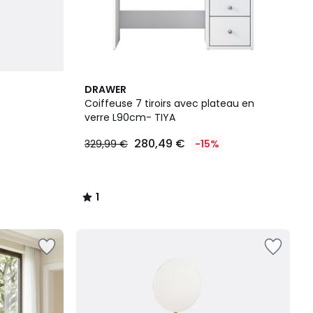
1
DRAWER
/
Coiffeuse 7 tiroirs avec plateau en
5
verre L90cm- TIYA
280,49 €
329,99 €
-15%
1
/
5