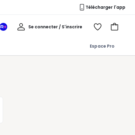
Télécharger l'app
Mon
Se connecter / S'inscrire
Mon
Voir
Voir
compte
espace
mes
mon
La
favoris
panier
Espace Pro
Redoute
+