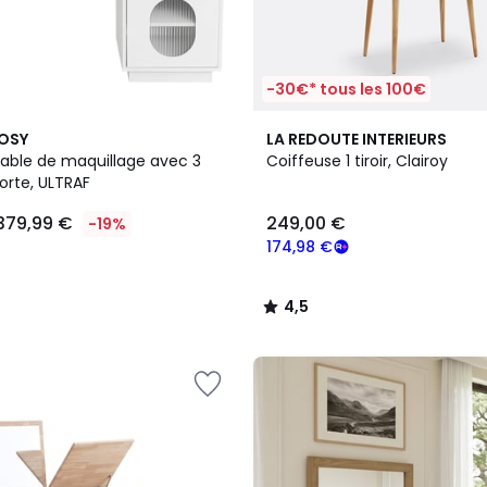
-30€* tous les 100€
4,5
OSY
LA REDOUTE INTERIEURS
/ 5
table de maquillage avec 3
Coiffeuse 1 tiroir, Clairoy
 porte, ULTRAF
379,99 €
249,00 €
-19%
174,98 €
4,5
/
5