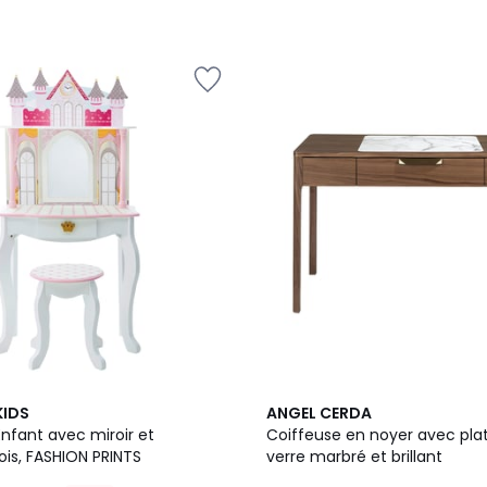
KIDS
ANGEL CERDA
nfant avec miroir et
Coiffeuse en noyer avec pla
ois, FASHION PRINTS
verre marbré et brillant