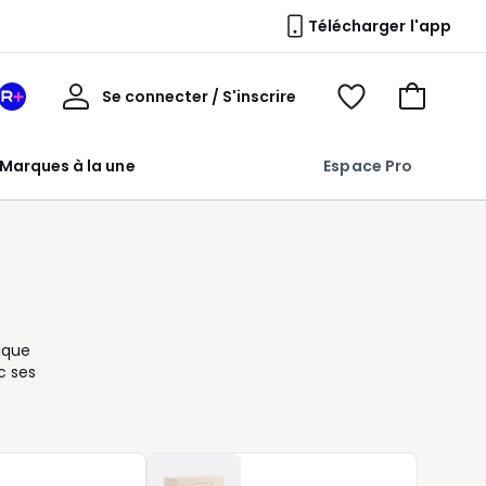
Télécharger l'app
Mon
Se connecter / S'inscrire
Mon
Voir
Voir
compte
espace
mes
mon
La
favoris
panier
Marques à la une
Espace Pro
Redoute
+
tique
c ses
bois
 de
e qui