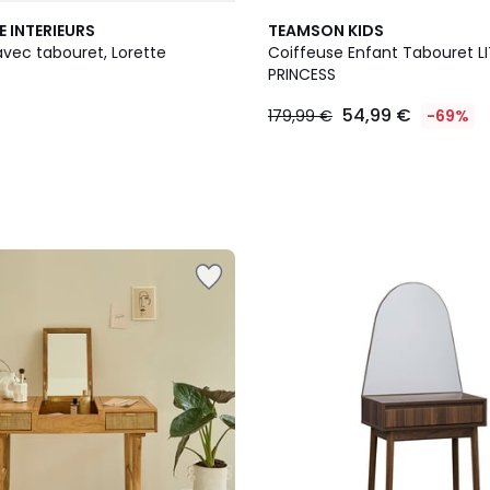
E INTERIEURS
TEAMSON KIDS
avec tabouret, Lorette
Coiffeuse Enfant Tabouret LI
PRINCESS
54,99 €
179,99 €
-69%