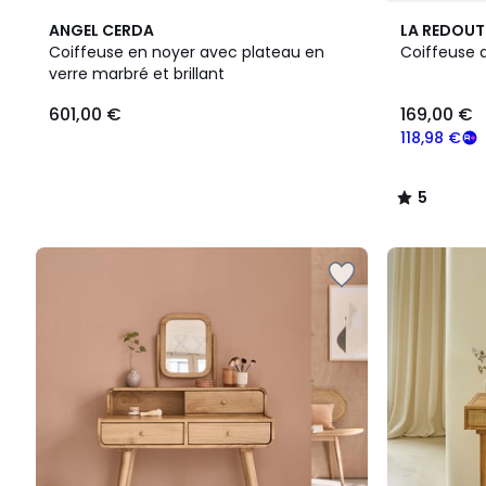
5
ANGEL CERDA
LA REDOUT
/
Coiffeuse en noyer avec plateau en
Coiffeuse 
5
verre marbré et brillant
601,00 €
169,00 €
118,98 €
5
/
5