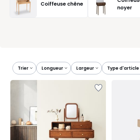
Coiffeus
Coiffeuse chêne
correspond le mieux à vos envies, votre style et votre rythme
noyer
temps sans renoncer au plaisir de prendre soin de vous.
Trier
longueur
largeur
type d'article