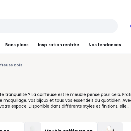
Bons plans
Inspiration rentrée
Nos tendances
ffeuse bois
e tranquillité ? La coiffeuse est le meuble pensé pour cela. Pra
e maquillage, vos bijoux et tous vos essentiels du quotidien. Ave
tre espace. Disponible dans différents styles et finitions, elle
ambiances douces et lumineuses ? Optez pour une coiffeuse en 
 plus de confort, certains modèles sont proposés avec miroir et
c simplicité. Qu’elle soit compacte ou dotée d’une vraie table
otre bien-être. Chez La Redoute, nous vous aidons à choisir cell