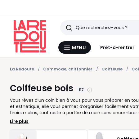
Rechercher
Derniers
Prêt-à-rentrer
MENU
Menu
articles
La
Redoute
vus
La Redoute
Commode, chiffonnier
Coiffeuse
Coi
Coiffeuse bois
117
Vous rêvez d’un coin bien à vous pour vous préparer en tout
et esthétique, elle vous permet d’organiser facilement votr
tiroirs malins, tout reste à portée de main sans encombrer vo
s'intègre naturellement à votre chambre. Vous aimez les 
Lire plus
clair ou blanc, facile à accorder à votre déco. Pour encore
tabouret assortis, pour que chaque geste du matin rime ave
beauté, la coiffeuse devient un espace personnel, dédié à v