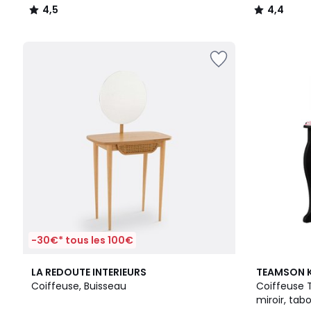
4,5
4,4
/
/
5
5
-30€* tous les 100€
4,7
LA REDOUTE INTERIEURS
TEAMSON 
/ 5
Coiffeuse, Buisseau
Coiffeuse 
miroir, tabo