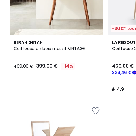
-30€* tous
4,9
BERAH GETAH
LA REDOUT
/ 5
Coiffeuse en bois massif VINTAGE
Coiffeuse 2
399,00
399,00 €
469,00 €
469,00 €
-14%
€
au
329,46 €
lieu
de
4,9
469,00
/
€
5
14%
de
réduction
appliquée.