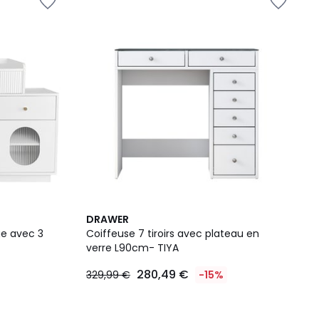
1
DRAWER
/
ge avec 3
Coiffeuse 7 tiroirs avec plateau en
5
verre L90cm- TIYA
280,49 €
329,99 €
-15%