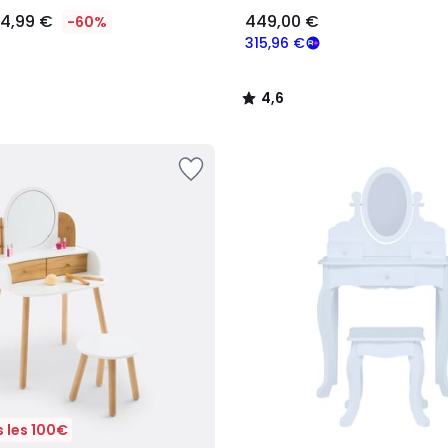
4,99 €
449,00 €
-60%
315,96 €
4,6
/
5
 les 100€