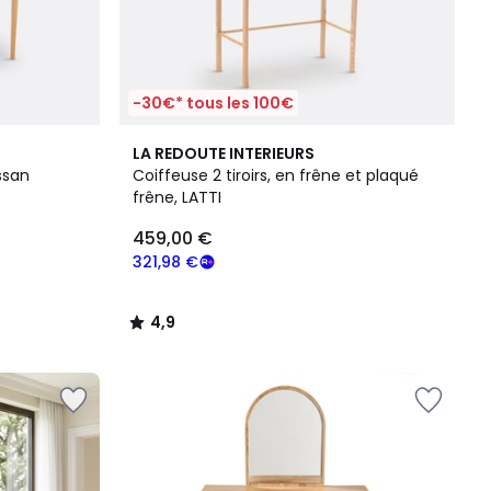
-30€* tous les 100€
4,9
LA REDOUTE INTERIEURS
/ 5
ssan
Coiffeuse 2 tiroirs, en frêne et plaqué
frêne, LATTI
459,00 €
321,98 €
4,9
/
5