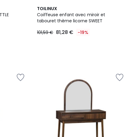
TOILINUX
TTLE
Coiffeuse enfant avec miroir et
tabouret thème licorne SWEET
81,28 €
101,59 €
-19%