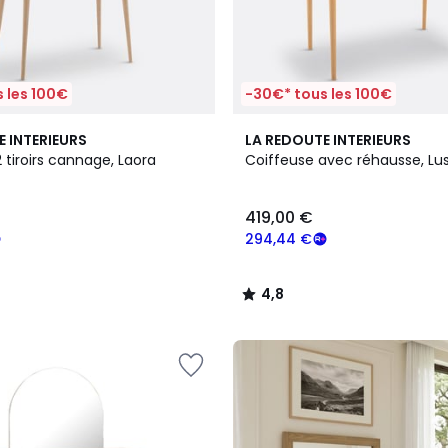
 les 100€
-30€* tous les 100€
4,8
E INTERIEURS
LA REDOUTE INTERIEURS
/ 5
 tiroirs cannage, Laora
Coiffeuse avec réhausse, Lu
419,00 €
294,44 €
4,8
/
5