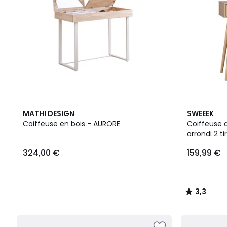
3,3
MATHI DESIGN
SWEEEK
/ 5
Coiffeuse en bois - AURORE
Coiffeuse 
arrondi 2 t
324,00 €
159,99 €
3,3
/
5