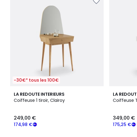
-30€* tous les 100€
4,5
4,4
LA REDOUTE INTERIEURS
LA REDOUT
/ 5
/ 5
Coiffeuse 1 tiroir, Clairoy
Coiffeuse 
249,00 €
349,00 €
174,98 €
175,25 €