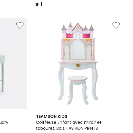
1
/
5
5
TEAMSON KIDS
/
udry
Coiffeuse Enfant avec miroir et
5
tabouret, Bois, FASHION PRINTS