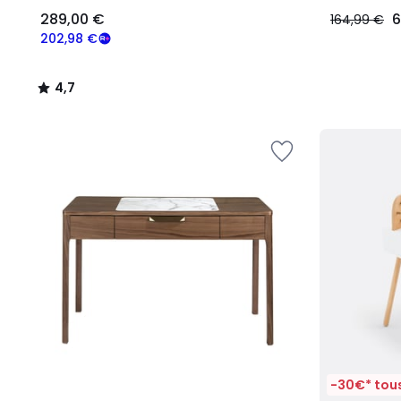
289,00 €
6
164,99 €
202,98 €
4,7
/
5
-30€* tous