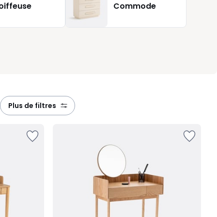
oiffeuse
Commode
r du
plus de filtres