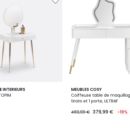
E INTERIEURS
MEUBLES COSY
TOPIM
Coiffeuse table de maquilla
tiroirs et 1 porte, ULTRAF
379,99 €
469,99 €
-19%