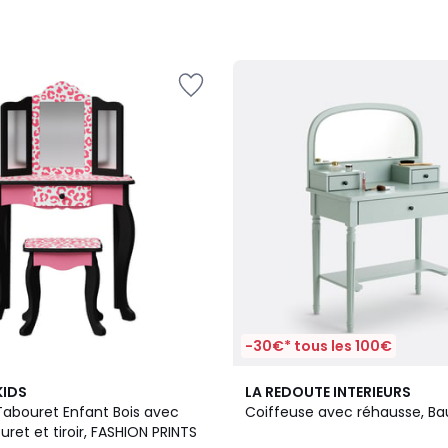
-30€* tous les 100€
4,6
KIDS
LA REDOUTE INTERIEURS
/ 5
Tabouret Enfant Bois avec
Coiffeuse avec réhausse, Ba
uret et tiroir, FASHION PRINTS