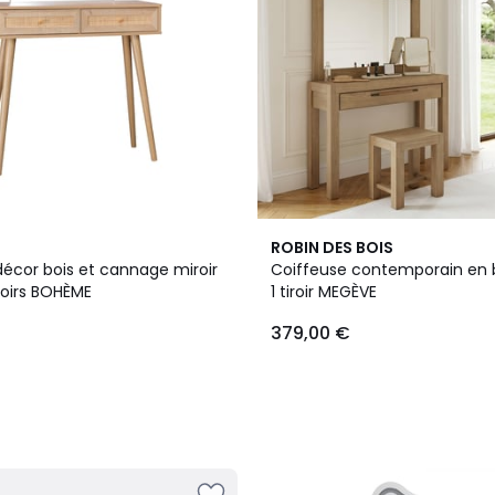
ROBIN DES BOIS
décor bois et cannage miroir
Coiffeuse contemporain en b
iroirs BOHÈME
1 tiroir MEGÈVE
379,00 €