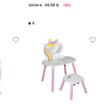
49,99 €
129,99 €
-61%
5
/
5