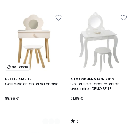
Nouveau
5
2
PETITE AMELIE
ATMOSPHERA FOR KIDS
/
Coiffeuse enfant et sa chaise
Coiffeuse et tabouret enfant
Couleurs
5
avec miroir DEMOISELLE
89,95 €
71,99 €
5
/
5