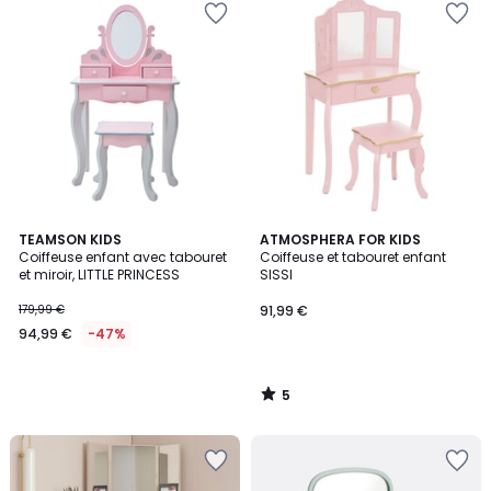
5
TEAMSON KIDS
ATMOSPHERA FOR KIDS
/
Coiffeuse enfant avec tabouret
Coiffeuse et tabouret enfant
5
et miroir, LITTLE PRINCESS
SISSI
179,99 €
91,99 €
94,99 €
-47%
5
/
5