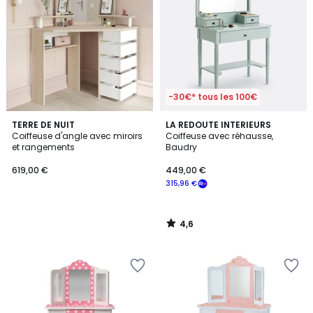
-30€* tous les 100€
4,6
TERRE DE NUIT
LA REDOUTE INTERIEURS
/ 5
Coiffeuse d'angle avec miroirs
Coiffeuse avec réhausse,
et rangements
Baudry
619,00 €
449,00 €
315,96 €
4,6
/
5