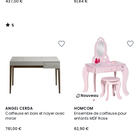
437,00 €
61,84 €
5
/
5
Nouveau
ANGEL CERDA
HOMCOM
Coiffeuse en bois et noyer avec
Ensemble de coiffeuse pour
miroir
enfants MDF Rose
761,00 €
62,90 €