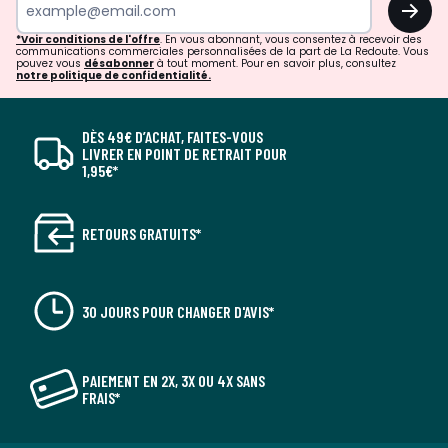
*Voir conditions de l'offre
. En vous abonnant, vous consentez à recevoir des
communications commerciales personnalisées de la part de La Redoute. Vous
pouvez vous
désabonner
à tout moment. Pour en savoir plus, consultez
notre politique de confidentialité.
DÈS 49€ D’ACHAT, FAITES-VOUS
LIVRER EN POINT DE RETRAIT POUR
1,95€*
RETOURS GRATUITS*
30 JOURS POUR CHANGER D'AVIS*
PAIEMENT EN 2X, 3X OU 4X SANS
FRAIS*