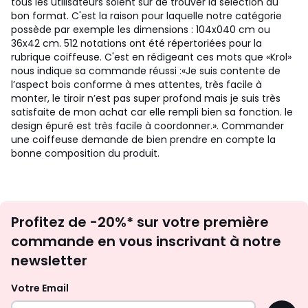
tous les utilisateurs soient sûr de trouver la sélection au
bon format. C'est la raison pour laquelle notre catégorie
possède par exemple les dimensions : 104x040 cm ou
36x42 cm. 512 notations ont été répertoriées pour la
rubrique coiffeuse. C'est en rédigeant ces mots que «Krol»
nous indique sa commande réussi :«Je suis contente de
l’aspect bois conforme à mes attentes, très facile à
monter, le tiroir n’est pas super profond mais je suis très
satisfaite de mon achat car elle rempli bien sa fonction. le
design épuré est très facile à coordonner.». Commander
une coiffeuse demande de bien prendre en compte la
bonne composition du produit.
Inscription
Profitez de -20%* sur votre première
newsletter
commande en vous inscrivant à notre
newsletter
Votre Email
OK