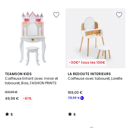
-30€* tous les 100€
5
5
TEAMSON KIDS
LA REDOUTE INTERIEURS
/
/
Coiffeuse Enfant avec miroir et
Coiffeuse avec tabouret, Lorette
5
5
tabouret, Bois, FASHION PRINTS
129,99 €
169,00 €
118,98 €
49,99 €
-61%
5
5
/
/
5
5