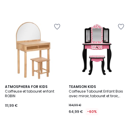
lieu
de
179,99
€
69%
de
réduction
appliquée.
ATMOSPHERA FOR KIDS
TEAMSON KIDS
Coiffeuse et tabouret enfant
Coiffeuse Tabouret Enfant Bois
ROBIN
avec miroir, tabouret et tiroir,
FASHION PRINTS
111,99 €
164,99 €
64,99 €
-60%