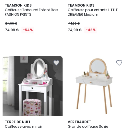
TEAMSON KIDS
TEAMSON KIDS
Coiffeuse Tabouret Enfant Bois
Coiffeuse pour enfants LITTLE
FASHION PRINTS
DREAMER Medium
164,99 €
144,99 €
74,99 €
-54%
74,99 €
-48%
5
TERRE DE NUIT
VERTBAUDET
/
Coiffeuse avec miroir
Grande coiffeuse Suzie