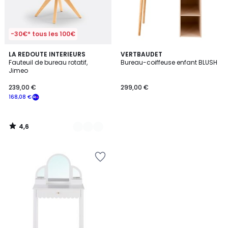
-30€* tous les 100€
4,6
3
LA REDOUTE INTERIEURS
VERTBAUDET
/ 5
Fauteuil de bureau rotatif,
Bureau-coiffeuse enfant BLUSH
Couleurs
Jimeo
239,00 €
299,00 €
168,08 €
4,6
/
5