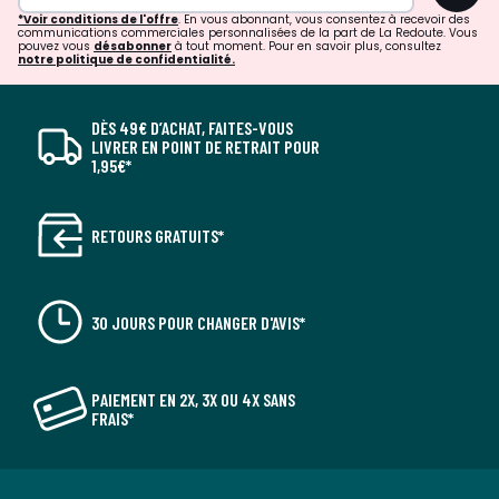
*Voir conditions de l'offre
. En vous abonnant, vous consentez à recevoir des
communications commerciales personnalisées de la part de La Redoute. Vous
pouvez vous
désabonner
à tout moment. Pour en savoir plus, consultez
notre politique de confidentialité.
DÈS 49€ D’ACHAT, FAITES-VOUS
LIVRER EN POINT DE RETRAIT POUR
1,95€*
RETOURS GRATUITS*
30 JOURS POUR CHANGER D'AVIS*
PAIEMENT EN 2X, 3X OU 4X SANS
FRAIS*