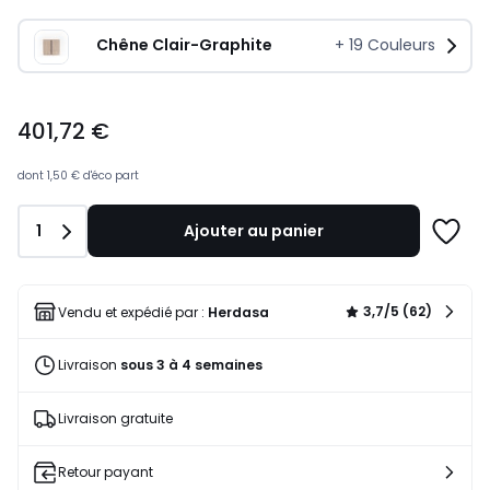
Chêne Clair-Graphite
+
19
Couleurs
401,72
401,72 €
€.
dont
1,50 €
d'éco part
Quantité
1
Ajouter au panier
Ajoute
à
une
liste
3,7/5 (62)
Vendu et expédié par :
Herdasa
Livraison
sous 3 à 4 semaines
Livraison gratuite
Retour payant