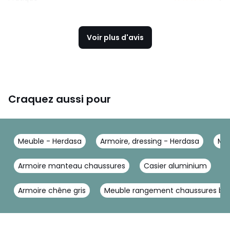
Voir plus d'avis
Craquez aussi pour
Meuble - Herdasa
Armoire, dressing - Herdasa
Meu
Armoire manteau chaussures
Casier aluminium
B
Armoire chêne gris
Meuble rangement chaussures br