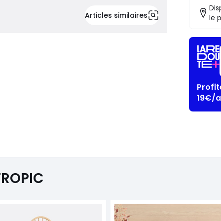
Dis
Articles similaires
le 
Profi
19€/a
TROPIC