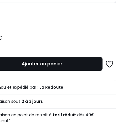
ité
€
z
mme
Ajouter au panier
Ajouter
à
une
liste
du et expédié par :
La Redoute
raison sous
2 à 3 jours
raison en point de retrait à
tarif réduit
dès 49€
chat*