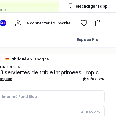
erie
Télécharger l'app
Mon
Se connecter / S'inscrire
Mon
Voir
Voir
compte
espace
mes
mon
La
favoris
panier
Espace Pro
Redoute
+
Fabriqué en Espagne
E INTERIEURS
 3 serviettes de table imprimées Tropic
scription
4,1
/5
31 avis
Imprimé Fond Bleu
45X45 cm