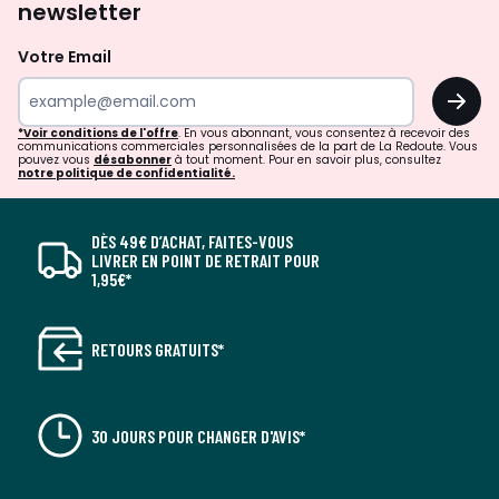
newsletter
Votre Email
OK
*Voir conditions de l'offre
. En vous abonnant, vous consentez à recevoir des
communications commerciales personnalisées de la part de La Redoute. Vous
pouvez vous
désabonner
à tout moment. Pour en savoir plus, consultez
notre politique de confidentialité.
DÈS 49€ D’ACHAT, FAITES-VOUS
LIVRER EN POINT DE RETRAIT POUR
1,95€*
RETOURS GRATUITS*
30 JOURS POUR CHANGER D'AVIS*