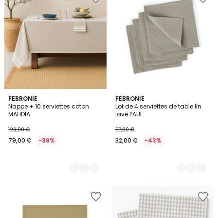
8
FEBRONIE
3
FEBRONIE
Nappe + 10 serviettes coton
Lot de 4 serviettes de table lin
Couleurs
Couleurs
MAHDIA
lavé PAUL
129,00 €
57,00 €
79,00 €
-38%
32,00 €
-43%