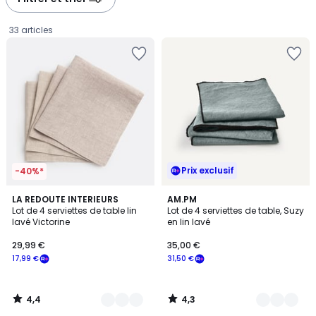
gauche
droite
33 articles
Prix exclusif
-40%*
4,4
4,3
14
LA REDOUTE INTERIEURS
7
AM.PM
/ 5
/ 5
Lot de 4 serviettes de table lin
Lot de 4 serviettes de table, Suzy
Couleurs
Couleurs
lavé Victorine
en lin lavé
29,99
29,99 €
35,00 €
€
17,99 €
31,50 €
souscrivez
à
notre
4,4
4,3
programme
/
/
5
5