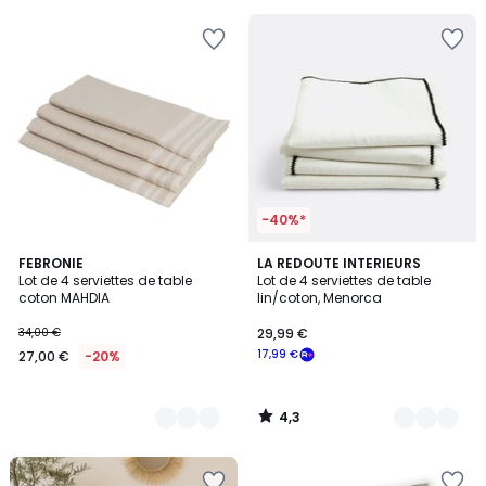
pour
payer
à
la
place
17,99
€.
-40%*
4,3
20
FEBRONIE
4
LA REDOUTE INTERIEURS
/ 5
Lot de 4 serviettes de table
Lot de 4 serviettes de table
Couleurs
Couleurs
coton MAHDIA
lin/coton, Menorca
34,00 €
29,99 €
17,99 €
27,00 €
-20%
4,3
/
5