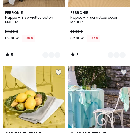
5
5
8
FEBRONIE
9
FEBRONIE
/
/
Nappe + 8 serviettes coton
Nappe + 4 serviettes coton
Couleurs
Couleurs
5
5
MAHDIA
MAHDIA
109,00 €
99,00 €
69,00 €
-36%
62,00 €
-37%
5
5
/
/
5
5