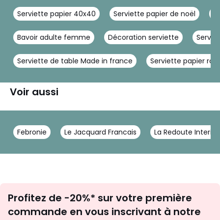
Serviette papier 40x40
Serviette papier de noël
Se
Bavoir adulte femme
Décoration serviette
Servie
Serviette de table Made in france
Serviette papier ros
Voir aussi
Febronie
Le Jacquard Francais
La Redoute Interieu
Inscription
Profitez de -20%* sur votre première
newsletter
commande en vous inscrivant à notre