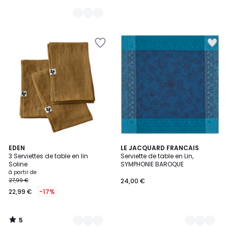
5
9
EDEN
2
LE JACQUARD FRANCAIS
/
3 Serviettes de table en lin
Serviette de table en Lin,
Couleurs
Couleurs
5
Soline
SYMPHONIE BAROQUE
à partir de
27,99 €
24,00 €
22,99 €
-17%
5
/