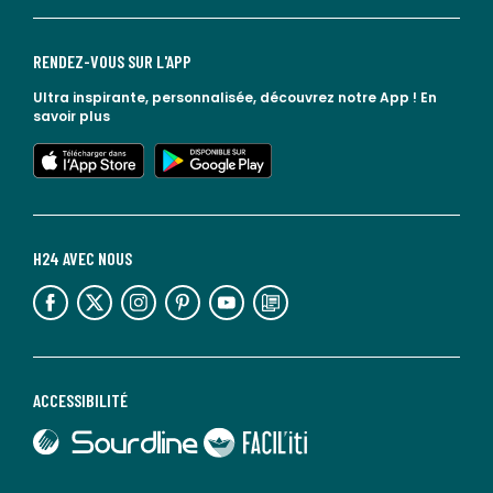
RENDEZ-VOUS SUR L'APP
Ultra inspirante, personnalisée, découvrez notre App !
En
savoir plus
lien vers l'app store
lien vers google play
H24 AVEC NOUS
lien vers l'espace réseaux sociaux
lien vers l'espace réseaux sociaux
lien vers l'espace réseaux sociaux
lien vers l'espace réseaux sociaux
lien vers l'espace réseaux sociaux
lien vers le blog la redoute
ACCESSIBILITÉ
lien vers Sourdline
lien vers Faciliti