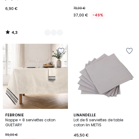
6,90 €
73,00 €
37,00 €
-49%
4,3
/
5
5
FEBRONIE
2
LINANDELLE
Nappe + 8 serviettes coton
Lot de 6 serviettes de table
Couleurs
Couleurs
GUETARY
coton lin METIS
119,00 €
45,50 €