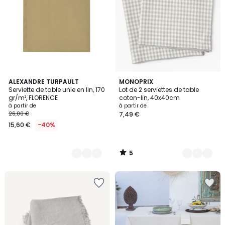
5
14
ALEXANDRE TURPAULT
4
MONOPRIX
/
Serviette de table unie en lin, 170
Lot de 2 serviettes de table
Couleurs
Couleurs
5
gr/m², FLORENCE
coton-lin, 40x40cm
à partir de
à partir de
26,00 €
7,49 €
15,60 €
-40%
5
/
5