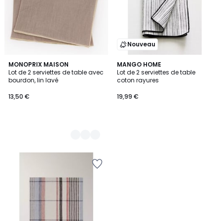
Nouveau
2
MONOPRIX MAISON
MANGO HOME
Lot de 2 serviettes de table avec
Lot de 2 serviettes de table
Couleurs
bourdon, lin lavé
coton rayures
13,50 €
19,99 €