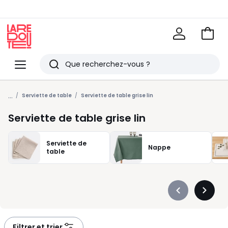
Voir
mon
La
panie
Redoute
Menu
Rechercher
Derniers
...
articles
Serviette de table
Serviette de table grise lin
vus
Serviette de table grise lin
Serviette de
Nappe
table
Précédent
Suivan
-
-
défiler
défiler
à
à
Filtrer et trier