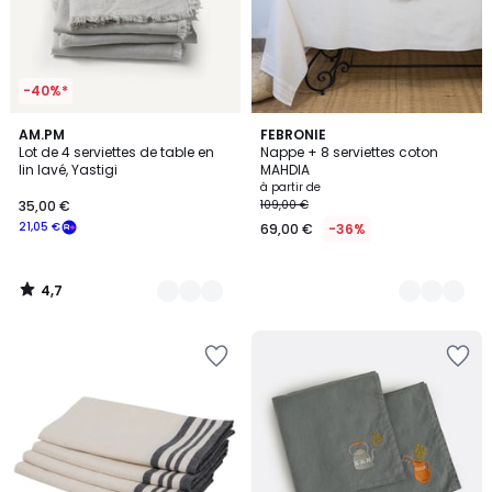
-40%*
4,7
2
AM.PM
10
FEBRONIE
/ 5
Lot de 4 serviettes de table en
Nappe + 8 serviettes coton
Couleurs
Couleurs
lin lavé, Yastigi
MAHDIA
à partir de
35,00 €
109,00 €
21,05 €
69,00 €
-36%
4,7
/
5