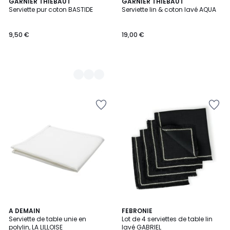
16
GARNIER THIEBAUT
GARNIER THIEBAUT
Serviette pur coton BASTIDE
Serviette lin & coton lavé AQUA
Couleurs
9,50 €
19,00 €
4,3
6
A DEMAIN
FEBRONIE
/ 5
Serviette de table unie en
Lot de 4 serviettes de table lin
Couleurs
polylin, LA LILLOISE
lavé GABRIEL