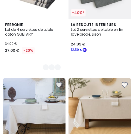
-40%*
5
FEBRONIE
LA REDOUTE INTERIEURS
Lot de 4 serviettes de table
Lot 2 serviettes de table en lin
Couleurs
coton GUETARY
lavé brodé, Lison
34,00 €
24,99 €
12,50 €
27,00 €
-20%