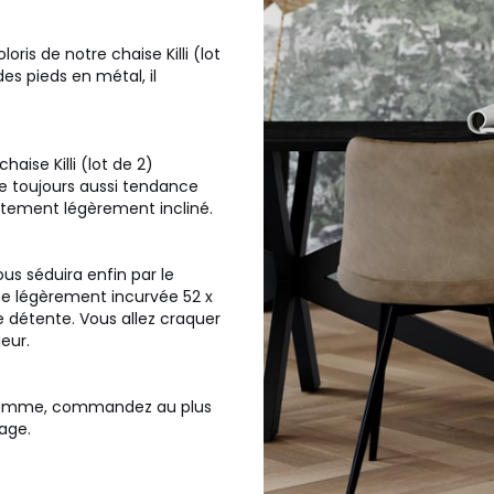
is de notre chaise Killi (lot
des pieds en métal, il
haise Killi (lot de 2)
ue toujours aussi tendance
iètement légèrement incliné.
ous séduira enfin par le
e légèrement incurvée 52 x
étente. Vous allez craquer
eur.
 gamme, commandez au plus
age.