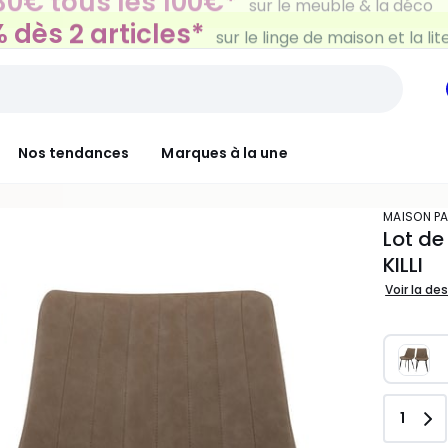
 dès 2 articles*
sur le linge de maison et la lit
Nos tendances
Marques à la une
MAISON P
Lot de
KILLI
Voir la de
Quant
1