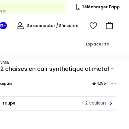
erie
Télécharger l'app
Mon
Se connecter / S'inscrire
Mon
Voir
Voir
compte
espace
mes
mon
La
favoris
panier
Espace Pro
Redoute
+
AVANE
 2 chaises en cuir synthétique et métal -
scription
4,3
/5
3 avis
Taupe
+
2
Couleurs
ité