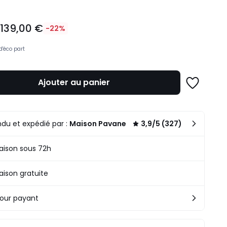
139,00 €
€
-22%
d'éco part
Ajouter au panier
Ajouter
à
une
n
liste
.
du et expédié par :
Maison Pavane
3,9/5 (327)
raison sous 72h
raison gratuite
our payant