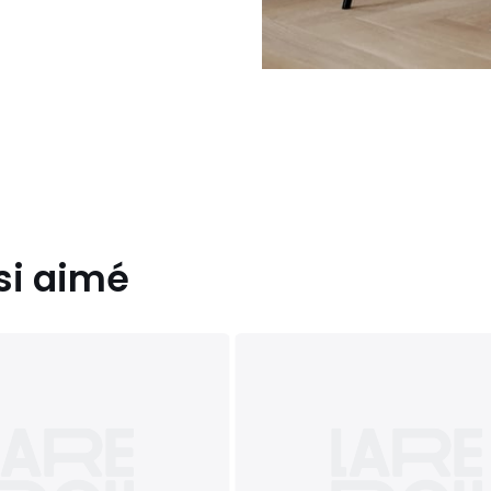
si aimé
lange d'eau et de savon.