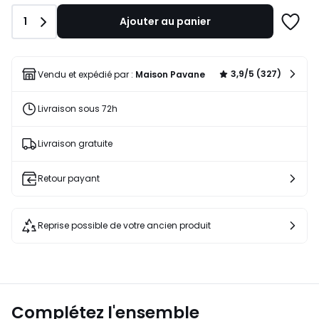
129,00
Quantité
1
Ajouter au panier
€
Ajoute
23%
à
de
une
réduction
liste
3,9/5 (327)
Vendu et expédié par :
Maison Pavane
appliquée.
Livraison sous 72h
Livraison gratuite
Retour payant
Reprise possible de votre ancien produit
Complétez l'ensemble