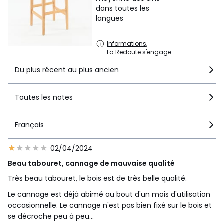
Utiliser un chiffon doux avec un peu d'eau savonneuse,
dans toutes les
rincer et sécher. Pour la poussière, utiliser la brosse douce
langues
d'un aspirateur.
Information colis
:
Informations,
72x42x14,5 cm
La Redoute s'engage
Recyclabilité
: Totalement recyclable
Du plus récent au plus ancien
Couleurs
Bois clair
Tailles
Taille Unique
Toutes les notes
Français
02/04/2024
Beau tabouret, cannage de mauvaise qualité
Très beau tabouret, le bois est de très belle qualité.
Le cannage est déjà abimé au bout d'un mois d'utilisation
occasionnelle. Le cannage n'est pas bien fixé sur le bois et
se décroche peu à peu...