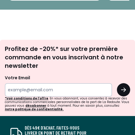
Inscription
Profitez de -20%* sur votre première
newsletter
commande en vous inscrivant à notre
newsletter
Votre Email
OK
*Voir conditions de l'offre
. En vous abonnant, vous consentez à recevoir des
communications commerciales personnalisées de la part de La Redoute. Vous
pouvez vous
désabonner
à tout moment. Pour en savoir plus, consultez
notre politique de confidentialité.
DÈS 49€ D’ACHAT, FAITES-VOUS
LIVRER EN POINT DE RETRAIT POUR