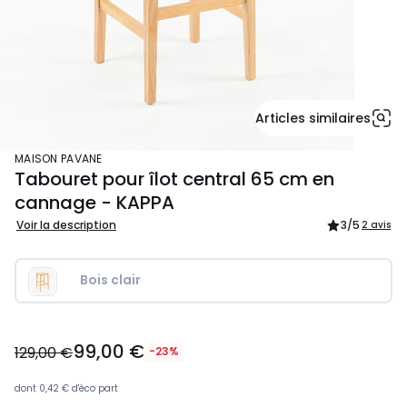
Articles similaires
MAISON PAVANE
Tabouret pour îlot central 65 cm en
cannage - KAPPA
Voir la description
3
/5
2 avis
Bois clair
99,00
99,00 €
€
129,00 €
-23%
au
lieu
dont
0,42 €
d'éco part
de