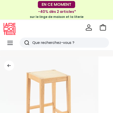
-30€ tous les 100€*
EN CE MOMENT
sur le meuble & la déco
-40% dès 2 articles*
sur le linge de maison et la literie
Voir
mon
La
panie
Redoute
Menu
Rechercher
Derniers
articles
vus