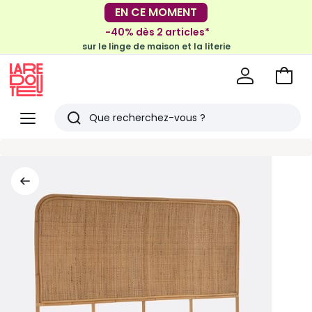
-30€ tous les 100€*
EN CE MOMENT
sur le meuble & la déco
-40% dès 2 articles*
sur le linge de maison et la literie
Voir
mon
La
panie
Redoute
Menu
Rechercher
Derniers
articles
vus