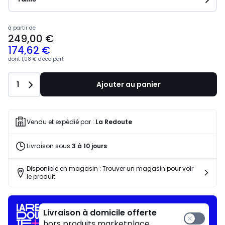
à partir de
249,00 €
174,62 €
dont
1,08 €
d'éco part
Quantité
1
Ajouter au panier
Vendu et expédié par :
La Redoute
Livraison sous
3 à 10 jours
Disponible en magasin : Trouver un magasin pour voir
le produit
Livraison à domicile offerte
hors produits marketplace