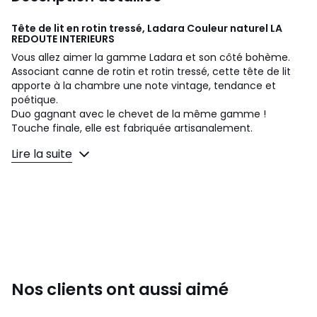
Tête de lit en rotin tressé, Ladara Couleur naturel
LA
REDOUTE INTERIEURS
Vous allez aimer la gamme Ladara et son côté bohème.
Associant canne de rotin et rotin tressé, cette tête de lit
apporte à la chambre une note vintage, tendance et
poétique.
Duo gagnant avec le chevet de la même gamme !
Touche finale, elle est fabriquée artisanalement.
Lire la suite
Description
• Structure en canne de rotin, finition nitrocellulosique
• Intérieur en rotin tressé
• Fond en contreplaqué
• Fixation murale possible
Dimensions
Taille de couchage 160 cm
• Largeur : 165 cm
• Hauteur : 120 cm
Nos clients ont aussi aimé
• Épaisseur : 3 cm
• Poids : 6,5 kg