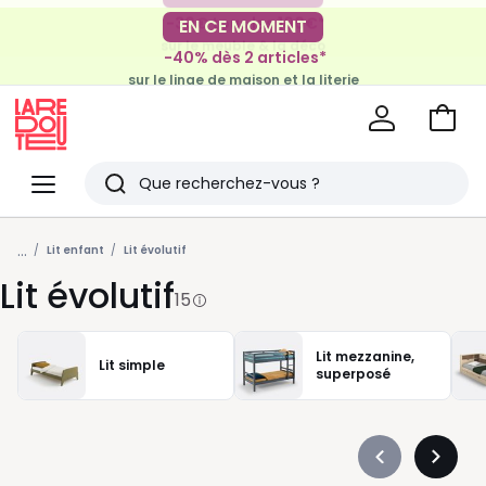
-30€ tous les 100€*
EN CE MOMENT
sur le meuble & la déco
-40% dès 2 articles*
sur le linge de maison et la literie
Voir
mon
La
panie
Redoute
Menu
Rechercher
Derniers
...
articles
Lit enfant
Lit évolutif
Lit évolutif
vus
15
Lit mezzanine,
Lit simple
superposé
Précédent
Suivan