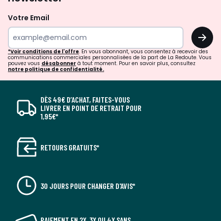
Votre Email
OK
*Voir conditions de l'offre
. En vous abonnant, vous consentez à recevoir des
communications commerciales personnalisées de la part de La Redoute. Vous
pouvez vous
désabonner
à tout moment. Pour en savoir plus, consultez
notre politique de confidentialité.
DÈS 49€ D’ACHAT, FAITES-VOUS
LIVRER EN POINT DE RETRAIT POUR
1,95€*
RETOURS GRATUITS*
30 JOURS POUR CHANGER D'AVIS*
PAIEMENT EN 2X, 3X OU 4X SANS