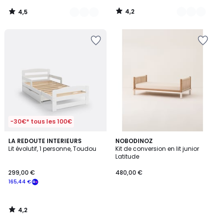
notre
4,2
4,5
programme
/
/
5
5
pour
payer
à
la
place
210,86
€.
-30€* tous les 100€
4,2
LA REDOUTE INTERIEURS
NOBODINOZ
/ 5
Lit évolutif, 1 personne, Toudou
Kit de conversion en lit junior
Latitude
299,00 €
480,00 €
165,44 €
4,2
/