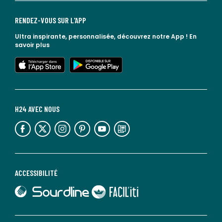
RENDEZ-VOUS SUR L'APP
Ultra inspirante, personnalisée, découvrez notre App !
En
savoir plus
lien vers l'app store
lien vers google play
H24 AVEC NOUS
lien vers l'espace réseaux sociaux
lien vers l'espace réseaux sociaux
lien vers l'espace réseaux sociaux
lien vers l'espace réseaux sociaux
lien vers l'espace réseaux sociaux
lien vers le blog la redoute
ACCESSIBILITÉ
lien vers Sourdline
lien vers Faciliti