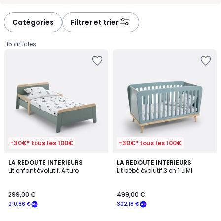
-
-
défiler
défiler
à
à
Catégories
Filtrer et trier
gauche
droite
15 articles
-30€* tous les 100€
-30€* tous les 100€
4,5
4,2
2
LA REDOUTE INTERIEURS
2
LA REDOUTE INTERIEURS
/ 5
/ 5
Lit enfant évolutif, Arturo
Lit bébé évolutif 3 en 1 JIMI
Couleurs
Couleurs
299,00
299,00 €
499,00 €
€
210,86 €
302,18 €
souscrivez
à