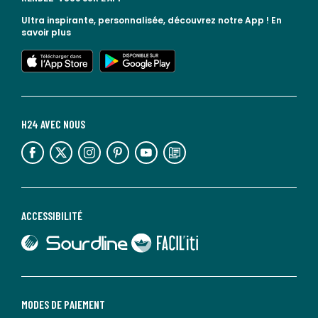
Ultra inspirante, personnalisée, découvrez notre App !
En
savoir plus
lien vers l'app store
lien vers google play
H24 AVEC NOUS
lien vers l'espace réseaux sociaux
lien vers l'espace réseaux sociaux
lien vers l'espace réseaux sociaux
lien vers l'espace réseaux sociaux
lien vers l'espace réseaux sociaux
lien vers le blog la redoute
ACCESSIBILITÉ
lien vers Sourdline
lien vers Faciliti
MODES DE PAIEMENT