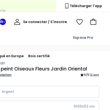
erie
Télécharger l'app
Mon
Se connecter / S'inscrire
Mon
Voir
Voir
compte
espace
mes
mon
La
favoris
panier
Espace Pro
Redoute
+
qué en Europe
Bois certifié
HLEY
 peint Oiseaux Fleurs Jardin Oriental
scription
5
/5
12 avis
Argent
1005x52 cm