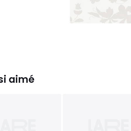
si aimé