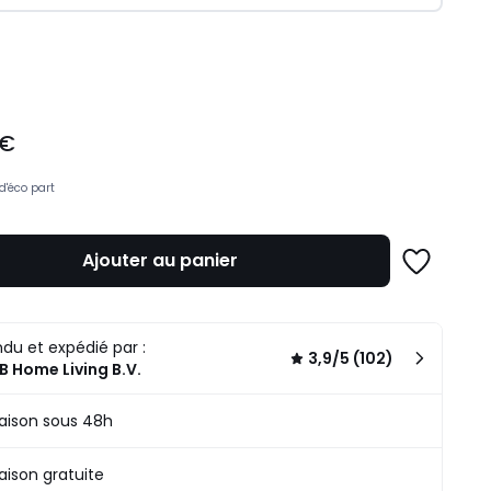
ité
 €
d'éco part
Ajouter au panier
Ajouter
à
une
liste
du et expédié par :
3,9/5 (102)
 Home Living B.V.
raison sous 48h
raison gratuite