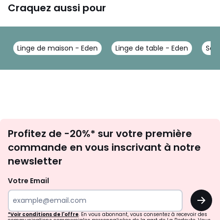
Craquez aussi pour
Linge de maison - Eden
Linge de table - Eden
Serv
Inscription
Profitez de -20%* sur votre première
newsletter
commande en vous inscrivant à notre
newsletter
Votre Email
OK
*Voir conditions de l'offre
. En vous abonnant, vous consentez à recevoir des