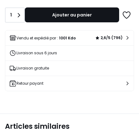
lieu
de
Quantité
1
Ajouter au panier
20,00
Ajoute
€
à
10%
une
de
liste
2,6/5 (796)
Vendu et expédié par :
1001 Kdo
réduction
appliquée.
Livraison sous 6 jours
Livraison gratuite
Retour payant
Articles similaires