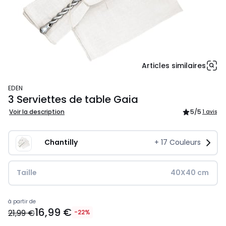
Articles similaires
EDEN
3 Serviettes de table Gaia
Voir la description
5
/5
1 avis
Chantilly
+
17
Couleurs
Taille
40X40 cm
17,99
à partir de
16,99 €
€
21,99 €
-22%
au