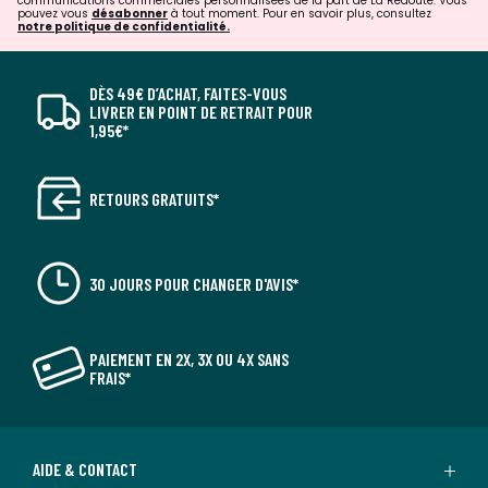
communications commerciales personnalisées de la part de La Redoute. Vous
pouvez vous
désabonner
à tout moment. Pour en savoir plus, consultez
notre politique de confidentialité.
DÈS 49€ D’ACHAT, FAITES-VOUS
LIVRER EN POINT DE RETRAIT POUR
1,95€*
RETOURS GRATUITS*
30 JOURS POUR CHANGER D'AVIS*
PAIEMENT EN 2X, 3X OU 4X SANS
FRAIS*
AIDE & CONTACT