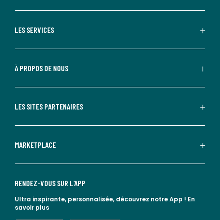
LES SERVICES
À PROPOS DE NOUS
LES SITES PARTENAIRES
MARKETPLACE
RENDEZ-VOUS SUR L'APP
Ultra inspirante, personnalisée, découvrez notre App !
En
savoir plus
lien vers l'app store
lien vers google play