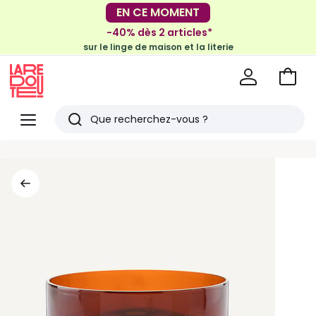
-30€ tous les 100€*
EN CE MOMENT
sur le meuble & la déco
-40% dès 2 articles*
sur le linge de maison et la literie
Voir
mon
La
panie
Redoute
Menu
Rechercher
Derniers
articles
vus