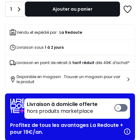
notre
Quantité
1
Ajouter au panier
programme
Ajoute
pour
à
payer
une
à
liste
Vendu et expédié par :
La Redoute
la
place
Livraison sous
1 à 2 jours
62,30
€.
Livraison en point de retrait à
tarif réduit
dès 49€ d'achat*
Disponible en magasin : Trouver un magasin pour voir
le produit
Livraison à domicile offerte
hors produits marketplace
Profitez de tous les avantages La Redoute +
pour 19€/an.