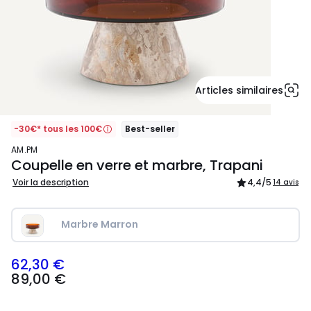
Articles similaires
-30€* tous les 100€
Best-seller
AM.PM
Coupelle en verre et marbre, Trapani
Voir la description
4,4
/5
14 avis
Marbre Marron
62,30 €
89,00
89,00 €
€
souscrivez
à