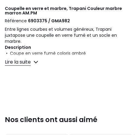
Coupelle en verre et marbre, Trapani Couleur marbre
marron
AM.PM
Référence
6903375 / GMA982
Entre lignes courbes et volumes généreux, Trapani
juxtapose une coupelle en verre fumé et un socle en
marbre.
Description
• Coupe en verre fumé coloris ambré
• Socle en marbre marron
Lire la suite
• Chaque pièce est unique, des différences de couleur
dans le socle peuvent apparaître en fonction de la pièce
de marbre utilisée
• Compatible contact alimentaire
Dimensions
• Diamètre : 25 cm
• Hauteur : 13 cm
Dimensions et poids des colis
Nos clients ont aussi aimé
1 colis
• L36 x H26 x P35 cm, 5,6 kg