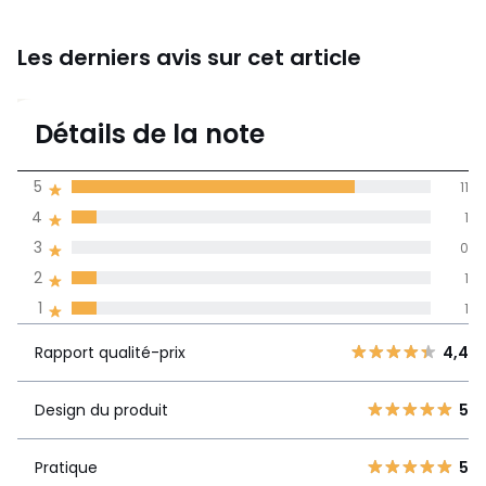
Les derniers avis sur cet article
4,4
Détails de la note
(14)
moyenne des avis
5
11
dans toutes les
4
1
langues
3
0
Informations,
2
1
La Redoute s'engage
1
1
Rapport
5
11
4,4
qualité-prix
4
1
Rapport qualité-prix
4,4
3
0
Design du
5
2
Design du produit
5
1
produit
1
1
Pratique
5
Pratique
5