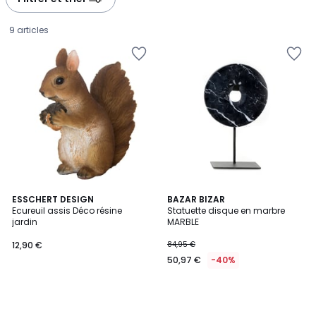
gauche
droite
9 articles
ESSCHERT DESIGN
BAZAR BIZAR
Ecureuil assis Déco résine
Statuette disque en marbre
jardin
MARBLE
12,90
12,90 €
84,95 €
€.
50,97 €
-40%