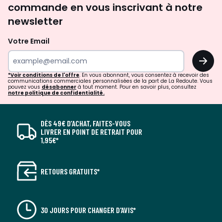
commande en vous inscrivant à notre
newsletter
Votre Email
OK
*Voir conditions de l'offre
. En vous abonnant, vous consentez à recevoir des
communications commerciales personnalisées de la part de La Redoute. Vous
pouvez vous
désabonner
à tout moment. Pour en savoir plus, consultez
notre politique de confidentialité.
DÈS 49€ D’ACHAT, FAITES-VOUS
LIVRER EN POINT DE RETRAIT POUR
1,95€*
RETOURS GRATUITS*
30 JOURS POUR CHANGER D'AVIS*