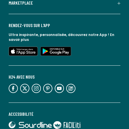
MARKETPLACE
RENDEZ-VOUS SUR L'APP
Ultra inspirante, personnalisée, découvrez notre App !
En
savoir plus
lien vers l'app store
lien vers google play
H24 AVEC NOUS
lien vers l'espace réseaux sociaux
lien vers l'espace réseaux sociaux
lien vers l'espace réseaux sociaux
lien vers l'espace réseaux sociaux
lien vers l'espace réseaux sociaux
lien vers le blog la redoute
ACCESSIBILITÉ
lien vers Sourdline
lien vers Faciliti