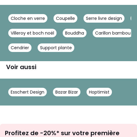
Cloche en verre
Coupelle
Serre livre design
E
Villeroy et boch noël
Bouddha
Carillon bambou
Cendrier
Support plante
Voir aussi
Esschert Design
Bazar Bizar
Hoptimist
Inscription
Profitez de -20%* sur votre première
newsletter