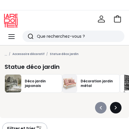
Voir
mon
La
panie
Redoute
Menu
Rechercher
Derniers
...
articles
Accessoire décoratif
Statue déco jardin
vus
Statue déco jardin
Déco jardin
Décoration jardin
japonais
métal
Précédent
Suivan
-
-
défiler
défiler
à
à
Filtrer et trier