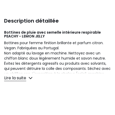
Description détaillée
Bottines de pluie avec semelle intérieure respirable
PEACHY - LEMON JELLY
Bottines pour femme finition brillante et parfum citron.
Vegan. Fabriquées au Portugal.
Non adapté au lavage en machine. Nettoyez avec un
chiffon blanc doux légèrement humide et savon neutre.
Évitez les détergents agressifs ou produits avec solvants,
qui peuvent détruire la colle des composants. Séchez avec
un chiffon sec. L'exposition à la chaleur (soleil, machine,
Lire la suite
voiture chaude) peut abîmer couleur/texture et déformer
le produit. Rangez dans sa boîte originale, protégée du
contact avec d'autres matériaux pour éviter taches ou
transferts de couleur.
Absolument aucun composant d'origine animale n'est
incorporé dans nos produits.