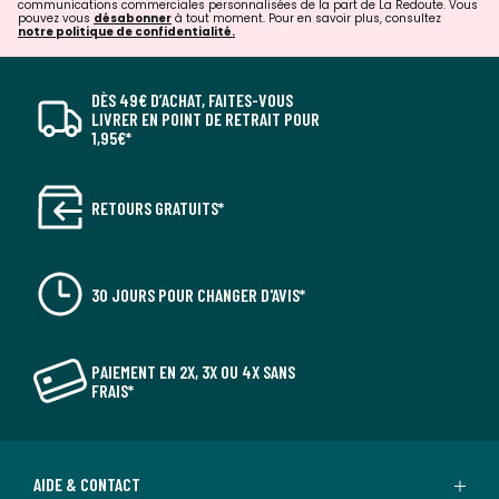
communications commerciales personnalisées de la part de La Redoute. Vous
pouvez vous
désabonner
à tout moment. Pour en savoir plus, consultez
notre politique de confidentialité.
DÈS 49€ D’ACHAT, FAITES-VOUS
LIVRER EN POINT DE RETRAIT POUR
1,95€*
RETOURS GRATUITS*
30 JOURS POUR CHANGER D'AVIS*
PAIEMENT EN 2X, 3X OU 4X SANS
FRAIS*
AIDE & CONTACT