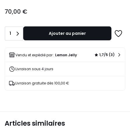
70,00
70,00 €
€.
Quantité
1
Ajouter au panier
Ajoute
à
une
liste
1,7/5 (3)
Vendu et expédié par :
Lemon Jelly
Livraison sous 4 jours
Livraison gratuite dès 100,00 €
Articles similaires