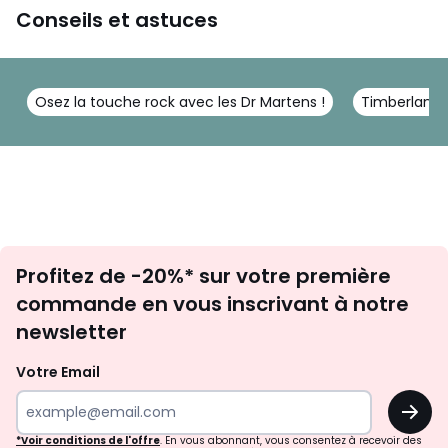
Conseils et astuces
Osez la touche rock avec les Dr Martens !
Timberland:
Inscription
Profitez de -20%* sur votre première
newsletter
commande en vous inscrivant à notre
newsletter
Votre Email
OK
*Voir conditions de l'offre
. En vous abonnant, vous consentez à recevoir des