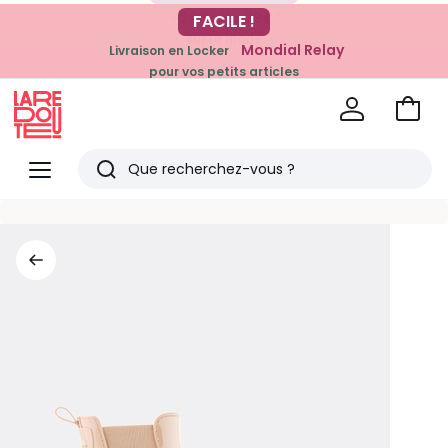
-20% dès 39€*
FACILE !
sur la mode
Mondial Relay
Livraison en Locker
pour vos petits articles
Voir
mon
La
panie
Redoute
Menu
Rechercher
Derniers
articles
vus