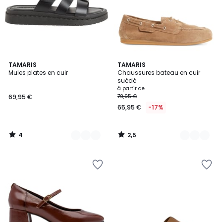
4
2,5
2
TAMARIS
6
TAMARIS
/
/ 5
Mules plates en cuir
Chaussures bateau en cuir
Couleurs
Couleurs
5
suédé
à partir de
69,95 €
79,95 €
65,95 €
-17%
4
2,5
/
/
5
5