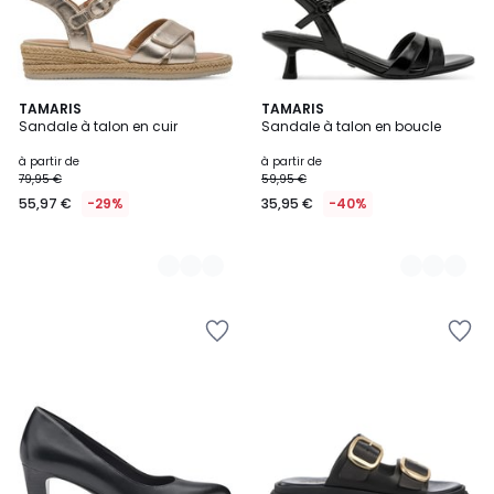
3
TAMARIS
7
TAMARIS
Sandale à talon en cuir
Sandale à talon en boucle
Couleurs
Couleurs
à partir de
à partir de
79,95 €
59,95 €
55,97 €
-29%
35,95 €
-40%