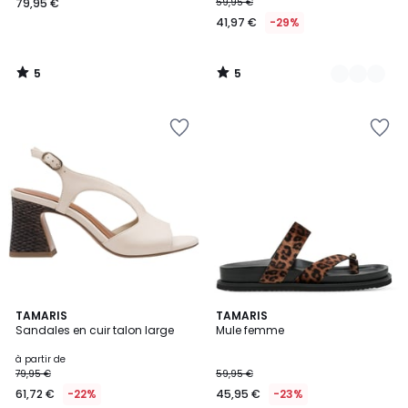
79,95 €
59,95 €
41,97 €
-29%
5
5
/
/
5
5
5
TAMARIS
TAMARIS
/
Sandales en cuir talon large
Mule femme
5
à partir de
79,95 €
59,95 €
61,72 €
-22%
45,95 €
-23%