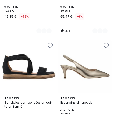
Couleurs
Couleurs
à partir de
à partir de
79,95 €
69,95 €
45,95 €
-42%
65,47 €
-6%
3,4
/
5
5
5
TAMARIS
2
TAMARIS
/
/
Sandales compensées en cuir,
Escarpins slingback
Couleurs
5
5
talon fermé
à partir de