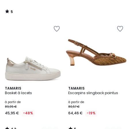
5
/
5
4,3
5
18
TAMARIS
2
TAMARIS
/ 5
/
Basket à lacets
Escarpins slingback pointus
Couleurs
Couleurs
5
à partir de
à partir de
89,95 €
80,57 €
45,95 €
-48%
64,46 €
-19%