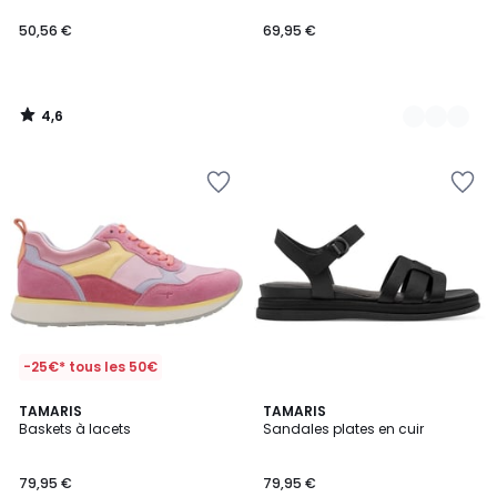
50,56 €
69,95 €
4,6
/
5
-25€* tous les 50€
5
5
2
TAMARIS
2
TAMARIS
/
/
Baskets à lacets
Sandales plates en cuir
Couleurs
Couleurs
5
5
79,95 €
79,95 €