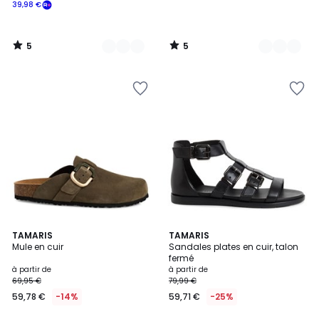
39,98 €
5
5
/
/
5
5
3,8
7
TAMARIS
3
TAMARIS
/ 5
Mule en cuir
Sandales plates en cuir, talon
Couleurs
Couleurs
fermé
à partir de
à partir de
69,95 €
79,99 €
59,78 €
-14%
59,71 €
-25%