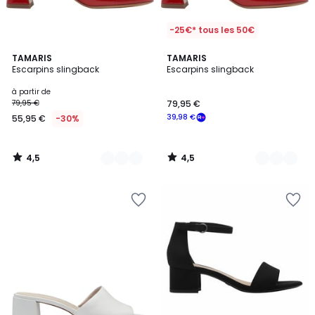
-25€* tous les 50€
4,5
4,5
2
TAMARIS
2
TAMARIS
/ 5
/ 5
Escarpins slingback
Escarpins slingback
Couleurs
Couleurs
à partir de
79,95 €
79,95 €
39,98 €
55,95 €
-30%
4,5
4,5
/
/
5
5