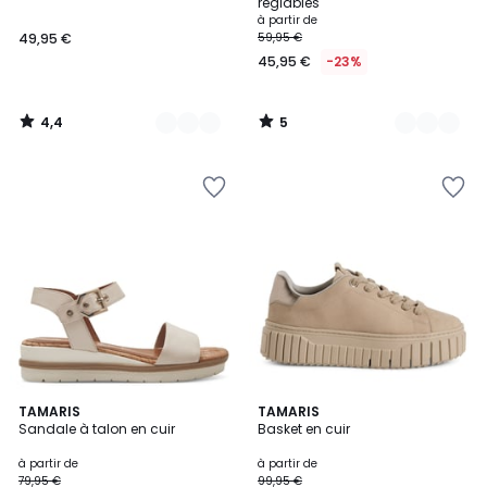
5
réglables
à partir de
49,95 €
59,95 €
45,95 €
-23%
4,4
5
/
/
5
5
5
3
TAMARIS
4
TAMARIS
/
Sandale à talon en cuir
Basket en cuir
Couleurs
Couleurs
5
à partir de
à partir de
79,95 €
99,95 €