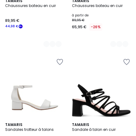
2
TAMARIS
2
TAMARIS
Chaussures bateau en cuir
Chaussures bateau en cuir
Couleurs
Couleurs
à partir de
89,95 €
89,95 €
44,98 €
65,95 €
-26%
4,6
TAMARIS
2
TAMARIS
/ 5
Sandales trotteur à talons
Sandale à talon en cuir
Couleurs