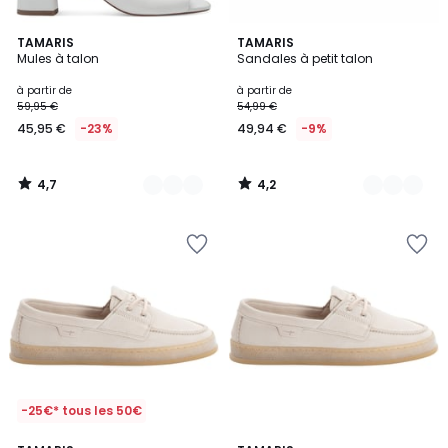
4,7
4,2
5
TAMARIS
2
TAMARIS
/ 5
/ 5
Mules à talon
Sandales à petit talon
Couleurs
Couleurs
à partir de
à partir de
59,95 €
54,99 €
45,95 €
-23%
49,94 €
-9%
4,7
4,2
/
/
5
5
-25€* tous les 50€