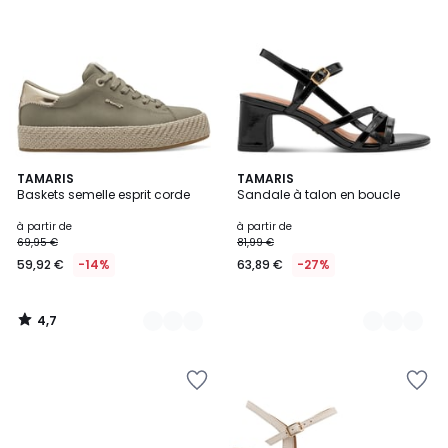
4,7
4
TAMARIS
2
TAMARIS
/ 5
Baskets semelle esprit corde
Sandale à talon en boucle
Couleurs
Couleurs
à partir de
à partir de
69,95 €
81,99 €
59,92 €
-14%
63,89 €
-27%
4,7
/
5