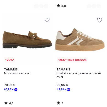
3,8
/
5
-20%*
-25€* tous les 50€
4,5
5
TAMARIS
TAMARIS
/ 5
/
Mocassins en cuir
Baskets en cuir, semelle coloris
5
miel
79,95 €
99,95 €
63,96 €
49,98 €
4,5
5
/
/