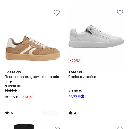
5
5
-20%*
5
4,8
24
TAMARIS
TAMARIS
/
/ 5
Baskets en cuir, semelle coloris
Baskets zippées
Couleurs
5
miel
à partir de
99,95 €
79,95 €
63,96 €
69,95 €
-30%
5
4,8
/
/
5
5