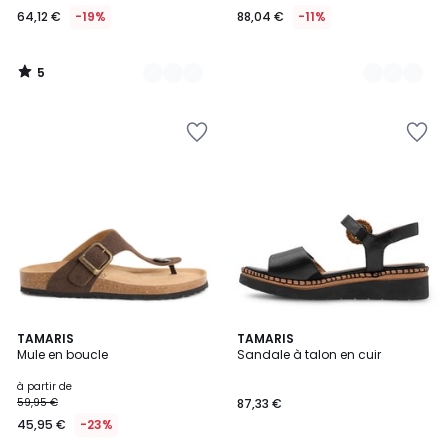
64,12 €
-19%
88,04 €
-11%
5
/
5
5
TAMARIS
TAMARIS
Mule en boucle
Sandale à talon en cuir
Couleurs
à partir de
59,95 €
87,33 €
45,95 €
-23%