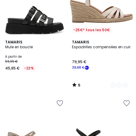
-25€* tous les 50€
5
TAMARIS
2
TAMARIS
/
Mule en boucle
Espadrilles compensées en cuir
Couleurs
5
à partir de
59,95 €
79,95 €
39,98 €
45,85 €
-23%
5
/
5