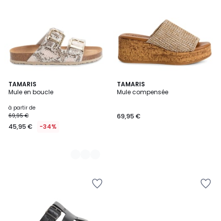
4
TAMARIS
TAMARIS
Mule en boucle
Mule compensée
Couleurs
à partir de
69,95 €
69,95 €
45,95 €
-34%