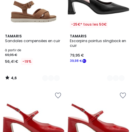
-25€* tous les 50€
4,6
4
TAMARIS
2
TAMARIS
/ 5
Sandales compensées en cuir
Escarpins pointus slingback en
Couleurs
Couleurs
cuir
à partir de
69,95 €
79,95 €
39,98 €
56,41 €
-19%
4,6
/
5