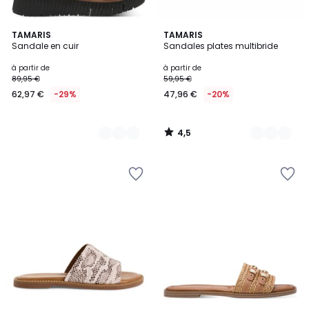
4,5
5
TAMARIS
2
TAMARIS
/ 5
Sandale en cuir
Sandales plates multibride
Couleurs
Couleurs
à partir de
à partir de
89,95 €
59,95 €
62,97 €
-29%
47,96 €
-20%
4,5
/
5