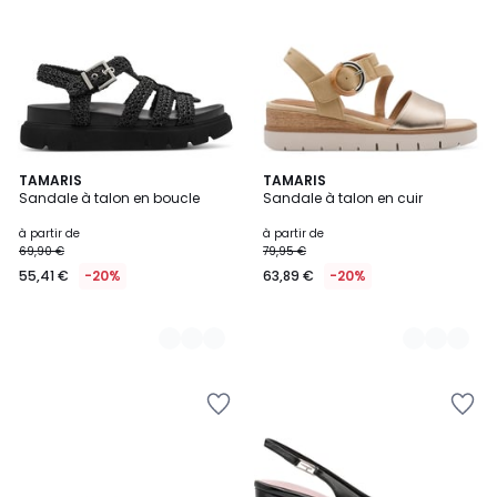
2
TAMARIS
3
TAMARIS
Sandale à talon en boucle
Sandale à talon en cuir
Couleurs
Couleurs
à partir de
à partir de
69,90 €
79,95 €
55,41 €
-20%
63,89 €
-20%