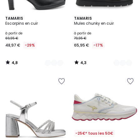
4,8
4,3
2
TAMARIS
7
TAMARIS
/ 5
/ 5
Escarpins en cuir
Mules chunky en cuir
Couleurs
Couleurs
à partir de
à partir de
69,95 €
79,95 €
48,97 €
-29%
65,95 €
-17%
4,8
4,3
/
/
5
5
-25€* tous les 50€