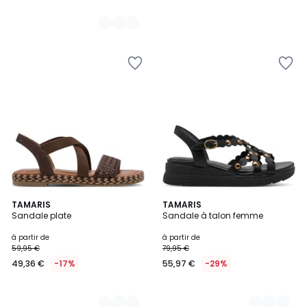
2
TAMARIS
3
TAMARIS
Sandale plate
Sandale à talon femme
Couleurs
Couleurs
à partir de
à partir de
59,95 €
79,95 €
49,36 €
-17%
55,97 €
-29%