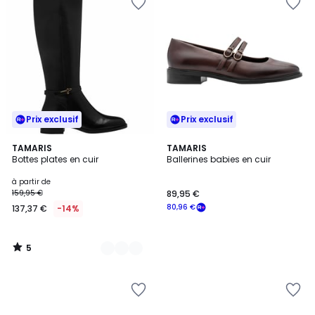
Prix exclusif
Prix exclusif
5
2
TAMARIS
TAMARIS
/
Bottes plates en cuir
Ballerines babies en cuir
Couleurs
5
à partir de
159,95 €
89,95 €
80,96 €
137,37 €
-14%
5
/
5