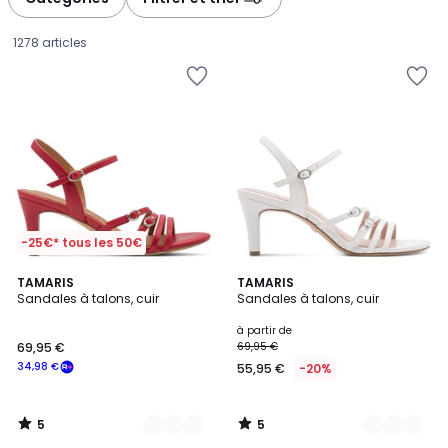
gauche
droite
1278 articles
-25€* tous les 50€
5
5
4
TAMARIS
5
TAMARIS
/
/
Sandales à talons, cuir
Sandales à talons, cuir
Couleurs
Couleurs
5
5
69,95
à partir de
69,95 €
69,95 €
€
34,98 €
55,95 €
-20%
souscrivez
à
notre
5
5
programme
/
/
5
5