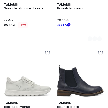
TAMARIS
2
TAMARIS
Sandale à talon en boucle
Baskets Novanna
Couleurs
79,95 €
79,95 €
39,98 €
65,95 €
-17%
3,4
15
TAMARIS
4
TAMARIS
/ 5
Baskets Novanna
Bottines plates