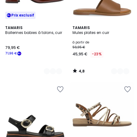
Prix exclusif
4,8
2
TAMARIS
6
TAMARIS
/ 5
Ballerines babies à talons, cuir
Mules plates en cuir
Couleurs
Couleurs
à partir de
79,95 €
59,95 €
71,96 €
45,95 €
-23%
4,8
/
5