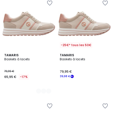
-25€* tous les 50€
2
TAMARIS
TAMARIS
Baskets à lacets
Baskets à lacets
Couleurs
79,95 €
79,95 €
39,98 €
65,95 €
-17%