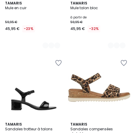
2
TAMARIS
2
TAMARIS
Mule en cuir
Mule talon bloc
Couleurs
Couleurs
à partir de
59,95 €
59,95 €
45,95 €
-23%
45,95 €
-32%
4,4
5
3
TAMARIS
4
TAMARIS
/ 5
/
Sandales trotteur à talons
Sandales compensées
Couleurs
Couleurs