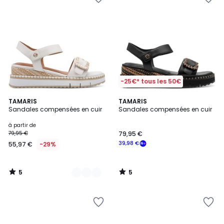
-25€* tous les 50€
5
5
2
TAMARIS
TAMARIS
/
/
Sandales compensées en cuir
Sandales compensées en cuir
Couleurs
5
5
à partir de
79,95 €
79,95 €
39,98 €
55,97 €
-29%
5
5
/
/
5
5