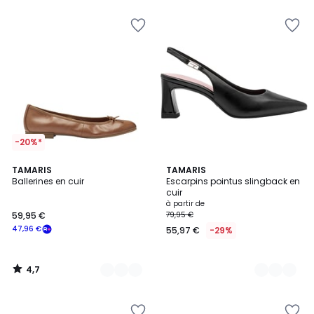
pour
payer
à
la
place
34,98
€.
-20%*
4,7
6
TAMARIS
2
TAMARIS
/ 5
Ballerines en cuir
Escarpins pointus slingback en
Couleurs
Couleurs
cuir
à partir de
59,95 €
79,95 €
47,96 €
55,97 €
-29%
4,7
/
5