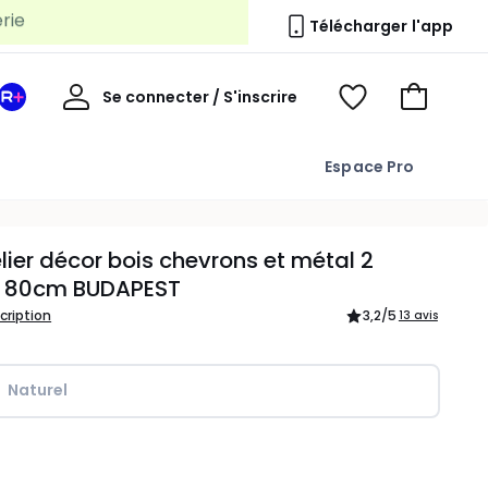
Télécharger l'app
Mon
Se connecter / S'inscrire
Mon
Voir
Voir
compte
espace
mes
mon
La
favoris
panier
Espace Pro
Redoute
+
lier décor bois chevrons et métal 2
s 80cm BUDAPEST
scription
3,2
/5
13 avis
Naturel
ité