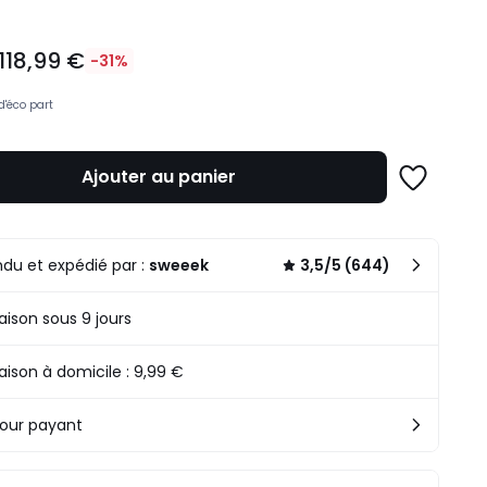
118,99 €
-31%
d'éco part
Ajouter au panier
Ajouter
à
une
n
liste
.
du et expédié par :
sweeek
3,5/5 (644)
raison sous 9 jours
raison à domicile : 9,99 €
our payant