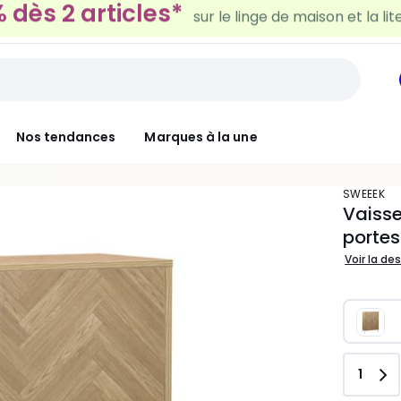
30€ tous les 100€*
sur le meuble & la déco
Nos tendances
Marques à la une
SWEEEK
Vaisse
porte
Voir la de
Quant
1