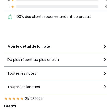
cm, ​ un de 15,8 x 15,8 x 13,9 cm, un de 35,5 x 10,7
La Redoute s'engage
1
x 16,5 cm
0
100% des clients
5
9
recommandent ce produit
Matériau : Plastique recyclé, acier, fibres
4
0
100% des clients recommandent ce produit
de bois
3
0
2
0
1
0
Couleurs
Noir, Sable
Tailles
Taille Unique
Voir le détail de la note
Du plus récent au plus ancien
Toutes les notes
Toutes les langues
21/12/2025
Great!