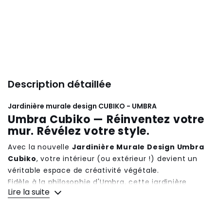
Description détaillée
Jardinière murale design CUBIKO - UMBRA
Umbra Cubiko — Réinventez votre
mur. Révélez votre style.
Avec la nouvelle
Jardinière Murale Design Umbra
Cubiko
, votre intérieur (ou extérieur !) devient un
véritable espace de créativité végétale.
Fidèle à la philosophie d'Umbra, cette jardinière
Lire la suite
associe
design contemporain, modularité
intelligente et matériaux durables
, pour
transformer n'importe quel mur en une oasis