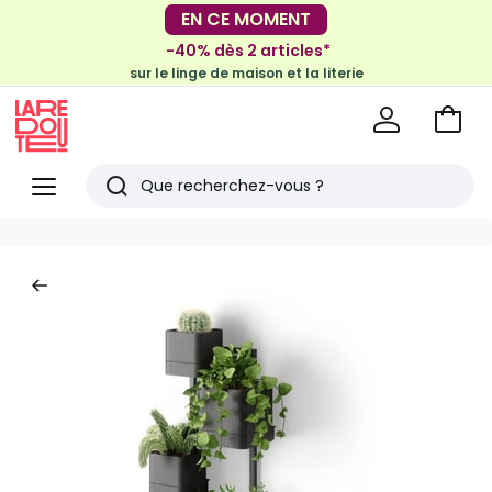
EN CE MOMENT
-30€ tous les 100€*
-40% dès 2 articles*
sur le meuble & la déco
sur le linge de maison et la literie
Voir
mon
La
panie
Redoute
Menu
Rechercher
Derniers
articles
vus