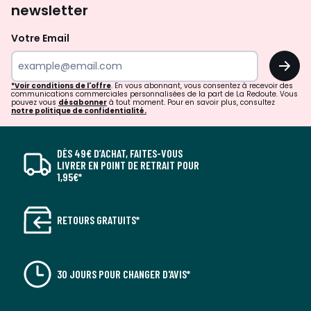
newsletter
Votre Email
OK
*Voir conditions de l'offre
. En vous abonnant, vous consentez à recevoir des
communications commerciales personnalisées de la part de La Redoute. Vous
pouvez vous
désabonner
à tout moment. Pour en savoir plus, consultez
notre politique de confidentialité.
DÈS 49€ D’ACHAT, FAITES-VOUS
LIVRER EN POINT DE RETRAIT POUR
1,95€*
RETOURS GRATUITS*
30 JOURS POUR CHANGER D'AVIS*