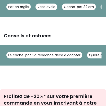
Pot en argile
Vase ovale
Cache-pot 32 cm
Po
Conseils et astuces
Le cache-pot : la tendance déco à adopter
Quelle pla
Inscription
Profitez de -20%* sur votre première
newsletter
commande en vous inscrivant à notre