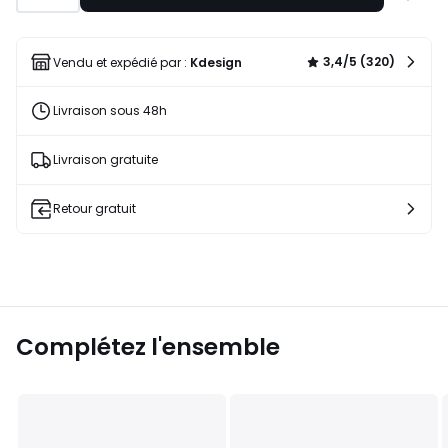
à
une
liste
3,4/5 (320)
Vendu et expédié par :
Kdesign
Livraison sous 48h
Livraison gratuite
Retour gratuit
Complétez l'ensemble