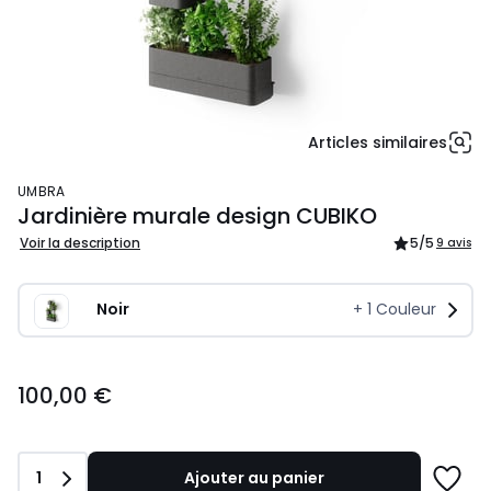
Articles similaires
UMBRA
Jardinière murale design CUBIKO
Voir la description
5
/5
9 avis
Noir
+
1
Couleur
100,00
100,00 €
€.
Quantité
1
Ajouter au panier
Ajoute