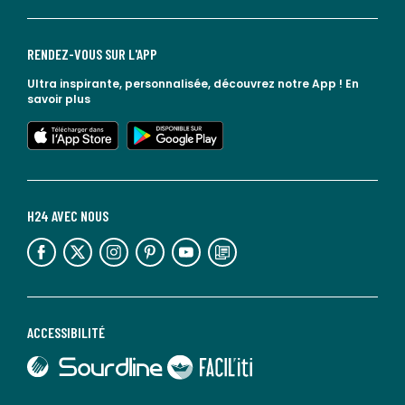
RENDEZ-VOUS SUR L'APP
Ultra inspirante, personnalisée, découvrez notre App !
En
savoir plus
lien vers l'app store
lien vers google play
H24 AVEC NOUS
lien vers l'espace réseaux sociaux
lien vers l'espace réseaux sociaux
lien vers l'espace réseaux sociaux
lien vers l'espace réseaux sociaux
lien vers l'espace réseaux sociaux
lien vers le blog la redoute
ACCESSIBILITÉ
lien vers Sourdline
lien vers Faciliti