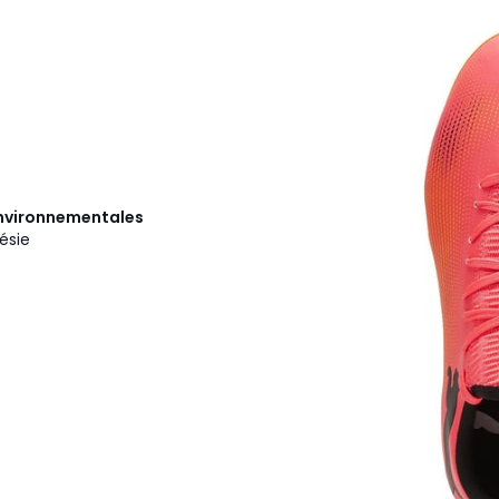
 environnementales
ésie