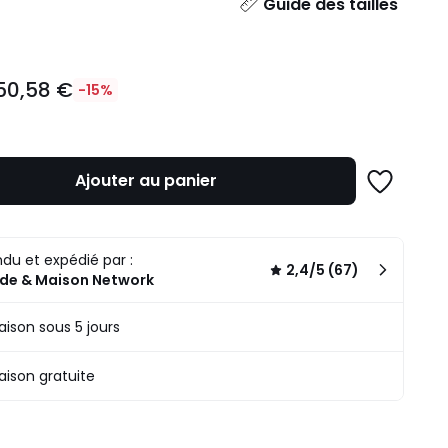
ité
Guide des tailles
50,58 €
-15%
Ajouter au panier
Ajouter
à
une
n
liste
du et expédié par :
.
2,4/5 (67)
de & Maison Network
raison sous 5 jours
raison gratuite