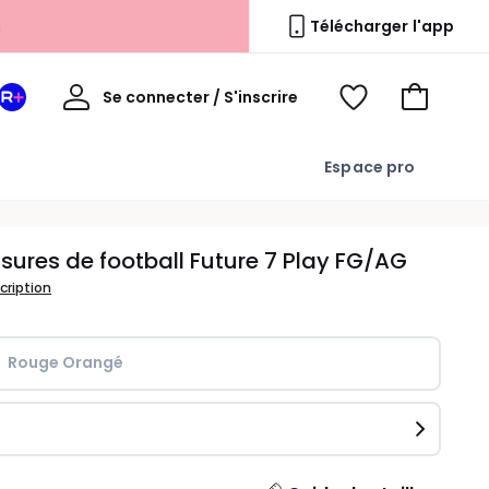
Télécharger l'app
Mon
Se connecter / S'inscrire
Mon
Voir
Voir
compte
espace
mes
mon
La
favoris
panier
Espace pro
Redoute
+
ures de football Future 7 Play FG/AG
scription
Rouge Orangé