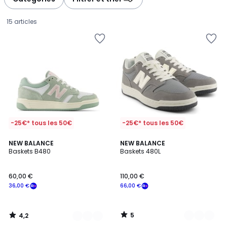
15 articles
-25€* tous les 50€
-25€* tous les 50€
4,2
5
2
NEW BALANCE
2
NEW BALANCE
/ 5
/
Baskets B480
Baskets 480L
Couleurs
Couleurs
5
60,00
60,00 €
110,00 €
€
36,00 €
66,00 €
souscrivez
à
notre
5
4,2
programme
/
/
5