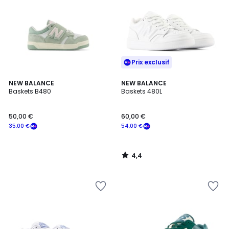
Prix exclusif
4,4
NEW BALANCE
NEW BALANCE
/ 5
Baskets B480
Baskets 480L
50,00 €
60,00 €
35,00 €
54,00 €
4,4
/
5