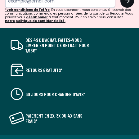
*Voir conditions de l'offre
. En vous abonnant, vous consentez à recevoir des
communications commerciales personnalisées de la part de La Redoute. Vous
pouvez vous
désabonner
à tout moment. Pour en savoir plus, consultez
notre politique de confidentialité.
DÈS 49€ D’ACHAT, FAITES-VOUS
LIVRER EN POINT DE RETRAIT POUR
1,95€*
RETOURS GRATUITS*
30 JOURS POUR CHANGER D'AVIS*
PAIEMENT EN 2X, 3X OU 4X SANS
FRAIS*