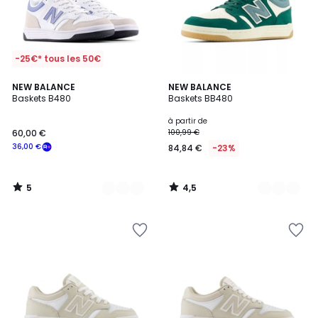
-25€* tous les 50€
5
4,5
2
NEW BALANCE
2
NEW BALANCE
/
/ 5
Baskets B480
Baskets BB480
Couleurs
Couleurs
5
à partir de
60,00 €
100,99 €
36,00 €
84,84 €
-23%
5
4,5
/
/
5
5