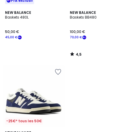
Prix exclusif
4,5
NEW BALANCE
NEW BALANCE
/ 5
Baskets 480L
Baskets BB480
50,00 €
100,00 €
45,00 €
70,00 €
4,5
/
5
-25€* tous les 50€