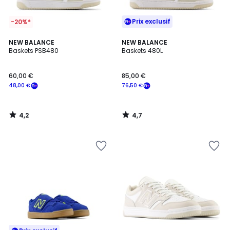
Prix exclusif
-20%*
4,2
4,7
NEW BALANCE
NEW BALANCE
/ 5
/ 5
Baskets PSB480
Baskets 480L
60,00 €
85,00 €
48,00 €
76,50 €
4,2
4,7
/
/
5
5