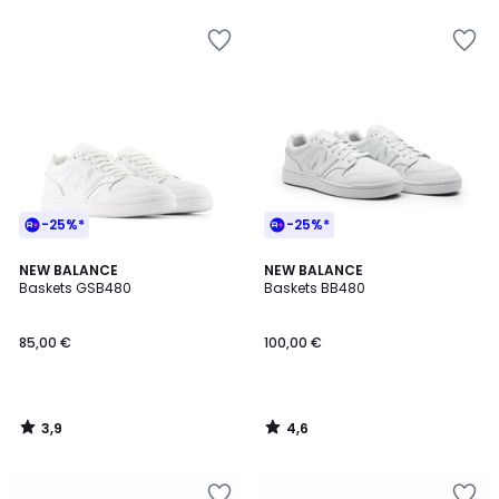
5
pour
payer
à
la
place
36,00
€.
-25%*
-25%*
3,9
4,6
NEW BALANCE
NEW BALANCE
/ 5
/ 5
Baskets GSB480
Baskets BB480
85,00 €
100,00 €
3,9
4,6
/
/
5
5