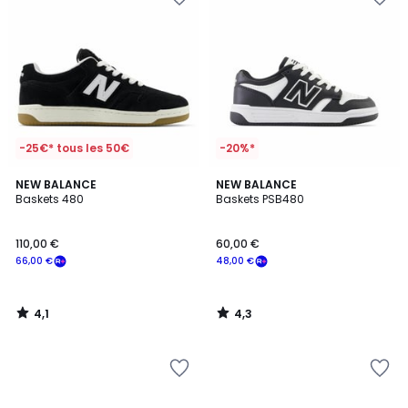
-25€* tous les 50€
-20%*
4,1
4,3
NEW BALANCE
NEW BALANCE
/ 5
/ 5
Baskets 480
Baskets PSB480
110,00 €
60,00 €
66,00 €
48,00 €
4,1
4,3
/
/
5
5