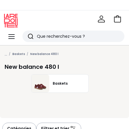
Voir
mon
La
panie
Redoute
Menu
Rechercher
Derniers
...
articles
Baskets
New balance 480 l
vus
New balance 480 l
Baskets
Catégories
Filtrer et trier