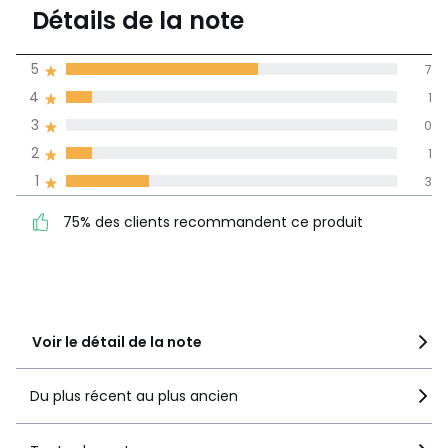
3,7
Détails de la note
(12)
moyenne des avis
5
7
dans toutes les
4
1
langues
3
0
Informations,
2
1
La Redoute s'engage
1
3
75% des clients
5
7
recommandent ce produit
4
1
75% des clients recommandent ce produit
3
0
2
1
1
3
Voir le détail de la note
Du plus récent au plus ancien