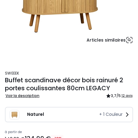
Articles similaires
SWEEEK
Buffet scandinave décor bois rainuré 2
portes coulissantes 80cm LEGACY
Voir la description
3,7
/5
12 avis
Naturel
+
1
Couleur
à partir de