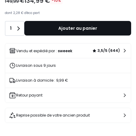
134,99 €
149,99 €
-10%
dont
2,28 €
d'éco part
Quantité
1
Ajouter au panier
3,5/5 (644)
Vendu et expédié par :
sweeek
Livraison sous 9 jours
Livraison à domicile : 9,99 €
Retour payant
Reprise possible de votre ancien produit