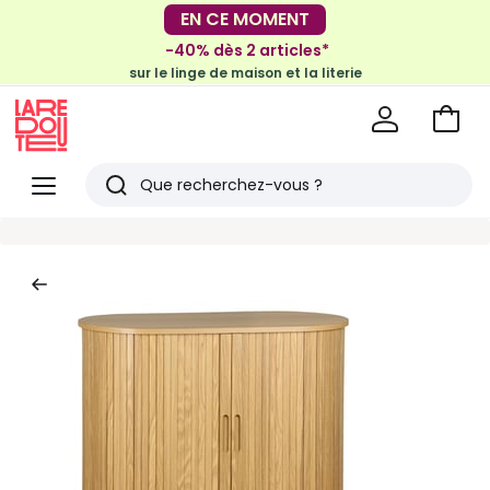
-30€ tous les 100€*
EN CE MOMENT
sur le meuble & la déco
-40% dès 2 articles*
sur le linge de maison et la literie
Voir
mon
La
panie
Redoute
Menu
Rechercher
Derniers
articles
vus