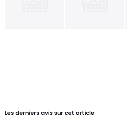
Style: Scandinave
DIMENSIONS
Buffet : L 80 x P 40 x H 80cm
Plateau : L 80 x l 40cm
Epaisseur des panneaux : 1,5cm
Etagère : L 38,5 x P 33,6cm
Hauteur entre les étagères : 28,7cm
Hauteur des pieds : 18cm
Espace entre les pieds : L 53,5 x P 24,5cm
Poids net : 19kg
Poids max supporté total : 40kg
Poids max supporté par le plateau : 20kg
Poids max supporté par les étagères: 10kg
Couleurs
Naturel, Noyer
Tailles
Taille Unique
Les derniers avis sur cet article