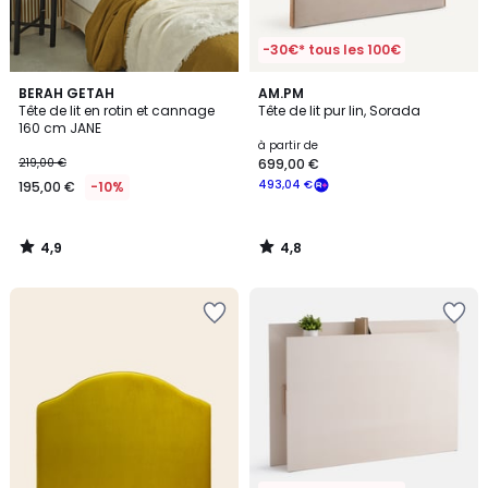
-30€* tous les 100€
4,9
4,8
BERAH GETAH
AM.PM
/ 5
/ 5
Tête de lit en rotin et cannage
Tête de lit pur lin, Sorada
160 cm JANE
à partir de
219,00 €
699,00 €
493,04 €
195,00 €
-10%
4,9
4,8
/
/
5
5