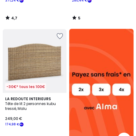
371,24 €
280,44 €
4,7
5
/
/
5
5
Alma
payez
sans
frais
-30€* tous les 100€
4,4
LA REDOUTE INTERIEURS
/ 5
Tête de lit 2 personnes kubu
tressé, Malu
249,00 €
174,98 €