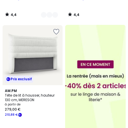
4,4
4,4
/
/
5
5
Prix exclusif
3,8
AM.PM
/ 5
Tête de lit à housser, hauteur
130 cm, MERESON
à partir de
279,00 €
210,88 €