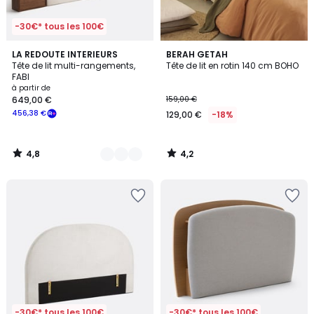
-30€* tous les 100€
4,8
4,2
2
LA REDOUTE INTERIEURS
BERAH GETAH
/ 5
/ 5
Tête de lit multi-rangements,
Tête de lit en rotin 140 cm BOHO
Couleurs
FABI
à partir de
649,00 €
159,00 €
456,38 €
129,00 €
-18%
4,8
4,2
/
/
5
5
-30€* tous les 100€
-30€* tous les 100€