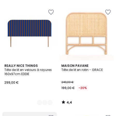
5
5
4,4
12
REALLY NICE THINGS
MAISON PAVANE
/ 5
Tête de lit en velours à rayures
Tête de lit en rotin - GRACE
Couleurs
160x97cm EDDIE
299,00 €
249,00 €
199,00 €
-20%
4,4
/
5