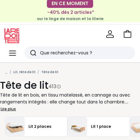
-40% dès 2 articles*
EN CE MOMENT
sur le linge de maison et la literie
-30€ tous les 100€*
sur le meuble & la déco
Voir
mon
La
panie
Redoute
Menu
Rechercher
Derniers
...
articles
Lit, tête de lit
Tête de lit
Tête de lit
vus
413
Tête de lit en bois, en tissu matelassé, en cannage ou avec
rangements intégrés : elle change tout dans la chambre.
Adossé à un dossier confortable pour lire quelques pages, poser
Lire plus
un coussin de plus ou structurer l’espace autour du lit, ce détail
a de vrais atouts au quotidien. Une tête de lit habille le mur,
Lit 2 places
Lit 1 place
protège des marques et donne tout de suite plus de relief à la
pièce. Version capitonnée pour une sensation cosy, modèle en