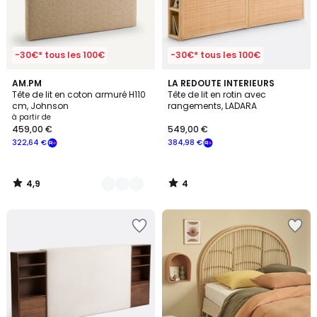
-30€* tous les 100€
-30€* tous les 100€
4,9
4
2
AM.PM
LA REDOUTE INTERIEURS
/ 5
/
Tête de lit en coton armuré H110
Tête de lit en rotin avec
Couleurs
5
cm, Johnson
rangements, LADARA
à partir de
459,00 €
549,00 €
322,64 €
384,98 €
4,9
4
/
/
5
5