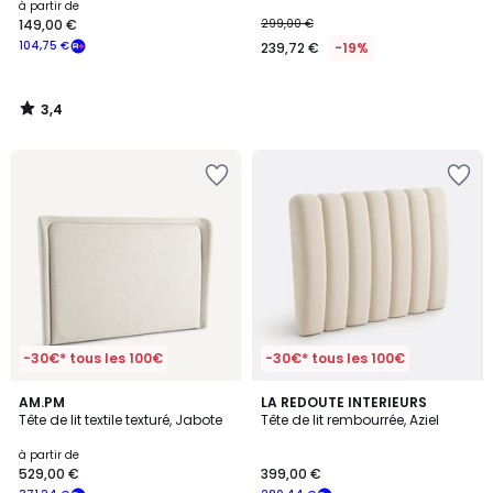
à partir de
149,00 €
299,00 €
104,75 €
239,72 €
-19%
3,4
/
5
-30€* tous les 100€
-30€* tous les 100€
4,7
5
AM.PM
LA REDOUTE INTERIEURS
/ 5
/
Tête de lit textile texturé, Jabote
Tête de lit rembourrée, Aziel
5
à partir de
529,00 €
399,00 €