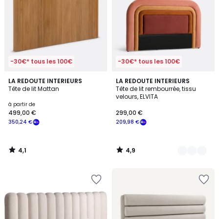
-30€* tous les 100€
-30€* tous les 100€
4,1
4,9
LA REDOUTE INTERIEURS
2
LA REDOUTE INTERIEURS
/ 5
/ 5
Tête de lit Mattan
Tête de lit rembourrée, tissu
Couleurs
velours, ELVITA
à partir de
499,00 €
299,00 €
350,24 €
209,98 €
4,1
4,9
/
/
5
5