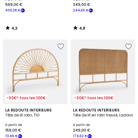
569,00 €
349,00 €
à
400,38 €
244,65 €
partir
de
569,00
4,3
4,8
€
/
/
5
5
souscrivez
à
notre
programme
pour
payer
à
la
place
400,38
€.
-30€* tous les 100€
-30€* tous les 100€
4,4
4,4
2
LA REDOUTE INTERIEURS
LA REDOUTE INTERIEURS
/ 5
/ 5
Tête de lit rotin, TIO
Tête de lit en rotin tressé, Ladara
Couleurs
à partir de
à partir de
159,00 €
249,00 €
111,46 €
174,62 €