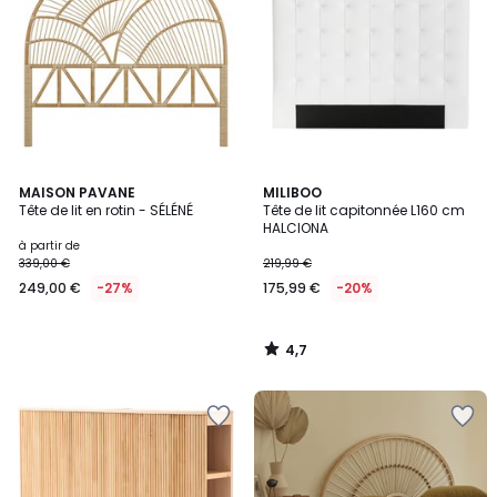
4,7
MAISON PAVANE
MILIBOO
/ 5
Tête de lit en rotin - SÉLÉNÉ
Tête de lit capitonnée L160 cm
HALCIONA
à partir de
339,00 €
219,99 €
249,00 €
-27%
175,99 €
-20%
4,7
/
5