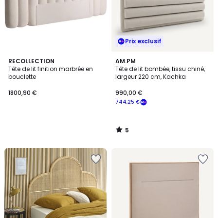
Prix exclusif
5
RECOLLECTION
AM.PM
/
Tête de lit finition marbrée en
Tête de lit bombée, tissu chiné,
5
bouclette
largeur 220 cm, Kachka
1800,90 €
990,00 €
744,25 €
5
/
5