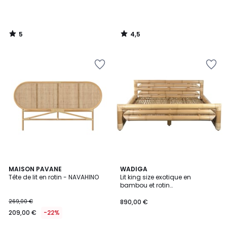
5
4,5
/
/
5
5
4,8
MAISON PAVANE
WADIGA
/ 5
Tête de lit en rotin - NAVAHINO
Lit king size exotique en
bambou et rotin
202.5x250x74cm
269,00 €
890,00 €
209,00 €
-22%