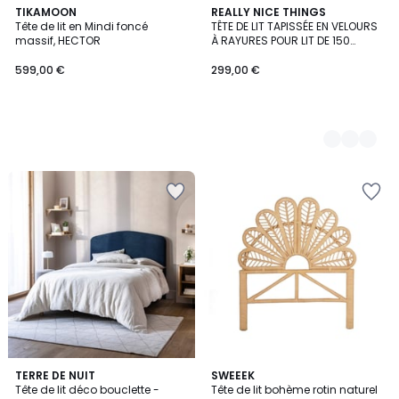
TIKAMOON
12
REALLY NICE THINGS
Tête de lit en Mindi foncé
TÊTE DE LIT TAPISSÉE EN VELOURS
Couleurs
massif, HECTOR
À RAYURES POUR LIT DE 150
SUZANNE
599,00 €
299,00 €
4
4,3
4
TERRE DE NUIT
SWEEEK
/
/ 5
Tête de lit déco bouclette -
Tête de lit bohème rotin naturel
Couleurs