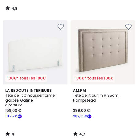
4,8
/
5
-30€* tous les 100€
-30€* tous les 100€
4
4,7
LA REDOUTE INTERIEURS
AM.PM
/
/ 5
Tête de lit à housser forme
Tête de lit pur lin H135cm,
5
galbée, Gatine
Hampstead
à partir de
159,00 €
399,00 €
111,75 €
282,10 €
4
4,7
/
/