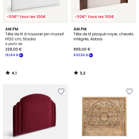
-30€* tous les 100€
-30€* tous les 100€
4,1
3,2
AM.PM
AM.PM
/ 5
/ 5
Tête de lit à housser pin massif
Tête de lit plaqué noyer, chevets
H120 cm, Stadia
intégrés, Abbas
à partir de
229,00 €
899,00 €
161,64 €
630,56 €
4,1
3,2
/
/
5
5