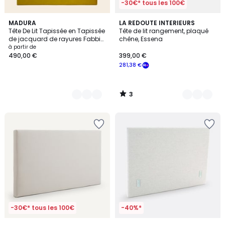
-30€* tous les 100€
3
13
MADURA
2
LA REDOUTE INTERIEURS
/
Tête De Lit Tapissée en Tapissée
Tête de lit rangement, plaqué
Couleurs
Couleurs
5
de jacquard de rayures Fabbio
chêne, Essena
CEPHEE
à partir de
490,00 €
399,00 €
281,38 €
3
/
5
-30€* tous les 100€
-40%*