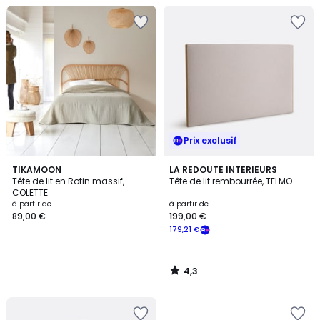
Prix exclusif
4,3
TIKAMOON
LA REDOUTE INTERIEURS
/ 5
Tête de lit en Rotin massif,
Tête de lit rembourrée, TELMO
COLETTE
à partir de
à partir de
89,00 €
199,00 €
179,21 €
4,3
/
5