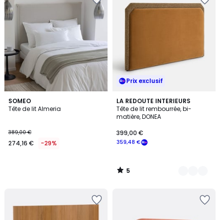
Prix exclusif
5
SOMEO
2
LA REDOUTE INTERIEURS
/
Tête de lit Almeria
Tête de lit rembourrée, bi-
Couleurs
5
matière, DONEA
389,00 €
399,00 €
359,48 €
274,16 €
-29%
5
/
5