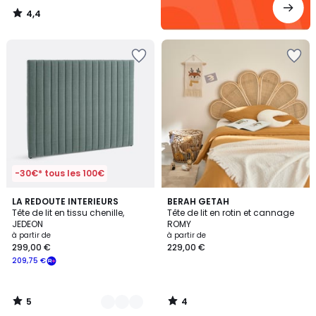
4,4
/
5
-30€* tous les 100€
5
4
2
LA REDOUTE INTERIEURS
BERAH GETAH
/
/
Tête de lit en tissu chenille,
Tête de lit en rotin et cannage
Couleurs
5
5
JEDEON
ROMY
à partir de
à partir de
299,00 €
229,00 €
209,75 €
5
4
/
/