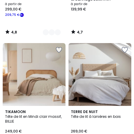
à partir de
à partir de
299,00 €
139,99 €
209,75 €
4,8
4,7
/
/
5
5
5
4,5
TIKAMOON
TERRE DE NUIT
/
/ 5
Tête de lit en Mindi clair massif,
Tête de lit à lanières en bois
5
BILLIE
249,00 €
269,00 €