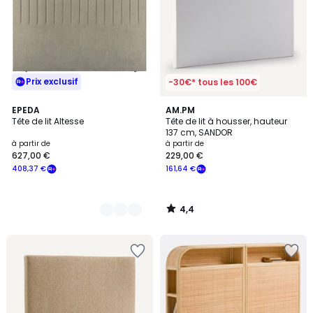
Prix exclusif
-30€* tous les 100€
4,4
3
EPEDA
AM.PM
/ 5
Tête de lit Altesse
Tête de lit à housser, hauteur
Couleurs
137 cm, SANDOR
à partir de
à partir de
627,00 €
229,00 €
408,37 €
161,64 €
4,4
/
5