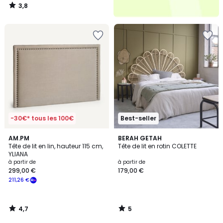
3,8
/
5
-30€* tous les 100€
Best-seller
4,7
5
AM.PM
BERAH GETAH
/ 5
/
Tête de lit en lin, hauteur 115 cm,
Tête de lit en rotin COLETTE
5
YLIANA
à partir de
à partir de
299,00 €
179,00 €
211,26 €
4,7
5
/
/
5
5