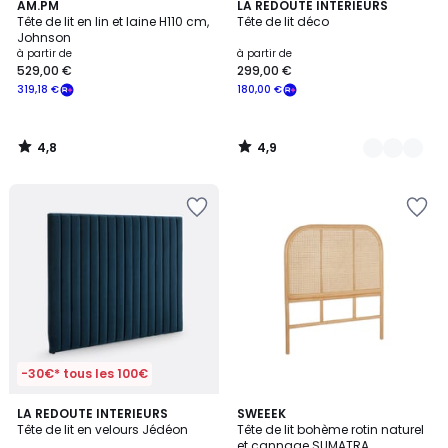
4,8
4,9
AM.PM
2
LA REDOUTE INTERIEURS
/ 5
/ 5
Tête de lit en lin et laine H110 cm,
Tête de lit déco
Couleurs
Johnson
à partir de
à partir de
529,00 €
299,00 €
319,18 €
180,00 €
4,8
4,9
/
/
5
5
-30€* tous les 100€
4,8
4,7
2
LA REDOUTE INTERIEURS
SWEEEK
/ 5
/ 5
Tête de lit en velours Jédéon
Tête de lit bohème rotin naturel
Couleurs
et cannage SUMATRA