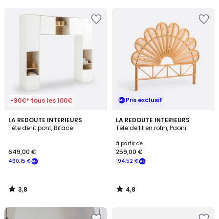
5
5
Prix exclusif
-30€* tous les 100€
3,8
4,8
LA REDOUTE INTERIEURS
LA REDOUTE INTERIEURS
/ 5
/ 5
Tête de lit pont, Biface
Tête de lit en rotin, Paoni
à partir de
649,00 €
259,00 €
460,15 €
194,52 €
3,8
4,8
/
/
5
5