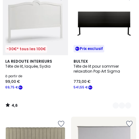
Prix exclusif
-30€* tous les 100€
4,6
LA REDOUTE INTERIEURS
2
BULTEX
/ 5
Tête de lit, laquée, Sydia
Tête de lit pour sommier
Couleurs
relaxation Pop Art Sigma
à partir de
99,00 €
773,00 €
69,75 €
541,55 €
4,6
/
5