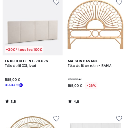
-30€* tous les 100€
3,5
4,8
LA REDOUTE INTERIEURS
MAISON PAVANE
/ 5
/ 5
Tête de lit XXL, Ivori
Tête de lit en rotin - BAHIA
589,00 €
269,00 €
413,44 €
199,00 €
-26%
3,5
4,8
/
/
5
5