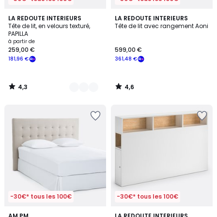
4,3
4,6
2
LA REDOUTE INTERIEURS
LA REDOUTE INTERIEURS
/ 5
/ 5
Tête de lit, en velours texturé,
Tête de lit avec rangement Aoni
Couleurs
PAPILLA
à partir de
259,00 €
599,00 €
181,96 €
361,48 €
4,3
4,6
/
/
5
5
-30€* tous les 100€
-30€* tous les 100€
4,6
4,1
AM.PM
LA REDOUTE INTERIEURS