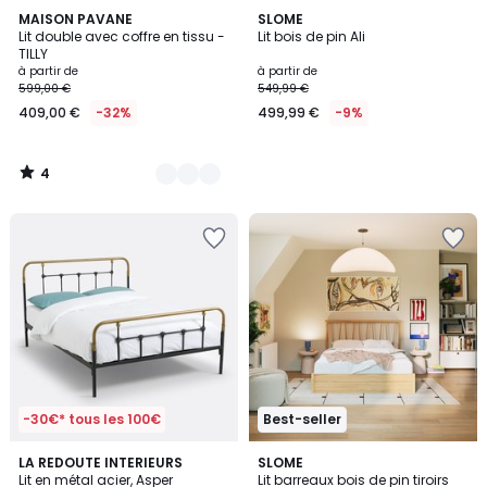
4
3
MAISON PAVANE
SLOME
/
Lit double avec coffre en tissu -
Lit bois de pin Ali
Couleurs
5
TILLY
à partir de
à partir de
599,00 €
549,99 €
409,00 €
-32%
499,99 €
-9%
4
/
5
-30€* tous les 100€
Best-seller
4,1
2
LA REDOUTE INTERIEURS
SLOME
/ 5
Lit en métal acier, Asper
Lit barreaux bois de pin tiroirs
Couleurs