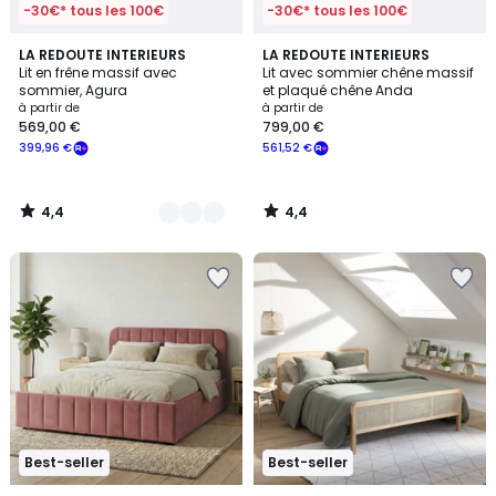
-30€* tous les 100€
-30€* tous les 100€
4,4
4,4
2
LA REDOUTE INTERIEURS
LA REDOUTE INTERIEURS
/ 5
/ 5
Lit en frêne massif avec
Lit avec sommier chêne massif
Couleurs
sommier, Agura
et plaqué chêne Anda
à partir de
à partir de
569,00 €
799,00 €
399,96 €
561,52 €
4,4
4,4
/
/
5
5
Best-seller
Best-seller