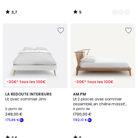
3,7
5
/
/
5
5
-30€* tous les 100€
-30€* tous les 100€
3,6
5
LA REDOUTE INTERIEURS
AM.PM
/ 5
/
Lit avec sommier Jimi
Lit 2 places aves sommier
5
assemblé, en chêne massif,
CASPIAN
à partir de
à partir de
249,00 €
1700,00 €
175,86 €
1192,10 €
3,6
5