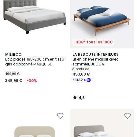
-30€* tous les 100€
4,8
MILIBOO
LA REDOUTE INTERIEURS
/ 5
Lit 2 places 180x200 cm en tissu
Lit en chêne massif avec
gris capitonné MARQUISE
sommier, JUCCA
à partir de
499,99 €
499,00 €
351,52 €
349,99 €
-30%
4,8
/
5