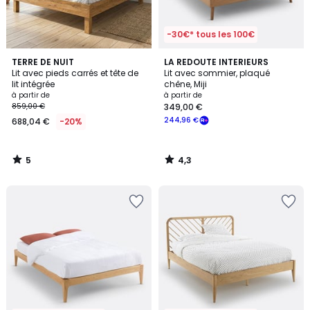
-30€* tous les 100€
5
4,3
TERRE DE NUIT
LA REDOUTE INTERIEURS
/
/ 5
Lit avec pieds carrés et tête de
Lit avec sommier, plaqué
5
lit intégrée
chêne, Miji
à partir de
à partir de
859,00 €
349,00 €
244,96 €
688,04 €
-20%
5
4,3
/
/
5
5