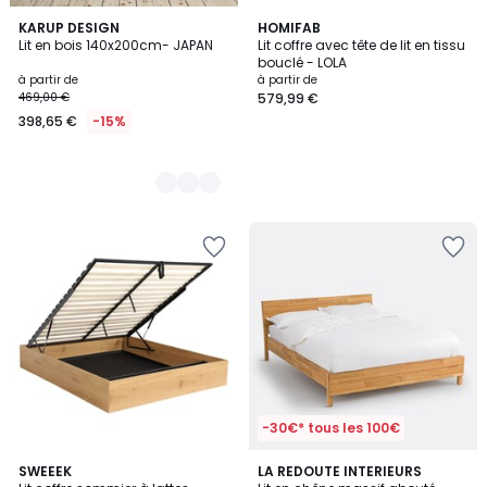
5
KARUP DESIGN
HOMIFAB
Lit en bois 140x200cm- JAPAN
Lit coffre avec tête de lit en tissu
Couleurs
bouclé - LOLA
à partir de
à partir de
469,00 €
579,99 €
398,65 €
-15%
-30€* tous les 100€
4
4,3
2
SWEEEK
LA REDOUTE INTERIEURS