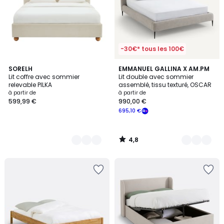
-30€* tous les 100€
4,8
4
SORELH
2
EMMANUEL GALLINA X AM.PM
/ 5
Lit coffre avec sommier
Lit double avec sommier
Couleurs
Couleurs
relevable PILKA
assemblé, tissu texturé, OSCAR
à partir de
à partir de
599,99 €
990,00 €
695,10 €
4,8
/
5