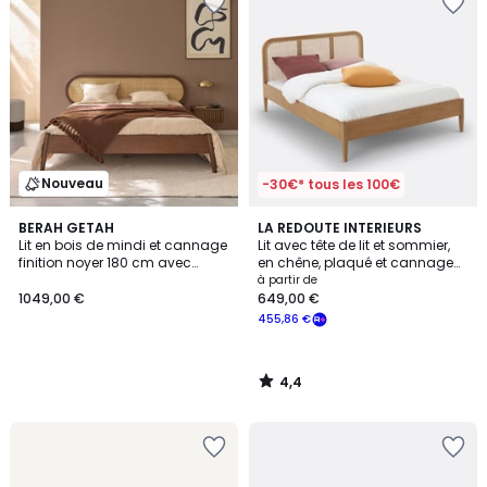
Nouveau
-30€* tous les 100€
4,4
BERAH GETAH
LA REDOUTE INTERIEURS
/ 5
Lit en bois de mindi et cannage
Lit avec tête de lit et sommier,
finition noyer 180 cm avec
en chêne, plaqué et cannage
sommier LILA
de rotin, MADARA
à partir de
1049,00 €
649,00 €
455,86 €
4,4
/
5