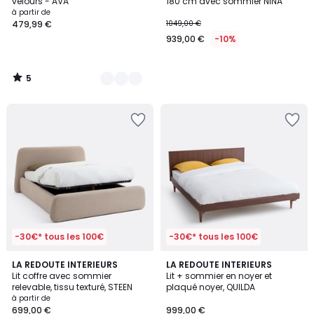
5
velours - AVA
180 cm avec sommier NINA
à partir de
479,99 €
1049,00 €
939,00 €
-10%
5
/
5
-30€* tous les 100€
-30€* tous les 100€
4
LA REDOUTE INTERIEURS
LA REDOUTE INTERIEURS
/
Lit coffre avec sommier
Lit + sommier en noyer et
5
relevable, tissu texturé, STEEN
plaqué noyer, QUILDA
à partir de
699,00 €
999,00 €