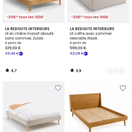
-30€* tous les 100€
-30€* tous les 100€
4,7
3,9
LA REDOUTE INTERIEURS
2
LA REDOUTE INTERIEURS
/ 5
/ 5
Lit en chêne massif abouté
Lit coffre avec sommier
Couleurs
sans sommier, Zulda
relevable, Nasik
à partir de
à partir de
329,00 €
599,00 €
231,46 €
421,38 €
4,7
3,9
/
/
5
5