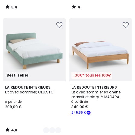
599,00
3,4
4
€
/
/
5
5
souscrivez
à
notre
programme
pour
payer
à
la
place
422,55
€.
Best-seller
-30€* tous les 100€
4,8
3
LA REDOUTE INTERIEURS
LA REDOUTE INTERIEURS
/ 5
Lit avec sommier, CELESTO
Lit avec sommier en chêne
Couleurs
massif et plaqué, MADARA
à partir de
à partir de
299,00 €
349,00 €
245,86 €
4,8
/