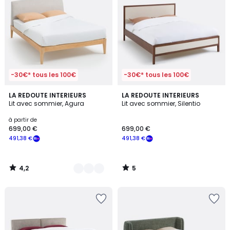
-30€* tous les 100€
-30€* tous les 100€
4,2
5
2
LA REDOUTE INTERIEURS
LA REDOUTE INTERIEURS
/ 5
/
Lit avec sommier, Agura
Lit avec sommier, Silentio
Couleurs
5
à partir de
699,00 €
699,00 €
491,38 €
491,38 €
4,2
5
/
/
5
5