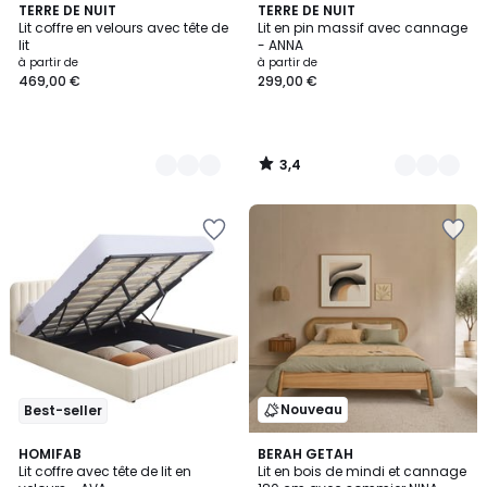
3,4
4
TERRE DE NUIT
3
TERRE DE NUIT
/ 5
Lit coffre en velours avec tête de
Lit en pin massif avec cannage
Couleurs
Couleurs
lit
- ANNA
à partir de
à partir de
469,00 €
299,00 €
3,4
/
5
Nouveau
Best-seller
5
5
HOMIFAB
BERAH GETAH
/
Lit coffre avec tête de lit en
Lit en bois de mindi et cannage
Couleurs