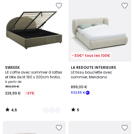
-30€* tous les 100€
4,5
5
3
SWEEEK
LA REDOUTE INTERIEURS
/ 5
/
Lit coffre avec sommier à lattes
Lit tissu bouclette avec
Couleurs
5
et tête de lit 160 x 200cm finition
sommier, Meridiano
bouclette CAMERON
à partir de
469,99 €
899,00 €
632,55 €
328,99 €
-31%
4,5
5
/
/
5
5