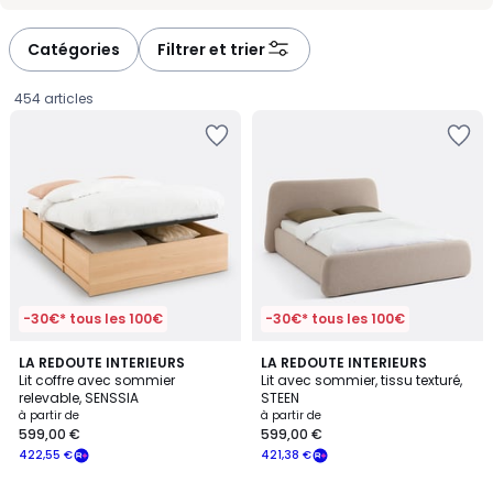
-
-
défiler
défiler
à
à
Catégories
Filtrer et trier
gauche
droite
454 articles
-30€* tous les 100€
-30€* tous les 100€
3,4
4
LA REDOUTE INTERIEURS
LA REDOUTE INTERIEURS
/ 5
/
Lit coffre avec sommier
Lit avec sommier, tissu texturé,
5
relevable, SENSSIA
STEEN
Prix
à partir de
à partir de
599,00 €
599,00 €
à
422,55 €
421,38 €
partir
de