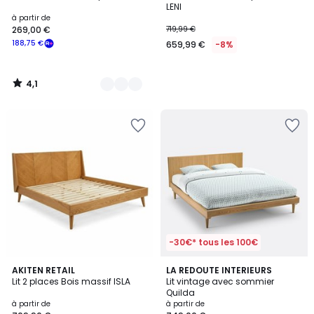
LENI
à partir de
269,00 €
719,99 €
188,75 €
659,99 €
-8%
4,1
/
5
-30€* tous les 100€
4,3
AKITEN RETAIL
LA REDOUTE INTERIEURS
/ 5
Lit 2 places Bois massif ISLA
Lit vintage avec sommier
Quilda
à partir de
à partir de