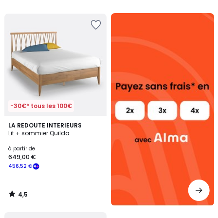
5
5
Alma
payez
sans
frais
-30€* tous les 100€
4,5
LA REDOUTE INTERIEURS
/ 5
Lit + sommier Quilda
à partir de
649,00 €
456,52 €
4,5
/
5