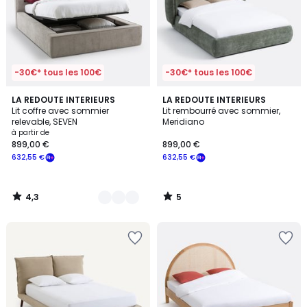
-30€* tous les 100€
-30€* tous les 100€
4,3
5
2
LA REDOUTE INTERIEURS
LA REDOUTE INTERIEURS
/ 5
/
Lit coffre avec sommier
Lit rembourré avec sommier,
Couleurs
5
relevable, SEVEN
Meridiano
à partir de
899,00 €
899,00 €
632,55 €
632,55 €
4,3
5
/
/
5
5