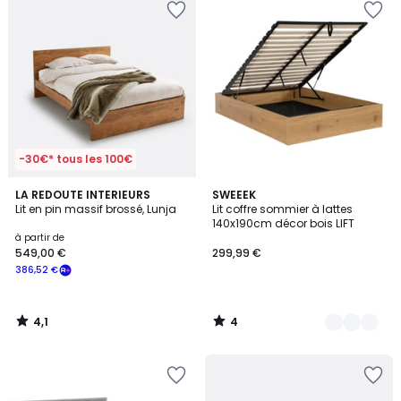
-30€* tous les 100€
4,1
4
LA REDOUTE INTERIEURS
2
SWEEEK
/ 5
/
Lit en pin massif brossé, Lunja
Lit coffre sommier à lattes
Couleurs
5
140x190cm décor bois LIFT
à partir de
549,00 €
299,99 €
386,52 €
4,1
4
/
/
5
5