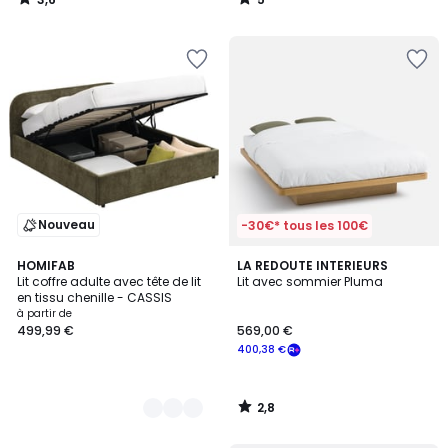
/
/
5
5
Nouveau
-30€* tous les 100€
2,8
2
HOMIFAB
LA REDOUTE INTERIEURS
/ 5
Lit coffre adulte avec tête de lit
Lit avec sommier Pluma
Couleurs
en tissu chenille - CASSIS
à partir de
499,99 €
569,00 €
400,38 €
2,8
/
5