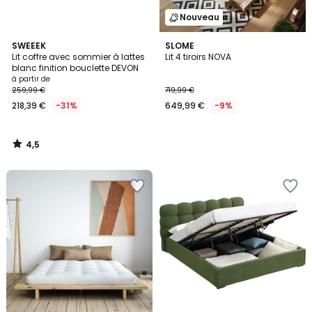
Nouveau
4,5
SWEEEK
SLOME
/ 5
Lit coffre avec sommier à lattes
Lit 4 tiroirs NOVA
blanc finition bouclette DEVON
à partir de
259,99 €
719,99 €
218,39 €
-31%
649,99 €
-9%
4,5
/
5