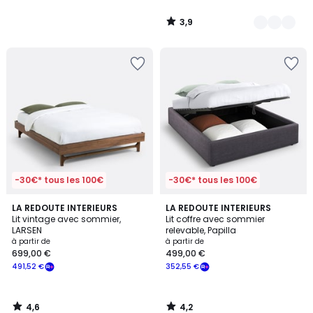
3,9
/
5
-30€* tous les 100€
-30€* tous les 100€
4,6
4,2
LA REDOUTE INTERIEURS
LA REDOUTE INTERIEURS
/ 5
/ 5
Lit vintage avec sommier,
Lit coffre avec sommier
LARSEN
relevable, Papilla
à partir de
à partir de
699,00 €
499,00 €
491,52 €
352,55 €
4,6
4,2
/
/