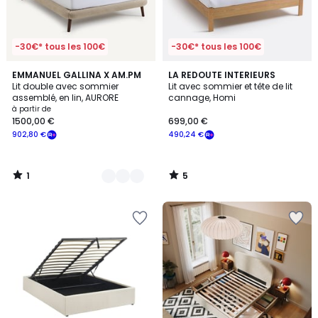
-30€* tous les 100€
-30€* tous les 100€
1
5
2
EMMANUEL GALLINA X AM.PM
LA REDOUTE INTERIEURS
/
/
Lit double avec sommier
Lit avec sommier et tête de lit
Couleurs
5
5
assemblé, en lin, AURORE
cannage, Homi
à partir de
1500,00 €
699,00 €
902,80 €
490,24 €
1
5
/
/
5
5