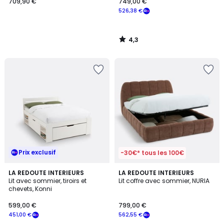
709,90 €
749,00 €
526,38 €
4,3
/
5
Prix exclusif
-30€* tous les 100€
3,7
5
LA REDOUTE INTERIEURS
2
LA REDOUTE INTERIEURS
/ 5
/
Lit avec sommier, tiroirs et
Lit coffre avec sommier, NURIA
Couleurs
5
chevets, Konni
599,00 €
799,00 €
451,00 €
562,55 €