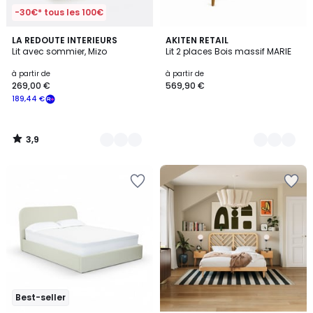
-30€* tous les 100€
3,9
2
LA REDOUTE INTERIEURS
2
AKITEN RETAIL
/ 5
Lit avec sommier, Mizo
Lit 2 places Bois massif MARIE
Couleurs
Couleurs
à partir de
à partir de
269,00 €
569,90 €
189,44 €
3,9
/
5
Best-seller