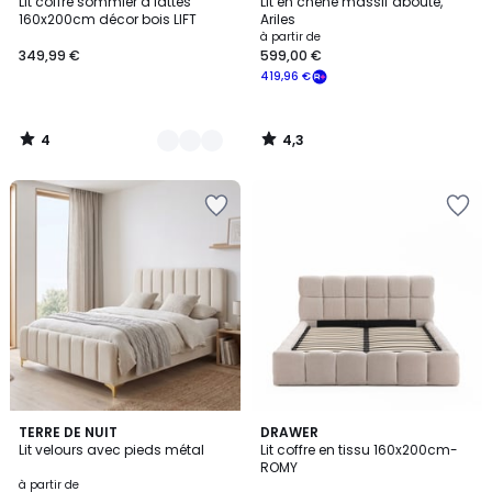
/
/ 5
Lit coffre sommier à lattes
Lit en chêne massif abouté,
Couleurs
5
160x200cm décor bois LIFT
Ariles
à partir de
349,99 €
599,00 €
419,96 €
4
4,3
/
/
5
5
2
TERRE DE NUIT
2
DRAWER
Lit velours avec pieds métal
Lit coffre en tissu 160x200cm-
Couleurs
Couleurs
ROMY
à partir de