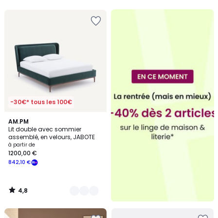
5
-30€* tous les 100€
4,8
2
AM.PM
/ 5
Lit double avec sommier
Couleurs
assemblé, en velours, JABOTE
à partir de
1200,00 €
842,10 €
4,8
/
5