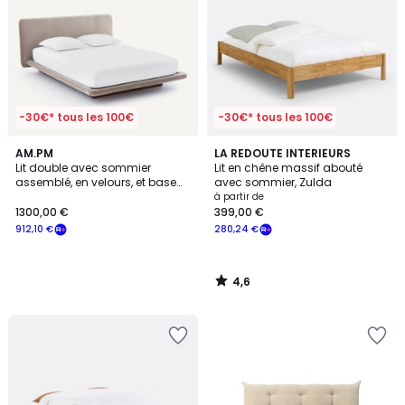
-30€* tous les 100€
-30€* tous les 100€
4,6
AM.PM
LA REDOUTE INTERIEURS
/ 5
Lit double avec sommier
Lit en chêne massif abouté
assemblé, en velours, et base
avec sommier, Zulda
en noyer, SLICE
à partir de
1300,00 €
399,00 €
912,10 €
280,24 €
4,6
/
5