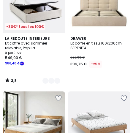
-30€* tous les 100€
3,8
2
LA REDOUTE INTERIEURS
DRAWER
/ 5
Lit coffre avec sommier
Lit coffre en tissu 160x200cm-
Couleurs
relevable, Papilla
SERENITA
à partir de
549,00 €
529,00 €
386,40 €
396,75 €
-25%
3,8
/
5