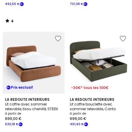
492,55 €
701,38 €
4
/
5
Prix exclusif
-30€* tous les 100€
3,9
LA REDOUTE INTERIEURS
2
LA REDOUTE INTERIEURS
/ 5
Lit coffre avec sommier
Lit coffre bouclette avec
Couleurs
relevable, tissu chenillé, STEEN
sommier relevable, Conto
à partir de
à partir de
699,00 €
699,00 €
630,18 €
491,40 €