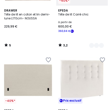
-40%*
5
3,2
DRAWER
3
EPEDA
/
/ 5
Tête de lit en coton et lin demi-
Tête de lit Carré chic
Couleurs
5
lune L170cm- NOUSSA
à partir de
229,99 €
600,00 €
360,94 €
5
3,2
/
/
5
5
Prix exclusif
-40%*