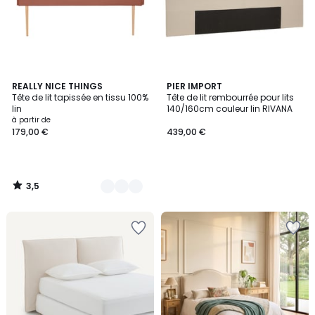
3,5
4
REALLY NICE THINGS
PIER IMPORT
/ 5
Tête de lit tapissée en tissu 100%
Tête de lit rembourrée pour lits
Couleurs
lin
140/160cm couleur lin RIVANA
à partir de
179,00 €
439,00 €
3,5
/
5