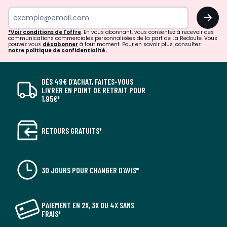
OK
*Voir conditions de l'offre
. En vous abonnant, vous consentez à recevoir des
communications commerciales personnalisées de la part de La Redoute. Vous
pouvez vous
désabonner
à tout moment. Pour en savoir plus, consultez
notre politique de confidentialité.
DÈS 49€ D’ACHAT, FAITES-VOUS
LIVRER EN POINT DE RETRAIT POUR
1,95€*
RETOURS GRATUITS*
30 JOURS POUR CHANGER D'AVIS*
PAIEMENT EN 2X, 3X OU 4X SANS
FRAIS*