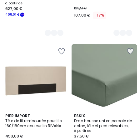
à partir de
627,00 €
129,51 €
408,01 €
107,00 €
-17%
3,6
PIER IMPORT
11
ESSIX
/ 5
Tête de lit rembourrée pour lits
Drap housse uni en percale de
Couleurs
160/180cm couleur lin RIVANA
coton, tête et pied relevables,
bonnet de 30cm, PREMIÈRE
à partir de
459,00 €
37,50 €