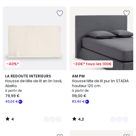
5
5
-40%*
-30€* tous les 100€
4
4,2
4
LA REDOUTE INTERIEURS
2
AM.PM
/
/ 5
Housse de tête de lit en lin lavé,
Housse tête de lit pur lin STADIA
Couleurs
Couleurs
5
Abella
hauteur 120 cm
à partir de
à partir de
79,99 €
119,00 €
40,00 €
83,40 €
4
4,2
/
/
5
5