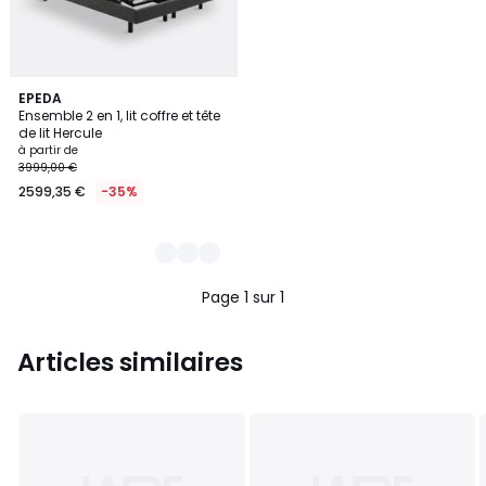
3
EPEDA
Ensemble 2 en 1, lit coffre et tête
Couleurs
de lit Hercule
à partir de
3999,00 €
2599,35 €
-35%
Page 1 sur 1
Articles similaires