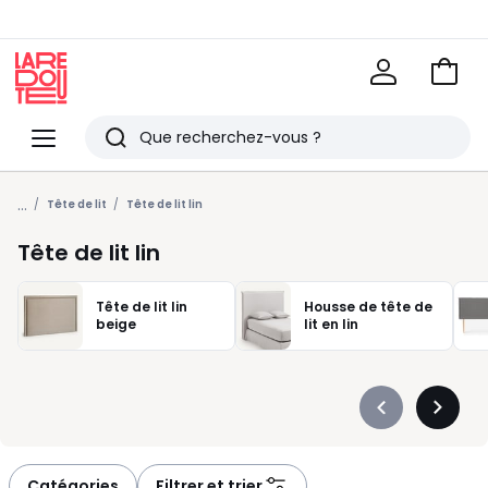
Voir
mon
La
panie
Redoute
Menu
Rechercher
Derniers
...
articles
Tête de lit
Tête de lit lin
vus
Tête de lit lin
Tête de lit lin
Housse de tête de
beige
lit en lin
Précédent
Suivan
-
-
défiler
défiler
à
à
Catégories
Filtrer et trier