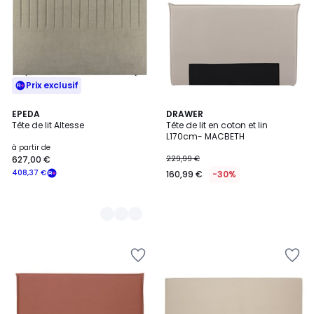
Prix exclusif
3
EPEDA
DRAWER
Tête de lit Altesse
Tête de lit en coton et lin
Couleurs
L170cm- MACBETH
à partir de
627,00 €
229,99 €
408,37 €
160,99 €
-30%