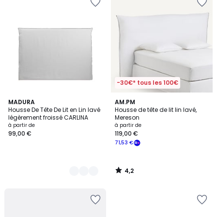
-30€* tous les 100€
4,2
8
MADURA
AM.PM
/ 5
Housse De Tête De Lit en Lin lavé
Housse de tête de lit lin lavé,
Couleurs
légèrement froissé CARLINA
Mereson
à partir de
à partir de
99,00 €
119,00 €
71,53 €
4,2
/
5