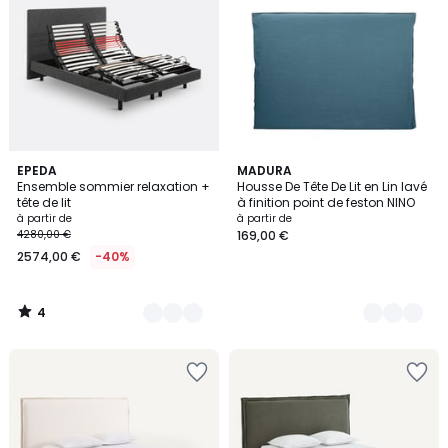
4
3
EPEDA
4
MADURA
/
Ensemble sommier relaxation +
Housse De Tête De Lit en Lin lavé
Couleurs
Couleurs
5
tête de lit
à finition point de feston NINO
à partir de
à partir de
4280,00 €
169,00 €
2574,00 €
-40%
4
/
5