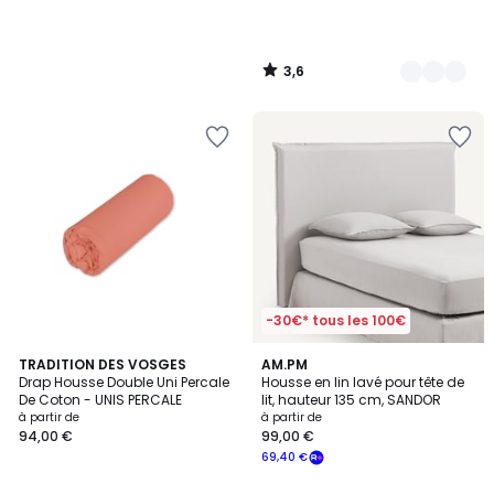
3,6
/
5
-30€* tous les 100€
4,5
4,6
27
TRADITION DES VOSGES
3
AM.PM
/ 5
/ 5
Drap Housse Double Uni Percale
Housse en lin lavé pour tête de
Couleurs
Couleurs
De Coton - UNIS PERCALE
lit, hauteur 135 cm, SANDOR
à partir de
à partir de
94,00 €
99,00 €
69,40 €