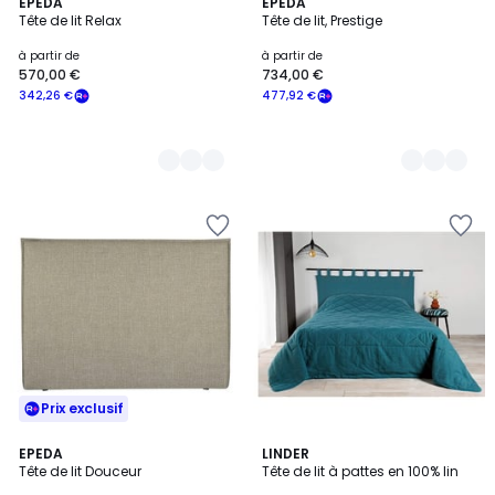
3
EPEDA
2
EPEDA
Tête de lit Relax
Tête de lit, Prestige
Couleurs
Couleurs
à partir de
à partir de
570,00 €
734,00 €
342,26 €
477,92 €
Prix exclusif
3
EPEDA
4
LINDER
Tête de lit Douceur
Tête de lit à pattes en 100% lin
Couleurs
Couleurs