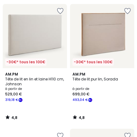
souscrivez
à
notre
programme
pour
payer
à
la
place
211,26
€.
-30€* tous les 100€
-30€* tous les 100€
4,8
4,8
AM.PM
AM.PM
/ 5
/ 5
Tête de lit en lin et laine H110 cm,
Tête de lit pur lin, Sorada
Johnson
à partir de
à partir de
529,00 €
699,00 €
319,18 €
493,04 €
4,8
4,8
/
/
5
5