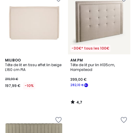
-30€* tous les 100€
4,7
MILIBOO
AM.PM
/ 5
Tête de lit en tissu effet lin beige
Tête de lit pur lin H135cm,
L160 cm PIA
Hampstead
219,99 €
399,00 €
282,10 €
197,99 €
-10%
4,7
/
5