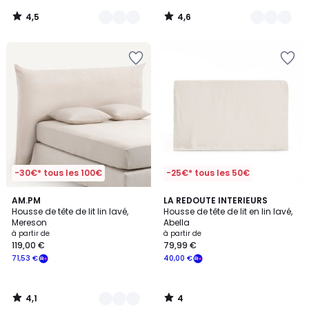
4,5
4,6
/
/
5
5
-30€* tous les 100€
-25€* tous les 50€
4,1
4
4
AM.PM
LA REDOUTE INTERIEURS
/ 5
/
Housse de tête de lit lin lavé,
Housse de tête de lit en lin lavé,
Couleurs
5
Mereson
Abella
à partir de
à partir de
119,00 €
79,99 €
71,53 €
40,00 €
4,1
4
/
/