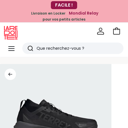
FACILE !
-20% dès 39€*
sur la mode
Mondial Relay
Livraison en Locker
pour vos petits articles
Voir
mon
La
panie
Redoute
Menu
Rechercher
Derniers
articles
vus