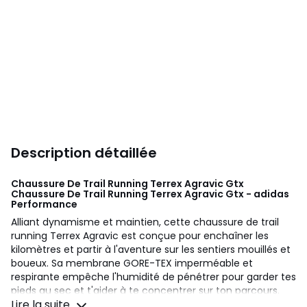
Description détaillée
Chaussure De Trail Running Terrex Agravic Gtx
Chaussure De Trail Running Terrex Agravic Gtx - adidas
Performance
Alliant dynamisme et maintien, cette chaussure de trail
running Terrex Agravic est conçue pour enchaîner les
kilomètres et partir à l'aventure sur les sentiers mouillés et
boueux. Sa membrane GORE-TEX imperméable et
respirante empêche l'humidité de pénétrer pour garder tes
pieds au sec et t'aider à te concentrer sur ton parcours.
Lire la suite
Les empiècements résistant à l'abrasion assurent une