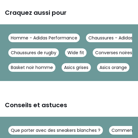
Craquez aussi pour
Homme - Adidas Performance
Chaussures - Adidas 
Chaussures de rugby
Wide fit
Converses noires
Basket noir homme
Asics grises
Asics orange
Conseils et astuces
Que porter avec des sneakers blanches ?
Comment por