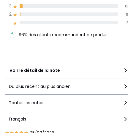
3
15
Informations,
2
6
La Redoute s'engage
1
2
96% des clients
5
346
recommandent ce produit
4
87
96% des clients recommandent ce produit
3
15
2
6
1
2
Voir le détail de la note
Du plus récent au plus ancien
Toutes les notes
Français