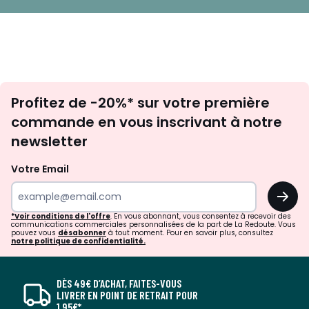
Inscription
Profitez de -20%* sur votre première
newsletter
commande en vous inscrivant à notre
newsletter
Votre Email
OK
*Voir conditions de l'offre
. En vous abonnant, vous consentez à recevoir des
communications commerciales personnalisées de la part de La Redoute. Vous
pouvez vous
désabonner
à tout moment. Pour en savoir plus, consultez
notre politique de confidentialité.
DÈS 49€ D’ACHAT, FAITES-VOUS
LIVRER EN POINT DE RETRAIT POUR
1,95€*