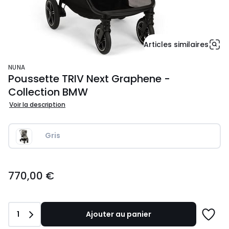
Articles similaires
NUNA
Poussette TRIV Next Graphene -
Collection BMW
Voir la description
Gris
770,00
770,00 €
€.
Quantité
1
Ajouter au panier
Ajoute
à