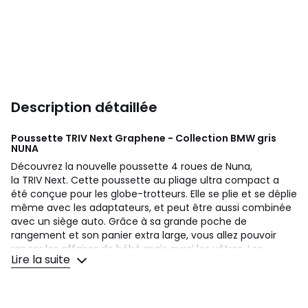
Description détaillée
Poussette TRIV Next Graphene - Collection BMW gris
NUNA
Découvrez la nouvelle poussette 4 roues de Nuna,
la TRIV Next. Cette poussette au pliage ultra compact a
été conçue pour les globe-trotteurs. Elle se plie et se déplie
même avec les adaptateurs, et peut être aussi combinée
avec un siège auto. Grâce à sa grande poche de
rangement et son panier extra large, vous allez pouvoir
ranger les affaires de bébé mais aussi les vôtres. Les
Lire la suite
suspensions à ressorts sous l'assise offrent des
promenades confortables.
Dimensions poussette ouverte : 85 x 57.5 x 105.5 cm