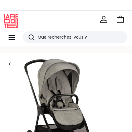
Voir
mon
La
panie
Redoute
Menu
Rechercher
Derniers
articles
vus