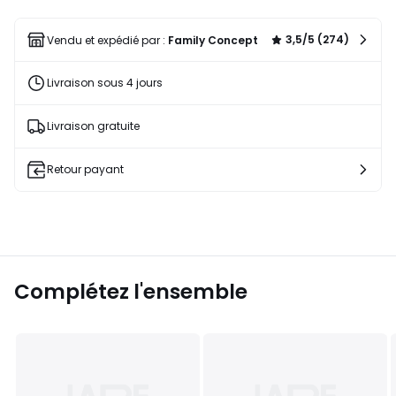
une
liste
3,5/5 (274)
Vendu et expédié par :
Family Concept
Livraison sous 4 jours
Livraison gratuite
Retour payant
Complétez l'ensemble