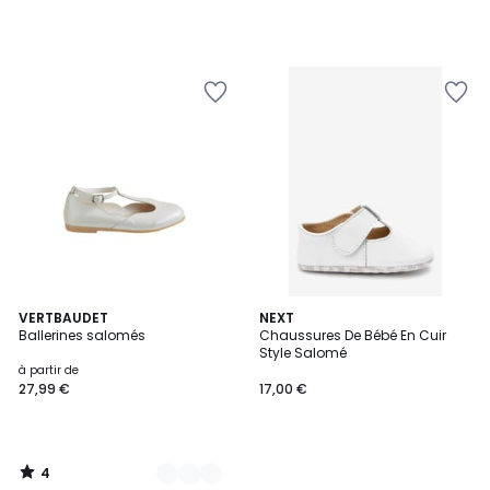
4
2
VERTBAUDET
NEXT
/
Ballerines salomés
Chaussures De Bébé En Cuir
Couleurs
5
Style Salomé
à partir de
27,99 €
17,00 €
4
/