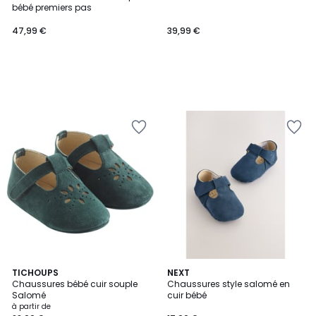
bébé premiers pas
47,99 €
39,99 €
5
TICHOUPS
2
NEXT
Chaussures bébé cuir souple
Chaussures style salomé en
Couleurs
Couleurs
Salomé
cuir bébé
à partir de