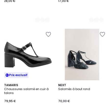
28,00 €
17,00 €
Prix exclusif
TAMARIS
2
NEXT
Chaussures salomé en cuir à
Salomés à bout rond
Couleurs
talons
79,95 €
70,00 €