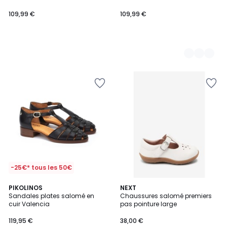
109,99 €
109,99 €
-25€* tous les 50€
4,8
PIKOLINOS
NEXT
/ 5
Sandales plates salomé en
Chaussures salomé premiers
cuir Valencia
pas pointure large
119,95 €
38,00 €