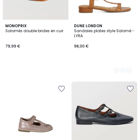
MONOPRIX
2
DUNE LONDON
Salomés double brides en cuir
Sandales plates style Salomé -
Couleurs
LYRA
79,99 €
98,00 €