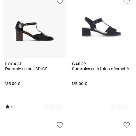
5
2
BOCAGE
3
GABOR
/
Escarpin en cuir DELICE
Sandales en à talon décroché
Couleurs
Couleurs
5
135,00 €
125,00 €
5
/
5