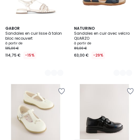
2
GABOR
2
NATURINO
Sandales en cuir lisse à talon
Sandales en cuir avec velcro
Couleurs
Couleurs
bloc recouvert
QUARZO
à partir de
à partir de
135,00 €
89,00 €
114,75 €
-15%
63,00 €
-29%