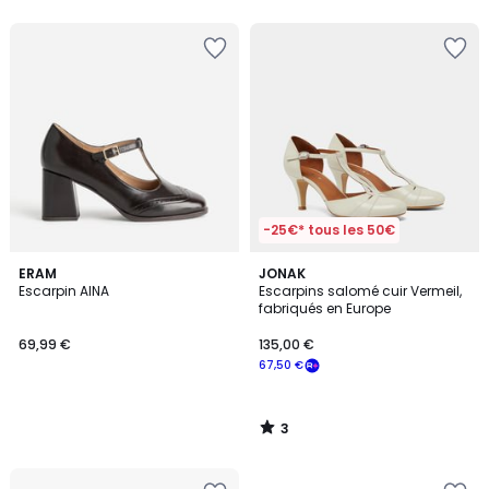
5
-25€* tous les 50€
3
ERAM
JONAK
/
Escarpin AINA
Escarpins salomé cuir Vermeil,
5
fabriqués en Europe
69,99 €
135,00 €
67,50 €
3
/
5