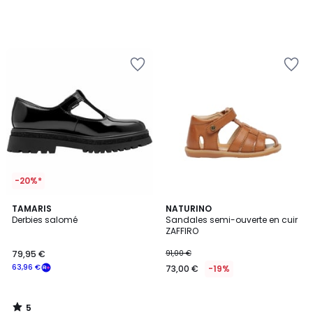
-20%*
5
TAMARIS
NATURINO
/
Derbies salomé
Sandales semi-ouverte en cuir
5
ZAFFIRO
79,95 €
91,00 €
63,96 €
73,00 €
-19%
5
/