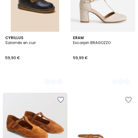
2
CYRILLUS
2
ERAM
Salomés en cuir
Escarpin BRAGOZZO
Couleurs
Couleurs
59,90 €
59,99 €