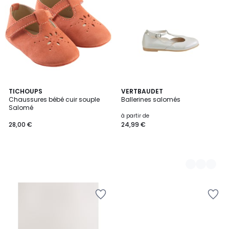
TICHOUPS
2
VERTBAUDET
Chaussures bébé cuir souple
Ballerines salomés
Couleurs
Salomé
à partir de
28,00 €
24,99 €