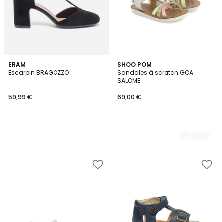
ERAM
2
SHOO POM
Escarpin BRAGOZZO
Sandales à scratch GOA
Couleurs
SALOME
59,99 €
69,00 €