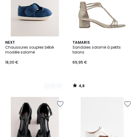
4,6
2
NEXT
TAMARIS
/ 5
Chaussures souples bébé
Sandales salomé à petits
Couleurs
modèle salomé
talons
18,00 €
69,95 €
4,6
/
5