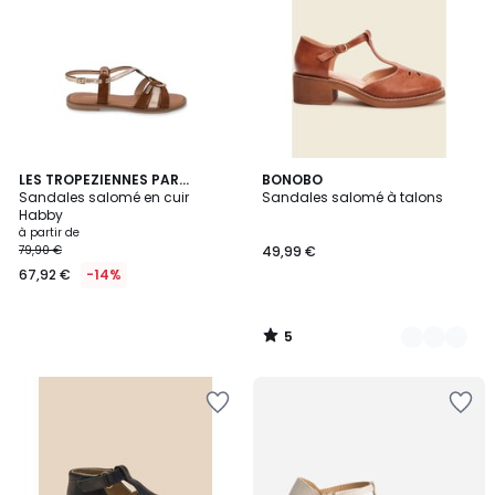
5
LES TROPEZIENNES PAR
2
BONOBO
/
M.BELARBI
Sandales salomé en cuir
Sandales salomé à talons
Couleurs
5
Habby
à partir de
79,90 €
49,99 €
67,92 €
-14%
5
/
5