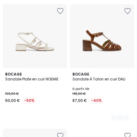
pour
payer
à
la
place
63,99
€.
BOCAGE
2
BOCAGE
Sandale Plate en cuir NOEMIE
Sandale À Talon en cuir DALI
Couleurs
à partir de
100,00 €
145,00 €
50,00 €
-50%
87,00 €
-40%