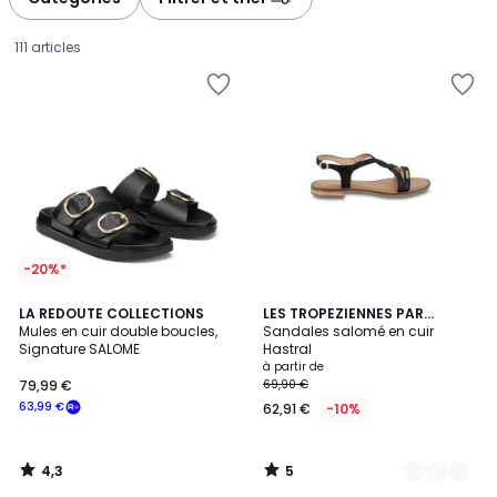
gauche
droite
111 articles
-20%*
4,3
5
LA REDOUTE COLLECTIONS
4
LES TROPEZIENNES PAR
/ 5
/
Mules en cuir double boucles,
M.BELARBI
Sandales salomé en cuir
Couleurs
5
Signature SALOME
Hastral
79,99
à partir de
79,99 €
69,90 €
€
63,99 €
62,91 €
-10%
souscrivez
à
notre
4,3
5
programme
/
/
5
5