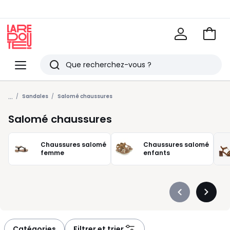
Voir
mon
La
panie
Redoute
Menu
Rechercher
Derniers
...
articles
Sandales
Salomé chaussures
vus
Salomé chaussures
Chaussures salomé
Chaussures salomé
femme
enfants
Précédent
Suivan
-
-
défiler
défiler
à
à
Catégories
Filtrer et trier