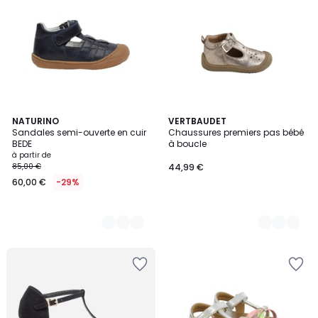
3
NATURINO
2
VERTBAUDET
Sandales semi-ouverte en cuir
Chaussures premiers pas bébé
Couleurs
Couleurs
BEDE
à boucle
à partir de
85,00 €
44,99 €
60,00 €
-29%