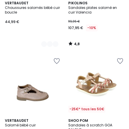
4,8
2
VERTBAUDET
PIKOLINOS
/ 5
Chaussures salomés bébé cuir
Sandales plates salomé en
Couleurs
boucle
cuir Valencia
44,99 €
119,95 €
107,95 €
-10%
4,8
/
5
-25€* tous les 50€
VERTBAUDET
SHOO POM
Salomé bébé cuir
Sandales à scratch GOA