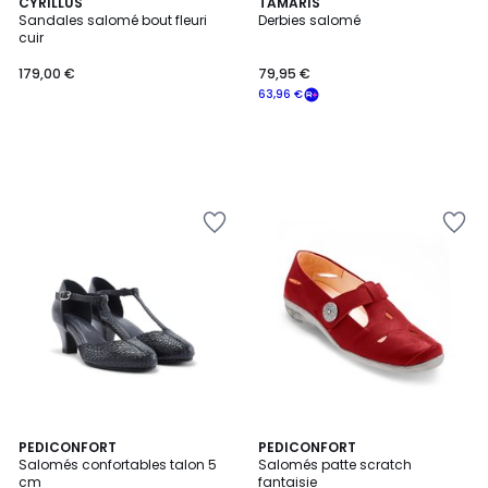
CYRILLUS
TAMARIS
Sandales salomé bout fleuri
Derbies salomé
cuir
179,00 €
79,95 €
63,96 €
PEDICONFORT
4
PEDICONFORT
Salomés confortables talon 5
Salomés patte scratch
Couleurs
cm
fantaisie