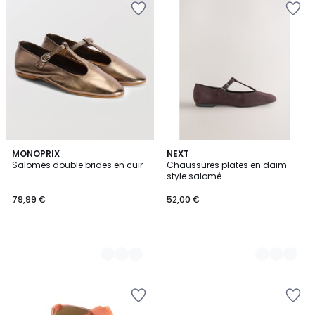
2
MONOPRIX
2
NEXT
Salomés double brides en cuir
Chaussures plates en daim
Couleurs
Couleurs
style salomé
79,99 €
52,00 €