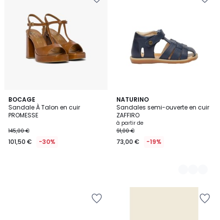
BOCAGE
4
NATURINO
Sandale À Talon en cuir
Sandales semi-ouverte en cuir
Couleurs
PROMESSE
ZAFFIRO
à partir de
145,00 €
91,00 €
101,50 €
-30%
73,00 €
-19%