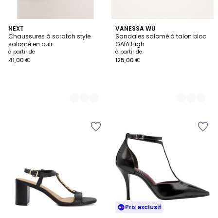
2
NEXT
3
VANESSA WU
Chaussures à scratch style
Sandales salomé à talon bloc
Couleurs
Couleurs
salomé en cuir
GAÏA High
à partir de
à partir de
41,00 €
125,00 €
Prix exclusif