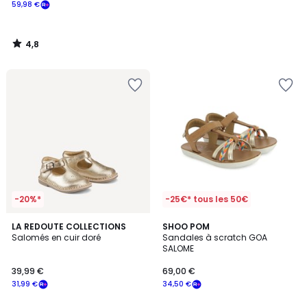
59,98 €
4,8
/
5
-20%*
-25€* tous les 50€
LA REDOUTE COLLECTIONS
SHOO POM
Salomés en cuir doré
Sandales à scratch GOA
SALOME
39,99 €
69,00 €
31,99 €
34,50 €