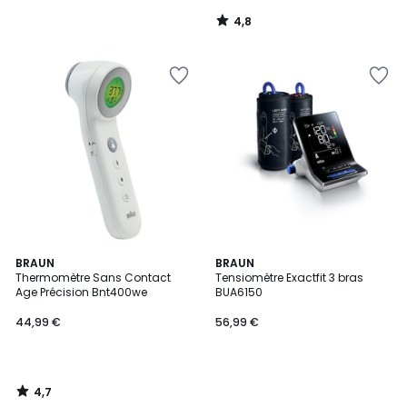
4,8
/
5
4,7
BRAUN
BRAUN
/ 5
Thermomètre Sans Contact
Tensiomètre Exactfit 3 bras
Age Précision Bnt400we
BUA6150
44,99 €
56,99 €
4,7
/