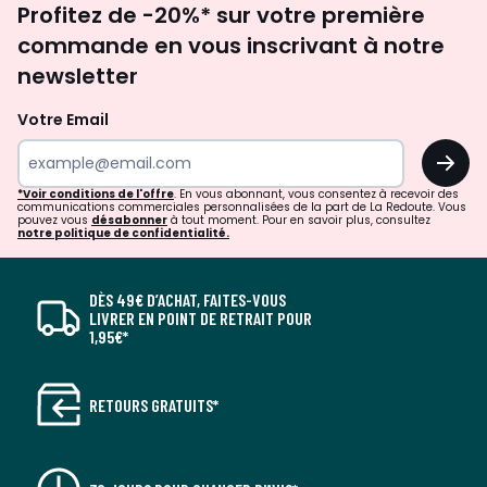
Profitez de -20%* sur votre première
newsletter
commande en vous inscrivant à notre
newsletter
Votre Email
OK
*Voir conditions de l'offre
. En vous abonnant, vous consentez à recevoir des
communications commerciales personnalisées de la part de La Redoute. Vous
pouvez vous
désabonner
à tout moment. Pour en savoir plus, consultez
notre politique de confidentialité.
DÈS 49€ D’ACHAT, FAITES-VOUS
LIVRER EN POINT DE RETRAIT POUR
1,95€*
RETOURS GRATUITS*