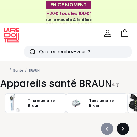
EN CE MOMENT
-30€ tous les 100€*
EN CE MOMENT
sur le meuble & la déco
-40% dès 2 articles*
sur le linge de maison et la literie
Voir
mon
La
panie
Redoute
Menu
Rechercher
Derniers
...
articles
Santé
BRAUN
Appareils santé BRAUN
vus
4
Thermomètre
Tensiomètre
Braun
Braun
Précédent
Suivan