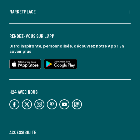
MARKETPLACE
RENDEZ-VOUS SUR L'APP
Ultra inspirante, personnalisée, découvrez notre App !
En
savoir plus
lien vers l'app store
lien vers google play
H24 AVEC NOUS
lien vers l'espace réseaux sociaux
lien vers l'espace réseaux sociaux
lien vers l'espace réseaux sociaux
lien vers l'espace réseaux sociaux
lien vers l'espace réseaux sociaux
lien vers le blog la redoute
ACCESSIBILITÉ
lien vers Sourdline