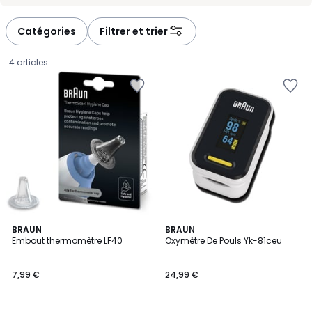
-
-
défiler
défiler
à
à
Catégories
Filtrer et trier
gauche
droite
4 articles
4,8
BRAUN
BRAUN
/ 5
Embout thermomètre LF40
Oxymètre De Pouls Yk-81ceu
7,99
7,99 €
24,99 €
€.