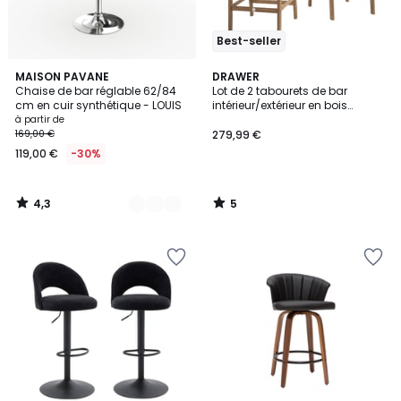
Best-seller
4,3
5
2
MAISON PAVANE
DRAWER
/ 5
/
Chaise de bar réglable 62/84
Lot de 2 tabourets de bar
Couleurs
5
cm en cuir synthétique - LOUIS
intérieur/extérieur en bois
d'acacia et résine tressée
à partir de
H66cm- LEXIA
169,00 €
279,99 €
119,00 €
-30%
4,3
5
/
/
5
5