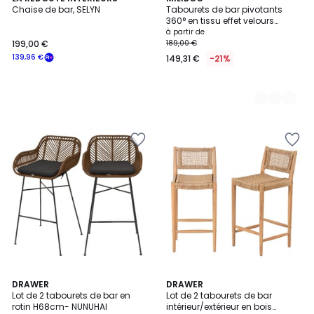
Chaise de bar, SELYN
Tabourets de bar pivotants
Couleurs
360° en tissu effet velours
texturé terre brûlée et métal
à partir de
H65.5 cm (lot de 2) ALESS
199,00 €
189,00 €
139,96 €
149,31 €
-21%
4,3
3
2
DRAWER
DRAWER
/ 5
/
Lot de 2 tabourets de bar en
Lot de 2 tabourets de bar
Couleurs
5
rotin H68cm- NUNUHAI
intérieur/extérieur en bois