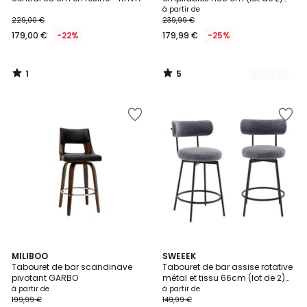
KUPA
à partir de
229,00 €
239,99 €
179,00 €
-22%
179,99 €
-25%
1
5
/
/
5
5
5
2
MILIBOO
3
SWEEEK
/
Tabouret de bar scandinave
Tabouret de bar assise rotative
Couleurs
Couleurs
5
pivotant GARBO
métal et tissu 66cm (lot de 2)
IRIS
à partir de
à partir de
199,99 €
149,99 €