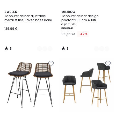
5
5
3
SWEEEK
2
MILIBOO
/
/
Tabouret de bar ajustable
Tabouret de bar design
Couleurs
Couleurs
5
5
métal et tissu avec base noire
pivotant H65cm ALBIN
65/86,5cm (lot de 2) ABBY
à partir de
139,99 €
199,99 €
105,99 €
-47%
5
5
/
/
5
5