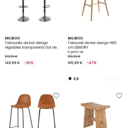
3,5
MILIBOO
3
MILIBOO
/ 5
Tabourets de bar design
Tabouret de bar design H65
Couleurs
réglables transparents (lot de
cm DEMORY
2) GALILEO
à partir de
199,99 €
199,99 €
149,99 €
-25%
105,99 €
-47%
3,5
/
5