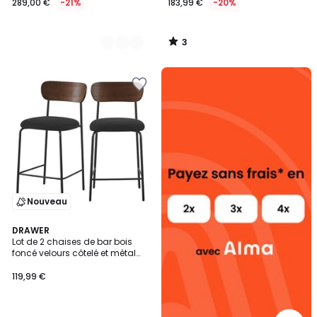
289,00 €
-21%
183,99 €
-20%
3
/
5
Alma
payez
sans
frais
Nouveau
DRAWER
Lot de 2 chaises de bar bois
foncé velours côtelé et métal
H65cm- JESS
119,99 €