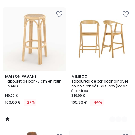
5
1
MAISON PAVANE
3
MILIBOO
/
Tabouret de bar 77 cm en rotin
Tabourets de bar scandinaves
Couleurs
5
- VANIA
en bois foncé H66.5 cm (lot de
2) BAHIA
à partir de
149,00 €
349,99 €
109,00 €
-27%
195,99 €
-44%
1
/
5