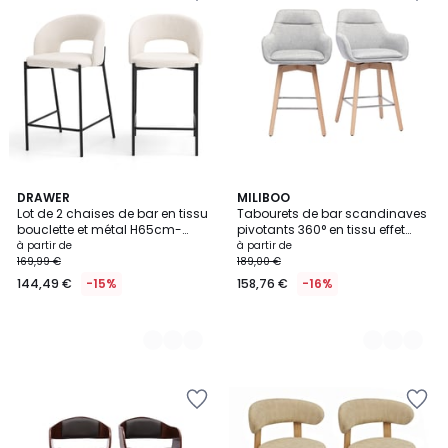
2
DRAWER
2
MILIBOO
Lot de 2 chaises de bar en tissu
Tabourets de bar scandinaves
Couleurs
Couleurs
bouclette et métal H65cm-
pivotants 360° en tissu effet
SOREN
velours texturé beige et bois
à partir de
à partir de
clair H65 cm (lot de 2) ALESS
169,99 €
189,00 €
144,49 €
-15%
158,76 €
-16%