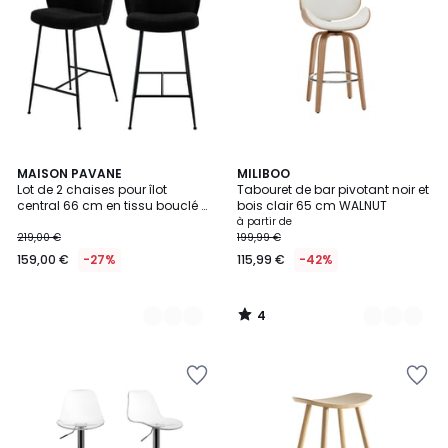
4
2
MAISON PAVANE
2
MILIBOO
/
Lot de 2 chaises pour îlot
Tabouret de bar pivotant noir et
Couleurs
Couleurs
5
central 66 cm en tissu bouclé -
bois clair 65 cm WALNUT
GROOM
à partir de
219,00 €
199,99 €
159,00 €
-27%
115,99 €
-42%
4
/
5