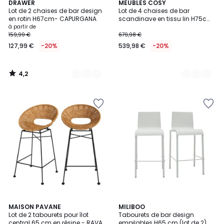
4,2
2
DRAWER
2
MEUBLES COSY
/ 5
Lot de 2 chaises de bar design
Lot de 4 chaises de bar
Couleurs
Couleurs
en rotin H67cm- CAPURGANA
scandinave en tissu lin H75cm,
CARMENA
à partir de
159,99 €
679,98 €
127,99 €
-20%
539,98 €
-20%
4,2
/
5
1
5
MAISON PAVANE
2
MILIBOO
/
/
Lot de 2 tabourets pour îlot
Tabourets de bar design
Couleurs
5
5
central 65 cm en résine - RAVA
empilables H65 cm (lot de 2)