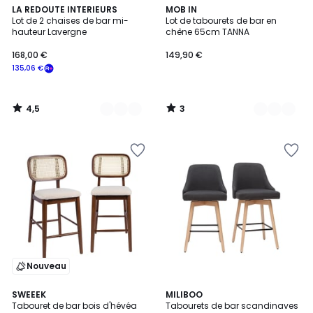
4,5
3
3
LA REDOUTE INTERIEURS
2
MOB IN
/ 5
/
Lot de 2 chaises de bar mi-
Lot de tabourets de bar en
Couleurs
Couleurs
5
hauteur Lavergne
chêne 65cm TANNA
168,00 €
149,90 €
135,06 €
4,5
3
/
/
5
5
Nouveau
5
SWEEEK
5
MILIBOO
/
Tabouret de bar bois d'hévéa
Tabourets de bar scandinaves
Couleurs