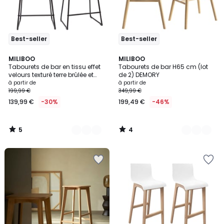
Best-seller
Best-seller
5
4
10
MILIBOO
3
MILIBOO
/
/
Tabourets de bar en tissu effet
Tabourets de bar H65 cm (lot
Couleurs
Couleurs
5
5
velours texturé terre brûlée et
de 2) DEMORY
métal noir H65 cm (lot de 2)
à partir de
à partir de
BOOST
199,99 €
349,99 €
139,99 €
-30%
199,49 €
-46%
5
4
/
/
5
5