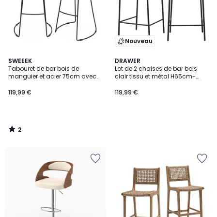
Nouveau
2
SWEEEK
DRAWER
/
Tabouret de bar bois de
Lot de 2 chaises de bar bois
5
manguier et acier 75cm avec
clair tissu et métal H65cm-
repose pieds (lot de 2) JAYA
JESS
119,99 €
119,99 €
2
/
5