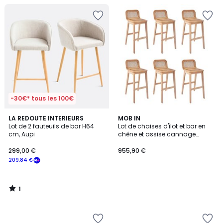
-30€* tous les 100€
1
LA REDOUTE INTERIEURS
MOB IN
/
Lot de 2 fauteuils de bar H64
Lot de chaises d'îlot et bar en
5
cm, Aupi
chêne et assise cannage
65cm SANA
299,00 €
955,90 €
209,84 €
1
/
5