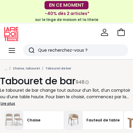
-40% dès 2 articles*
sur le linge de maison et la literie
EN CE MOMENT
-30€ tous les 100€*
sur le meuble & la déco
Voir
mon
La
panie
Redoute
Menu
Rechercher
Derniers
...
articles
Chaise, tabouret
Tabouret de bar
Tabouret de bar
vus
948
Le tabouret de bar change tout autour d’un îlot, d’un comptoir
ou d’une table haute. Pour bien le choisir, commencez par la
hauteur d’assise : comptez en général 25 à 30 cm d’écart entre
Lire plus
l’assise et le plateau pour être à l’aise au quotidien. Avec ou
sans dossier, pivotant, réglable, avec repose-pieds… chaque
Chaise
Fauteuil de table
détail joue sur le confort. Un modèle avec dossier convient bien
aux repas qui s’éternisent, tandis qu’un tabouret sans dossier se