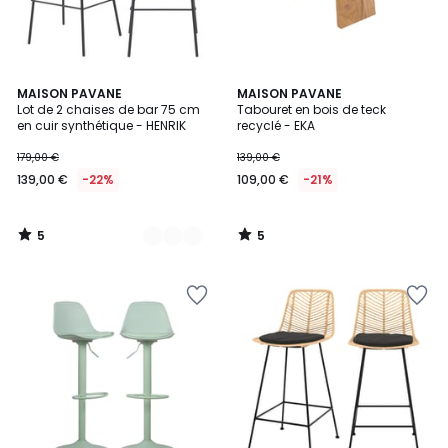
5
5
4
MAISON PAVANE
MAISON PAVANE
/
/
Lot de 2 chaises de bar 75 cm
Tabouret en bois de teck
Couleurs
5
5
en cuir synthétique - HENRIK
recyclé - EKA
179,00 €
139,00 €
139,00 €
-22%
109,00 €
-21%
5
5
/
/
5
5