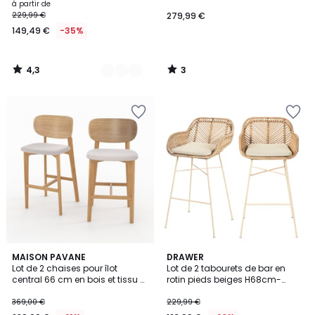
d'acacia et résine tressée
à partir de
H65cm- NURI
229,99 €
279,99 €
149,49 €
-35%
4,3
3
/
/
5
5
3
2
MAISON PAVANE
DRAWER
/
Lot de 2 chaises pour îlot
Lot de 2 tabourets de bar en
Couleurs
5
central 66 cm en bois et tissu -
rotin pieds beiges H68cm-
ARIA
NUNUHAI
369,00 €
229,99 €