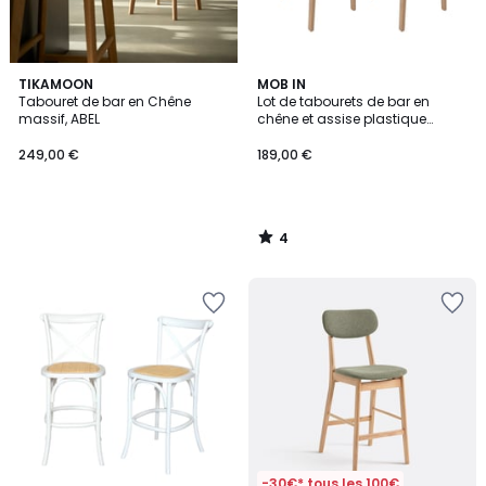
4
TIKAMOON
MOB IN
/
Tabouret de bar en Chêne
Lot de tabourets de bar en
5
massif, ABEL
chêne et assise plastique
blanche 75cm TANNA|Lot de 2 |
Lot de 2
249,00 €
189,00 €
4
/
5
-30€* tous les 100€