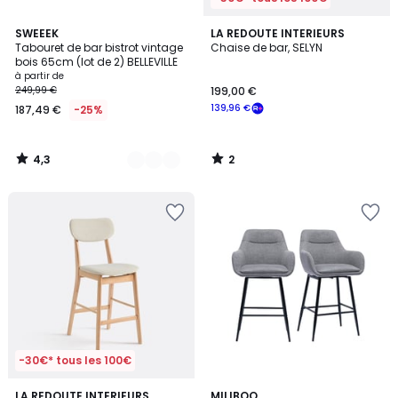
4,3
2
2
SWEEEK
LA REDOUTE INTERIEURS
/ 5
/
Tabouret de bar bistrot vintage
Chaise de bar, SELYN
Couleurs
5
bois 65cm (lot de 2) BELLEVILLE
à partir de
249,99 €
199,00 €
139,96 €
187,49 €
-25%
4,3
2
/
/
5
5
-30€* tous les 100€
LA REDOUTE INTERIEURS
3
MILIBOO