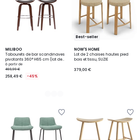
Best-seller
2
MILIBOO
NOW'S HOME
Tabourets de bar scandinaves
Lot de 2 chaises hautes pied
Couleurs
pivotants 360° H65 cm (lot de
bois et tissu, SUZIE
2) GAO
à partir de
469,99 €
379,00 €
258,49 €
-45%