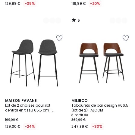
129,99 €
-35%
119,99 €
-20%
5
/
5
4
5
MAISON PAVANE
2
MILIBOO
/
Lot de 2 chaises pour îlot
Tabourets de bar design H66.5
Couleurs
Couleurs
5
central en tissu 65,5 cm -
(lot de 2) FALCOM
HENRIK
à partir de
169,00 €
369,99 €
129,00 €
-24%
247,89 €
-33%