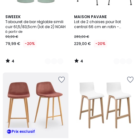
4
4
4
SWEEEK
2
MAISON PAVANE
/
/
Tabouret de bar réglable simili
Lot de 2 chaises pour îlot
Couleurs
Couleurs
5
5
cuir 61,5/83,5cm (lot de 2) NOAH
central 66 cm en rotin -
TAMARA
à partir de
99,99 €
289,00 €
79,99 €
-20%
229,00 €
-20%
4
4
/
/
5
5
Prix exclusif