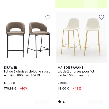
4,5
2
DRAWER
3
MAISON PAVANE
/ 5
Lot de 2 chaises de bar en tissu
Lot de 2 chaises pour îlot
Couleurs
Couleurs
et métal H65cm- SOREN
central 65 cm en cuir
synthétique - HENRIK
199,99 €
209,00 €
179,99 €
-10%
119,00 €
-43%
4,5
/
5