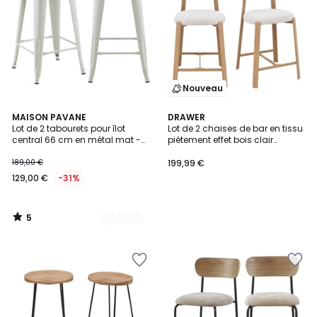
Nouveau
5
2
MAISON PAVANE
DRAWER
/
Lot de 2 tabourets pour îlot
Lot de 2 chaises de bar en tissu
Couleurs
5
central 66 cm en métal mat -
piètement effet bois clair
INDUS
H65cm- LUNARA
189,00 €
199,99 €
129,00 €
-31%
5
/
5