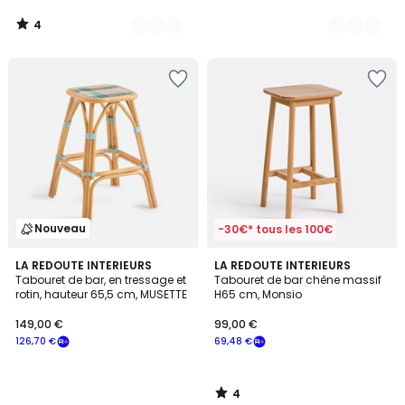
4
/
5
Nouveau
-30€* tous les 100€
4
LA REDOUTE INTERIEURS
LA REDOUTE INTERIEURS
/
Tabouret de bar, en tressage et
Tabouret de bar chêne massif
5
rotin, hauteur 65,5 cm, MUSETTE
H65 cm, Monsio
149,00 €
99,00 €
126,70 €
69,48 €
4
/