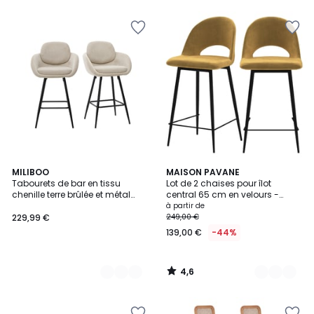
5
4,6
2
MILIBOO
3
MAISON PAVANE
/ 5
Tabourets de bar en tissu
Lot de 2 chaises pour îlot
Couleurs
Couleurs
chenille terre brûlée et métal
central 65 cm en velours -
noir H68.5 cm (lot de 2) SLAKE
PÉNÉLOPE
à partir de
229,99 €
249,00 €
139,00 €
-44%
4,6
/
5