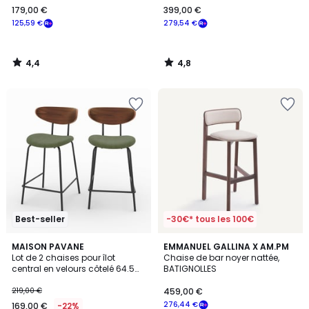
179,00 €
399,00 €
€
125,59 €
279,54 €
souscrivez
à
notre
4,4
4,8
programme
/
/
5
5
pour
payer
à
la
place
125,59
€.
Best-seller
-30€* tous les 100€
5
2
MAISON PAVANE
EMMANUEL GALLINA X AM.PM
/
Lot de 2 chaises pour îlot
Chaise de bar noyer nattée,
Couleurs
5
central en velours côtelé 64.5
BATIGNOLLES
cm - JADE
219,00 €
459,00 €
276,44 €
169,00 €
-22%