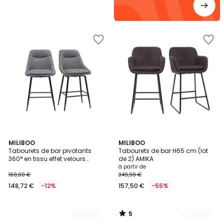
5
3
MILIBOO
6
MILIBOO
/
Tabourets de bar pivotants
Tabourets de bar H65 cm (lot
Couleurs
Couleurs
5
360° en tissu effet velours
de 2) AMIKA
texturé terre brûlée et métal H66
à partir de
cm (lot de 2) ALESS
169,00 €
349,99 €
148,72 €
-12%
157,50 €
-55%
5
/