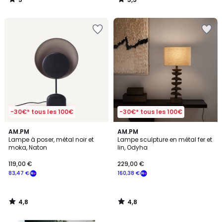
/
/
5
5
-30€* tous les 100€
-30€* tous les 100€
4,8
4,8
AM.PM
AM.PM
/ 5
/ 5
Lampe à poser, métal noir et
Lampe sculpture en métal fer et
moka, Naton
lin, Odyha
119,00 €
229,00 €
83,47 €
160,38 €
4,8
4,8
/
/
5
5