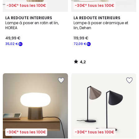
-30€* tous les 100€
-30€* tous les 100€
4,2
LA REDOUTE INTERIEURS
LA REDOUTE INTERIEURS
/ 5
Lampe à poser en rotin et lin,
Lampe à poser céramique et
HOREA
lin, Dehen
49,99 €
119,99 €
35,02 €
72,09 €
4,2
/
5
-30€* tous les 100€
-30€* tous les 100€