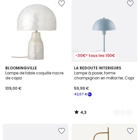
-30€* tous les 100€
4,3
BLOOMINGVILLE
5
LA REDOUTE INTERIEURS
/ 5
Lampe de table coquille nacre
Lampe à poser, forme
Couleurs
de capiz
champignon en métal fer, Capi
109,00 €
59,99 €
42,07 €
4,3
/
5