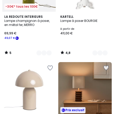
-30€* tous les 100€
5
4,8
2
LA REDOUTE INTERIEURS
8
KARTELL
/
/ 5
Lampe champignon à poser,
Lampe à poser BOURGIE
Couleurs
Couleurs
5
en métal fer, MERRO
à partir de
69,99 €
411,00 €
49,07 €
5
4,8
/
/
5
5
Prix exclusif