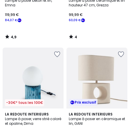
/ 5
/
Lampe à poser béton et lin,
Lampe à poser céramique et lin
5
Emna
hauteur 47 cm, Grezza
119,99 €
99,99 €
84,07 €
60,09 €
4,9
4
/
/
5
5
Prix exclusif
-30€* tous les 100€
4,7
5
3
LA REDOUTE INTERIEURS
LA REDOUTE INTERIEURS
/ 5
/
Lampe à poser, verre strié coloré
Lampe à poser en céramique et
Couleurs
5
et opaline, Dima
lin, GANI