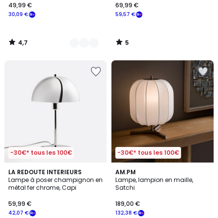
49,99 €
69,99 €
30,09 €
59,57 €
4,7
5
/
/
5
5
-30€* tous les 100€
-30€* tous les 100€
4,9
4,7
LA REDOUTE INTERIEURS
AM.PM
/ 5
/ 5
Lampe à poser champignon en
Lampe, lampion en maille,
métal fer chrome, Capi
Satchi
59,99 €
189,00 €
42,07 €
132,38 €