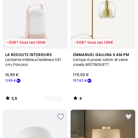
-30€* tous les 100€
-30€* tous les 100€
3,5
4
3
LA REDOUTE INTERIEURS
EMMANUEL GALLINA X AM.PM
/ 5
/
Lanterne intérieur/extérieur H21
Lampe à poser, laiton et verre
Couleurs
5
cm, Fanosa
ciselé, MISTINGUETT
19,99 €
179,00 €
11,99 €
107,62 €
3,5
4
/
/
5
5