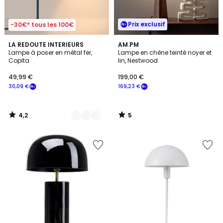
Prix exclusif
-30€* tous les 100€
4,2
5
5
LA REDOUTE INTERIEURS
AM.PM
/ 5
/
Lampe à poser en métal fer,
Lampe en chêne teinté noyer et
Couleurs
5
Copita
lin, Nestwood
49,99 €
199,00 €
30,09 €
169,23 €
4,2
5
/
/
5
5