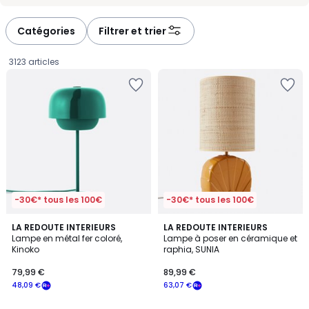
-
-
défiler
défiler
à
à
Catégories
Filtrer et trier
gauche
droite
3123 articles
-30€* tous les 100€
-30€* tous les 100€
4,1
4
LA REDOUTE INTERIEURS
LA REDOUTE INTERIEURS
/ 5
Lampe en métal fer coloré,
Lampe à poser en céramique et
Couleurs
Kinoko
raphia, SUNIA
79,99
79,99 €
89,99 €
€
48,09 €
63,07 €
souscrivez
à