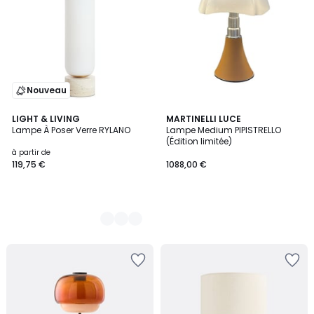
Nouveau
2
LIGHT & LIVING
MARTINELLI LUCE
Lampe À Poser Verre RYLANO
Lampe Medium PIPISTRELLO
Couleurs
(Édition limitée)
à partir de
119,75 €
1088,00 €