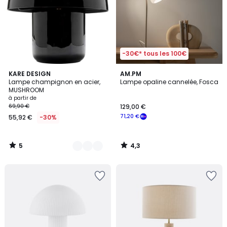
-30€* tous les 100€
5
4,3
11
KARE DESIGN
AM.PM
/
/ 5
Lampe champignon en acier,
Lampe opaline cannelée, Fosca
Couleurs
5
MUSHROOM
à partir de
69,90 €
129,00 €
71,20 €
55,92 €
-30%
5
4,3
/
/
5
5