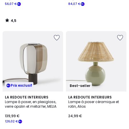
56,07 €
84,07 €
4,5
/
5
Prix exclusif
Best-seller
4,6
LA REDOUTE INTERIEURS
3
LA REDOUTE INTERIEURS
/ 5
Lampe à poser, en plexiglass,
Lampe à poser céramique et
Couleurs
verre opalin et métal fer, MELIA
rotin, Alios
139,99 €
24,99 €
126,02 €