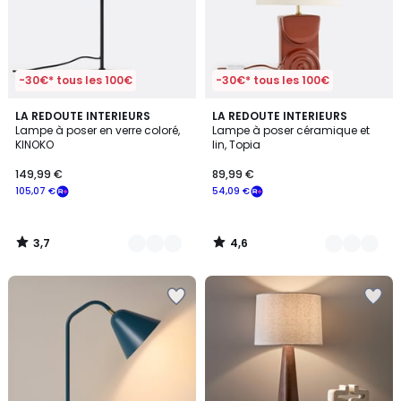
-30€* tous les 100€
-30€* tous les 100€
3,7
4,6
6
LA REDOUTE INTERIEURS
2
LA REDOUTE INTERIEURS
/ 5
/ 5
Lampe à poser en verre coloré,
Lampe à poser céramique et
Couleurs
Couleurs
KINOKO
lin, Topia
149,99 €
89,99 €
105,07 €
54,09 €
3,7
4,6
/
/
5
5