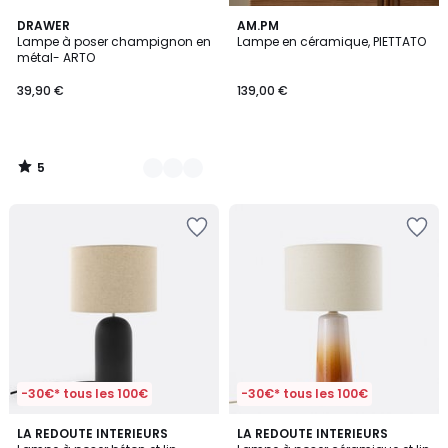
5
4
DRAWER
AM.PM
/
Lampe à poser champignon en
Lampe en céramique, PIETTATO
Couleurs
5
métal- ARTO
39,90 €
139,00 €
5
/
5
-30€* tous les 100€
-30€* tous les 100€
4,9
4
LA REDOUTE INTERIEURS
LA REDOUTE INTERIEURS