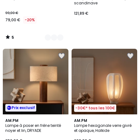
5
scandinave
99,00 €
121,89 €
79,00 €
-20%
5
/
5
Prix exclusif
-30€* tous les 100€
5
AM.PM
AM.PM
/
Lampe à poser en frêne teinté
Lampe hexagonale verre givré
5
noyer et lin, DRYADE
et opaque, Halkide