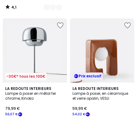
notre
4,1
programme
/
5
pour
payer
à
la
place
48,09
€.
Prix exclusif
-30€* tous les 100€
LA REDOUTE INTERIEURS
LA REDOUTE INTERIEURS
Lampe à poser en métal fer
Lampe à poser, en céramique
chrome, Kinoko
et verre opalin, VESLI
79,99 €
59,99 €
56,07 €
54,02 €