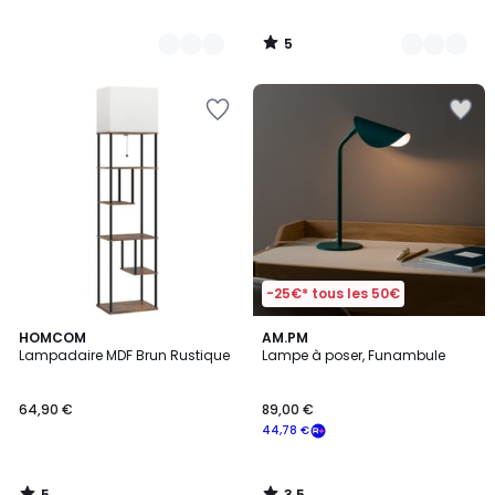
5
/
5
-25€* tous les 50€
5
3,5
HOMCOM
AM.PM
/
/ 5
Lampadaire MDF Brun Rustique
Lampe à poser, Funambule
5
64,90 €
89,00 €
44,78 €
5
3,5