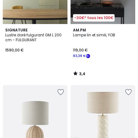
-30€* tous les 100€
3,4
SIGNATURE
AM.PM
/ 5
Lustre doré fulgurant GM L 200
Lampe lin et simili, YOB
cm - FULGURANT
1590,00 €
119,00 €
83,38 €
3,4
/
5