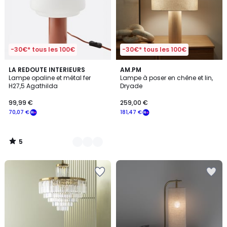
-30€* tous les 100€
-30€* tous les 100€
5
2
LA REDOUTE INTERIEURS
AM.PM
/
Lampe opaline et métal fer
Lampe à poser en chêne et lin,
Couleurs
5
H27,5 Agathilda
Dryade
99,99 €
259,00 €
70,07 €
181,47 €
5
/
5