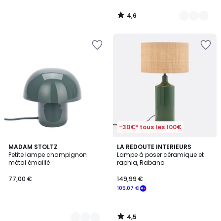
4,6
/
5
-30€* tous les 100€
4,5
5
MADAM STOLTZ
LA REDOUTE INTERIEURS
/ 5
Petite lampe champignon
Lampe à poser céramique et
Couleurs
métal émaillé
raphia, Rabano
77,00 €
149,99 €
105,07 €
4,5
/