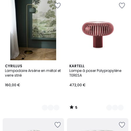
5
2
CYRILLUS
9
KARTELL
/
Lampadaire Arsène en métal et
Lampe à poser Polypropylène
Couleurs
Couleurs
5
verre strié
TERESA
160,00 €
472,00 €
5
/
5