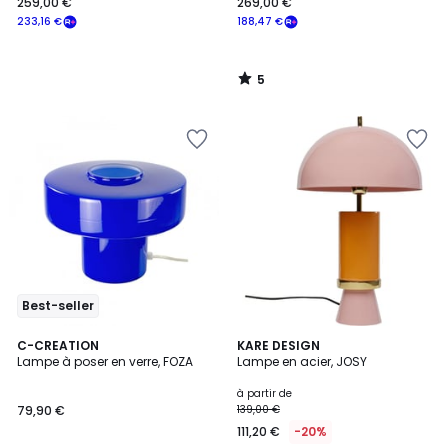
259,00 €
269,00 €
233,16 €
188,47 €
5
/
5
Best-seller
5
8
C-CREATION
3
KARE DESIGN
/
Lampe à poser en verre, FOZA
Lampe en acier, JOSY
Couleurs
Couleurs
5
à partir de
79,90 €
139,00 €
111,20 €
-20%