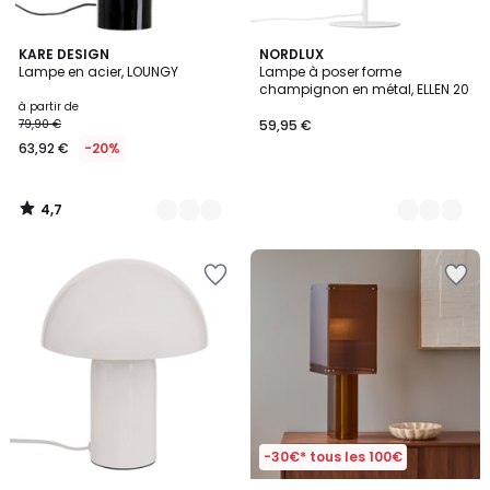
4,7
7
KARE DESIGN
4
NORDLUX
/ 5
Lampe en acier, LOUNGY
Lampe à poser forme
Couleurs
Couleurs
champignon en métal, ELLEN 20
à partir de
79,90 €
59,95 €
63,92 €
-20%
4,7
/
5
-30€* tous les 100€