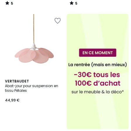
5
5
/
/
5
5
VERTBAUDET
Abat-jour pour suspension en
tissu Pétales
44,99 €