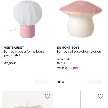
3
2
VERTBAUDET
9
EGMONT TOYS
/
Lampe à poser forme boule
Lampe veilleuse champignon
Couleurs
Couleurs
5
pied métal
à partir de
49,99 €
97,75 €
73,31 €
-25%
3
/
5