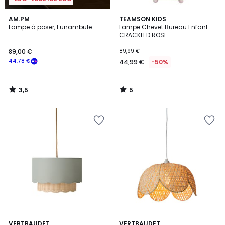
3,5
5
AM.PM
TEAMSON KIDS
/ 5
/
Lampe à poser, Funambule
Lampe Chevet Bureau Enfant
5
CRACKLED ROSE
89,00 €
89,99 €
44,78 €
44,99 €
-50%
3,5
5
/
/
5
5
VERTBAUDET
VERTBAUDET