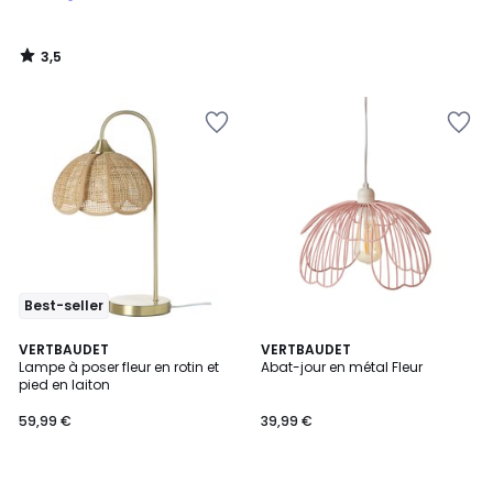
à
notre
3,5
programme
/
5
pour
payer
à
la
place
111,38
€.
Best-seller
5
5
VERTBAUDET
VERTBAUDET
/
/
Lampe à poser fleur en rotin et
Abat-jour en métal Fleur
5
5
pied en laiton
59,99 €
39,99 €