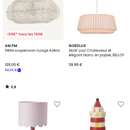
-30€* tous les 100€
3,6
AM.PM
NORDLUX
/ 5
Petite suspension nuage Azéria
Abat-jour Chaleureux et
élégant blanc en papier, BELLOY
129,00 €
39,95 €
90,33 €
3,6
/
5