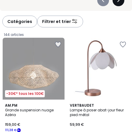
Précédent
Suivan
-
-
défiler
défiler
à
à
Catégories
Filtrer et trier
gauche
droite
144 articles
-30€* tous les 100€
3,5
AM.PM
VERTBAUDET
/ 5
Grande suspension nuage
Lampe à poser abat-jour fleur
Azéria
pied métal
159,00
159,00 €
59,99 €
€
111,38 €
souscrivez