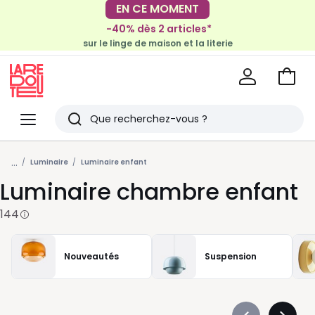
-40% dès 2 articles*
EN CE MOMENT
sur le linge de maison et la literie
-30€ tous les 100€*
sur le meuble & la déco
Voir
mon
La
panie
Redoute
Menu
Rechercher
Derniers
...
articles
Luminaire
Luminaire enfant
Luminaire chambre enfant
vus
144
Nouveautés
Suspension