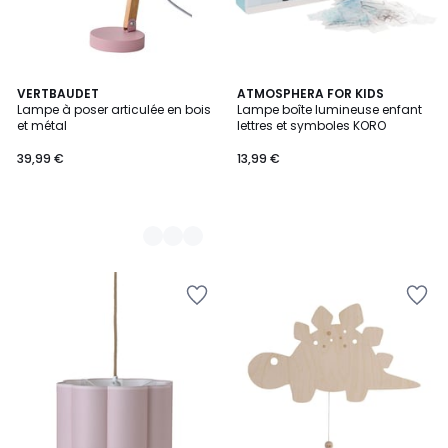
2
VERTBAUDET
ATMOSPHERA FOR KIDS
Lampe à poser articulée en bois
Lampe boîte lumineuse enfant
Couleurs
et métal
lettres et symboles KORO
39,99 €
13,99 €